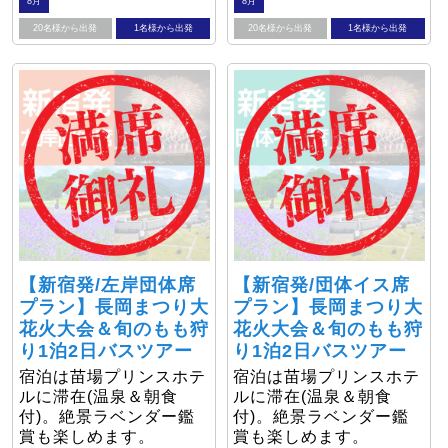
8月
8月
20名様から出発
1名様から出発
20名様から出発
1名様から出発
【新宿発/左岸団体席
【新宿発/団体イス席
プラン】長岡まつり大
プラン】長岡まつり大
花火大会＆旬のもも狩
花火大会＆旬のもも狩
り1泊2日バスツアー
り1泊2日バスツアー
宿泊は苗場プリンスホテ
宿泊は苗場プリンスホテ
ルに滞在(温泉＆朝食
ルに滞在(温泉＆朝食
付)。絶景ラベンダー鑑
付)。絶景ラベンダー鑑
賞も楽しめます。
賞も楽しめます。