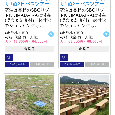
り1泊2日バスツアー
り1泊2日バスツアー
宿泊は長野のSBCリゾー
宿泊は長野のSBCリゾー
トKIJIMADAIRAに滞在
トKIJIMADAIRAに滞在
(温泉＆朝食付)。軽井沢
(温泉＆朝食付)。軽井沢
でショッピングも。
でショッピングも。
●出発地：東京
●出発地：東京
●旅行代金(お一人様)
●旅行代金(お一人様)
大人 49,800円～64,800円
大人 53,800円～68,800円
出発日
出発日
8月
8月
15名様から出発
1名様から出発
15名様から出発
1名様から出発