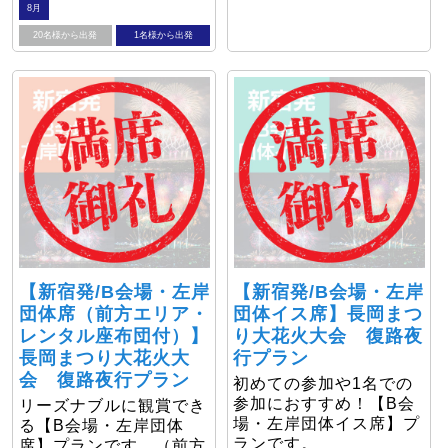
8月
20名様から出発
1名様から出発
【新宿発/B会場・左岸
【新宿発/B会場・左岸
団体席（前方エリア・
団体イス席】長岡まつ
レンタル座布団付）】
り大花火大会 復路夜
長岡まつり大花火大
行プラン
会 復路夜行プラン
初めての参加や1名での
参加におすすめ！【B会
リーズナブルに観賞でき
場・左岸団体イス席】プ
る【B会場・左岸団体
ランです。
席】プランです。（前方