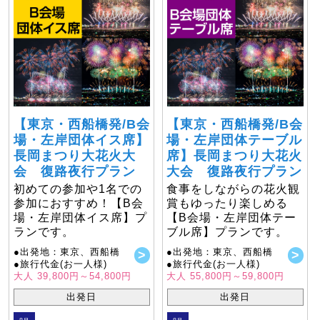
【東京・西船橋発/B会
【東京・西船橋発/B会
場・左岸団体イス席】
場・左岸団体テーブル
長岡まつり大花火大
席】長岡まつり大花火
会 復路夜行プラン
大会 復路夜行プラン
初めての参加や1名での
食事をしながらの花火観
参加におすすめ！【B会
賞もゆったり楽しめる
場・左岸団体イス席】プ
【B会場・左岸団体テー
ランです。
ブル席】プランです。
●出発地：東京、西船橋
●出発地：東京、西船橋
●旅行代金(お一人様)
●旅行代金(お一人様)
大人 39,800円～54,800円
大人 55,800円～59,800円
出発日
出発日