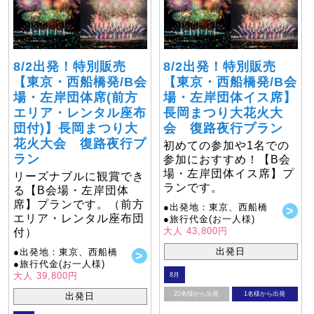
8/2出発！特別販売
8/2出発！特別販売
【東京・西船橋発/B会
【東京・西船橋発/B会
場・左岸団体席(前方
場・左岸団体イス席】
エリア・レンタル座布
長岡まつり大花火大
団付)】長岡まつり大
会 復路夜行プラン
花火大会 復路夜行プ
初めての参加や1名での
ラン
参加におすすめ！【B会
場・左岸団体イス席】プ
リーズナブルに観賞でき
ランです。
る【B会場・左岸団体
席】プランです。（前方
●出発地：東京、西船橋
エリア・レンタル座布団
●旅行代金(お一人様)
大人 43,800円
付）
出発日
●出発地：東京、西船橋
●旅行代金(お一人様)
大人 39,800円
8月
20名様から出発
1名様から出発
出発日