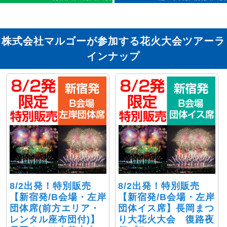
株式会社マルゴーが参加する花火大会ツアーラ
インナップ
8/2出発！特別販売
8/2出発！特別販売
【新宿発/B会場・左岸
【新宿発/B会場・左岸
団体席(前方エリア・
団体イス席】長岡まつ
レンタル座布団付)】
り大花火大会 復路夜