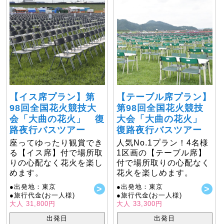
【イス席プラン】第
【テーブル席プラン】
98回全国花火競技大
第98回全国花火競技
会「大曲の花火」 復
大会「大曲の花火」
路夜行バスツアー
復路夜行バスツアー
座ってゆったり観賞でき
人気No.1プラン！4名様
る【イス席】付で場所取
1区画の【テーブル席】
りの心配なく花火を楽し
付で場所取りの心配なく
めます。
花火を楽しめます。
●出発地：東京
●出発地：東京
●旅行代金(お一人様)
●旅行代金(お一人様)
大人 31,800円
大人 33,300円
出発日
出発日