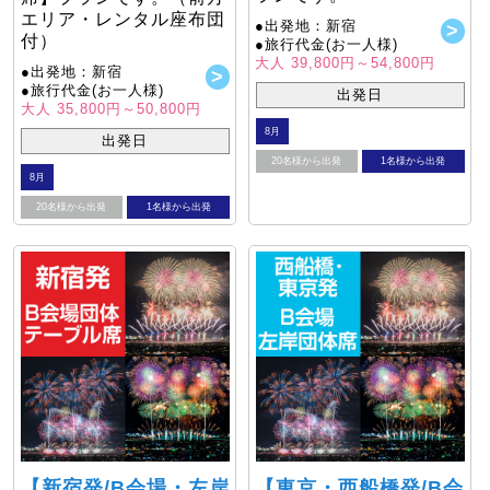
エリア・レンタル座布団
●出発地：新宿
付）
●旅行代金(お一人様)
大人 39,800円～54,800円
●出発地：新宿
●旅行代金(お一人様)
出発日
大人 35,800円～50,800円
8月
出発日
20名様から出発
1名様から出発
8月
20名様から出発
1名様から出発
【新宿発/B会場・左岸
【東京・西船橋発/B会