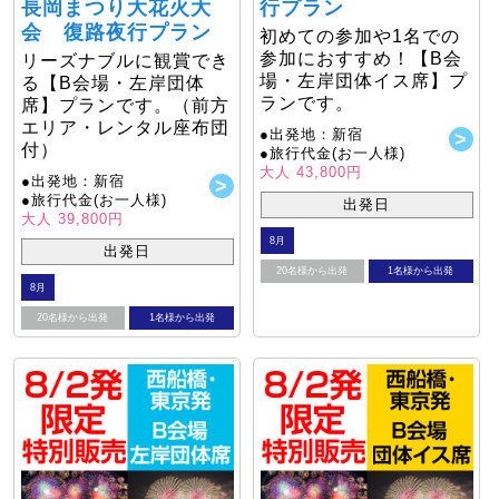
長岡まつり大花火大
行プラン
会 復路夜行プラン
初めての参加や1名での
参加におすすめ！【B会
リーズナブルに観賞でき
場・左岸団体イス席】プ
る【B会場・左岸団体
ランです。
席】プランです。（前方
エリア・レンタル座布団
●出発地：新宿
付）
●旅行代金(お一人様)
大人 43,800円
●出発地：新宿
●旅行代金(お一人様)
出発日
大人 39,800円
8月
出発日
20名様から出発
1名様から出発
8月
20名様から出発
1名様から出発