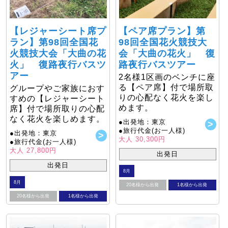
【レジャーシート席プ
【ペア席プラン】第
ラン】第98回全国花
98回全国花火競技大
火競技大会「大曲の花
会「大曲の花火」 復
火」 復路夜行バスツ
路夜行バスツアー
アー
2名様1区画のベンチに座
る【ペア席】付で場所取
グループやご家族におす
りの心配なく花火を楽し
すめの【レジャーシート
めます。
席】付で場所取りの心配
なく花火を楽しめます。
●出発地：東京
●旅行代金(お一人様)
●出発地：東京
大人 30,300円
●旅行代金(お一人様)
大人 27,800円
出発日
出発日
8月
8月
20名様から出発
1名様から出発
20名様から出発
1名様から出発