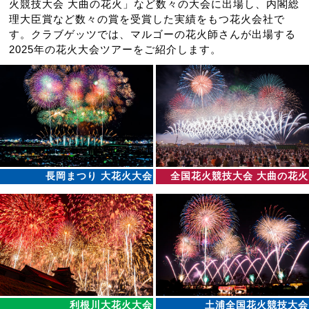
火競技大会 大曲の花火」など数々の大会に出場し、内閣総
理大臣賞など数々の賞を受賞した実績をもつ花火会社で
す。クラブゲッツでは、マルゴーの花火師さんが出場する
2025年の花火大会ツアーをご紹介します。
長岡まつり 大花火大会
全国花火競技大会 大曲の花火
利根川大花火大会
土浦全国花火競技大会