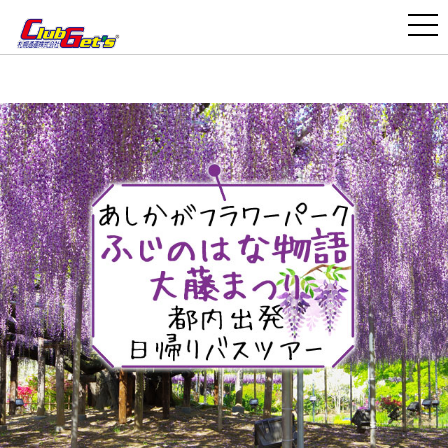
>
>
>
国内旅行・ツアー TOP
【東京・新宿発】バスツアー
季節の花特集
あしかがフラワーパーク