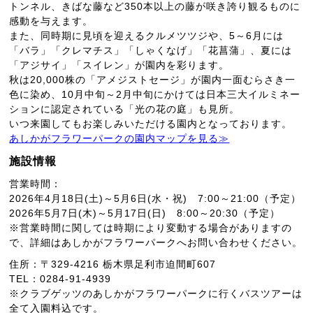
トンネル、きばな藤など350本以上の藤が咲き誇り観るものに
感動を与えます。
また、同時期に見頃を迎えるクルメツツジや、5～6月には
「バラ」「クレマチス」「しゃくなげ」「花菖蒲」、夏には
「アジサイ」「スイレン」が園内を彩ります。
秋は20,000株の「アメジストセージ」が園内一面むらさき一
色に染め、10月中旬～2月中旬にかけては日本三大イルミネー
ションに認定されている「光の花の庭」も見所。
いつ来園してもお楽しみいただける園内となっております。
あしかがフラワーパークの園内マップを見る≫
施設情報
営業時間：
2026年4月18日(土)～5月6日(水・祝) 7:00～21:00（予定）
2026年5月7日(木)～5月17日(日) 8:00～20:30（予定）
※営業時間に関しては時期により変動する場合がありますの
で、詳細はあしかがフラワーパークへお問い合わせください。
住所：〒329-4216 栃木県足利市迫間町607
TEL：0284-91-4939
※クラブゲッツのあしかがフラワーパークに行くバスツアーは
全て入園料込です。