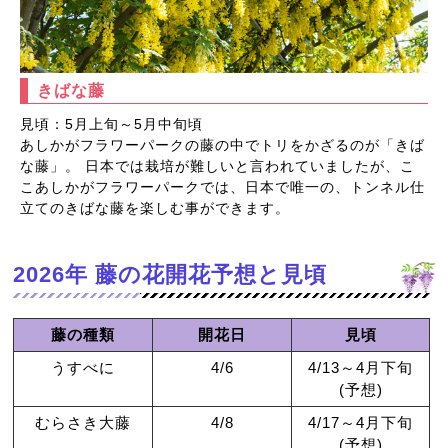
きばな藤
見頃：5月上旬～5月中旬頃
あしかがフラワーパークの藤の中でトリをかざるのが「きば
な藤」。 日本では栽培が難しいと言われていましたが、こ
こあしかがフラワーパークでは、日本で唯一の、トンネル仕
立てのきばな藤を楽しむ事ができます。
2026年 藤の花開花予想と見頃
藤の種類
開花日
見頃
うすべに
4/6
4/13～4月下旬
(予想)
むらさき大藤
4/8
4/17～4月下旬
(予想)