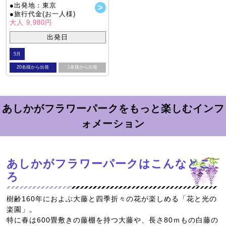
●出発地：東京
●旅行代金(お一人様)
大人 9,980円
出発日
5月
20名様から出発
1名様から出発
あしかがフラワーパークをもっと楽しむインフ
ォメーション
あしかがフラワーパークはこんなとこ
ろ
樹齢160年におよぶ大藤と四季折々の花が楽しめる「花と光の
楽園」。
特に春は600畳敷きの藤棚を持つ大藤や、長さ80ｍもの白藤の