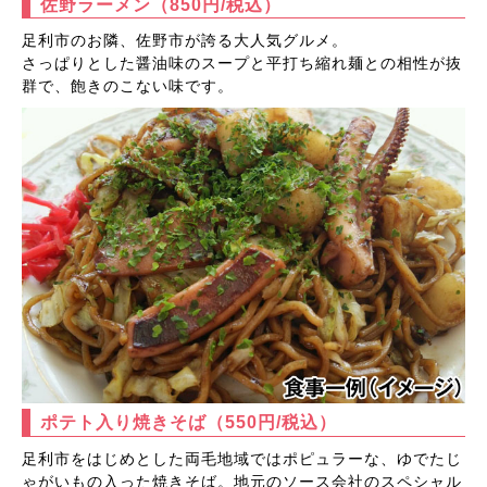
佐野ラーメン
（850円/税込）
足利市のお隣、佐野市が誇る大人気グルメ。
さっぱりとした醤油味のスープと平打ち縮れ麺との相性が抜
群で、飽きのこない味です。
ポテト入り焼きそば
（550円/税込）
足利市をはじめとした両毛地域ではポピュラーな、ゆでたじ
ゃがいもの入った焼きそば。地元のソース会社のスペシャル