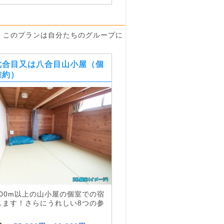
。このプランは
自分たちのグループに
七合目又は八合目山小屋（個
確約）
900m以上の山小屋の個室での宿
します！さらにうれしい8つの参
！