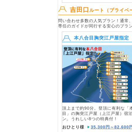
吉田口
ルート（プライベ
問い合わせ多数の人気プラン！通常
専任のガイドが同行する安心のプラ
本八合目胸突江戸屋指定
頂上まで約90分。登頂に有利な「
目」の胸突江戸屋（上江戸屋）宿
ン。うれしい8つの特典付！
おひとり様
35,300円～82,600