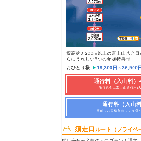
標高約3,200m以上の富士山八合
らにうれしい8つの参加特典付！
おひとり様
18,300円～36,900
通行料（入山料）
旅行代金に富士山通行料(
通行料（入山
事前にお客様各自にて決済
須走口
ルート（プライベ
問い合わせ多数の人気プラン！通常