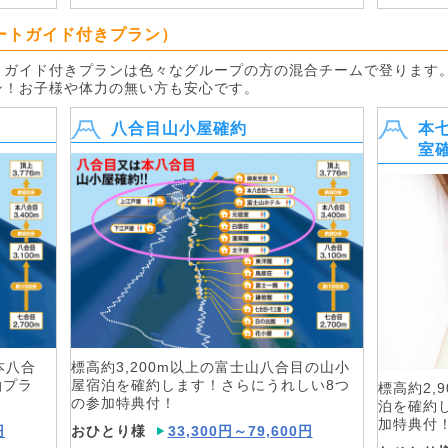
ートガイド付きプラン）
、ガイド付きプランは色々なグループの方の混合チームで登ります
ン
！お子様や体力の無い方も安心です。
八合目山小屋確約
本
室
本八合
標高約3,200m以上の富士山八合目の山小
泊プラ
屋宿泊を確約します！さらにうれしい8つ
標高約2,
の参加特典付！
泊を確約
加特典付
円
おひとり様
33,300円～79,600円