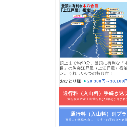
頂上まで約90分。登頂に有利な「
目」の胸突江戸屋（上江戸屋）宿
ン。うれしい8つの特典付！
おひとり様
20,300円～38,100
通行料（入山料）手続き込
旅行代金に富士山通行料(入山料)が含まれ
通行料（入山料）別プラ
事前にお客様各自にて決済・お手続きが必