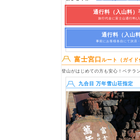
通行料（入山料）
旅行代金に富士山通行料(
通行料（入山
事前にお客様各自にて決済
富士宮口
ルート（ガイド
登山がはじめての方も安心！ベテラ
九合目 万年雪山荘指定