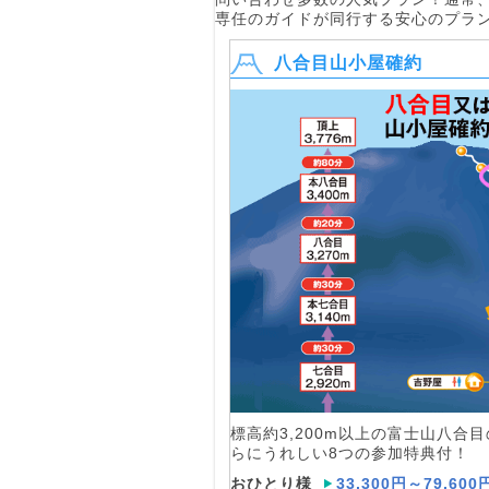
専任のガイドが同行する安心のプラ
八合目山小屋確約
標高約3,200m以上の富士山八合
らにうれしい8つの参加特典付！
おひとり様
33,300円～79,600