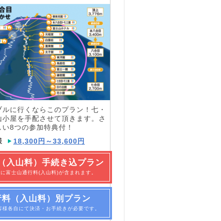
ブルに行くならこのプラン！七・
山小屋を手配させて頂きます。さ
しい8つの参加特典付！
様
18,300円～33,600円
（入山料）手続き込プラン
に富士山通行料(入山料)が含まれます。
行料（入山料）別プラン
客様各自にて決済・お手続きが必要です。