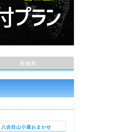
各地発
・八合目山小屋おまかせ