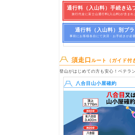
通行料（入山料）手続き込
旅行代金に富士山通行料(入山料)が含まれ
通行料（入山料）別プラ
事前にお客様各自にて決済・お手続きが必
須走口
ルート（ガイド付
登山がはじめての方も安心！ベテラ
八合目山小屋確約