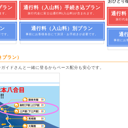
おひとり
プラン
通行料（入山料）手続き込プラン
通行料
ます。
旅行代金に富士山通行料(入山料)が含まれます。
旅行代金
ン
通行料（入山料）別プラン
通
要です。
事前にお客様各自にて決済・お手続きが必要です。
事前にお
きプラン）
ンガイドさんと一緒に登るからペース配分も安心です。