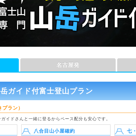
名古屋発
山岳ガイド付富士登山プラン
きプラン）
ンガイドさんと一緒に登るからペース配分も安心です。
八合目山小屋確約
七