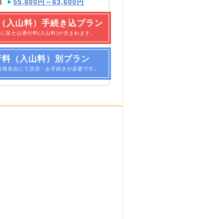
様
55,800円～63,600円
（入山料）手続き込プラン
に富士山通行料(入山料)が含まれます。
行料（入山料）別プラン
客様各自にて決済・お手続きが必要です。