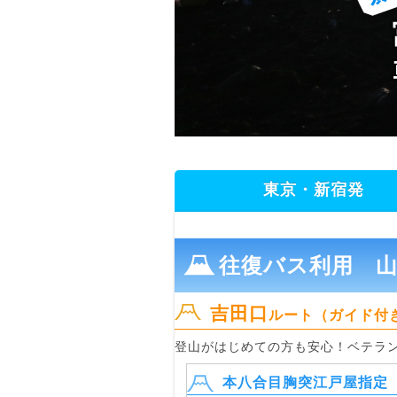
東京・新宿発
往復バス利用 
吉田口
ルート（ガイド付
登山がはじめての方も安心！ベテラ
本八合目胸突江戸屋指定