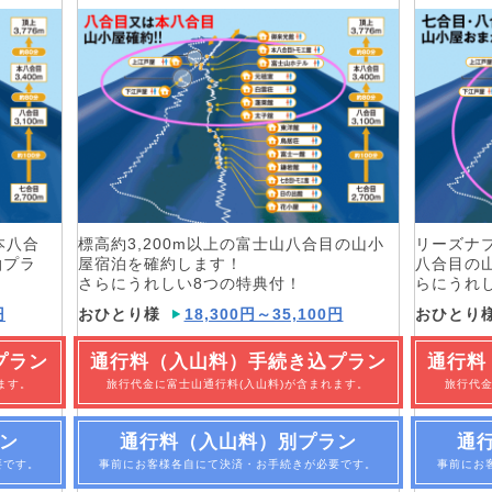
本八合
標高約3,200m以上の富士山八合目の山小
リーズナ
泊プラ
屋宿泊を確約します！
八合目の
さらにうれしい8つの特典付！
らにうれ
円
おひとり様
18,300円～35,100円
おひとり
プラン
通行料（入山料）手続き込プラン
通行料
ます。
旅行代金に富士山通行料(入山料)が含まれます。
旅行代金
ン
通行料（入山料）別プラン
通
要です。
事前にお客様各自にて決済・お手続きが必要です。
事前にお