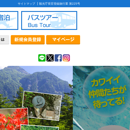
サイトマップ
観光庁長官登録旅行業 第225号
ケージ
首都圏発バスツアー
北海道発バスツアー
質問
款
カード・コンビニ決済について
について