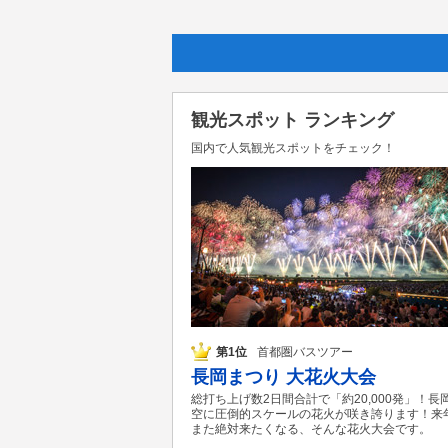
観光スポット ランキング
国内で人気観光スポットをチェック！
第1位
首都圏バスツアー
長岡まつり 大花火大会
総打ち上げ数2日間合計で「約20,000発」！長
空に圧倒的スケールの花火が咲き誇ります！来
また絶対来たくなる、そんな花火大会です。