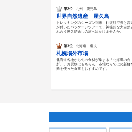
第2位
九州 鹿児島
世界自然遺産 屋久島
トレッキングのシーズン到来！往復航空券と高
が付いたパッケージツアーで、神秘的な大自然
れ合う屋久島癒しの旅へ出かけませんか。
第3位
北海道 道央
札幌場外市場
北海道各地から旬の食材が集まる「北海道の台
所」。お買物はもちろん、市場ならではの新鮮
鮮を使った食事もおすすめです。