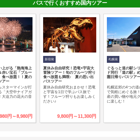
バスで行くおすすめ国内ツアー
新宿発
札幌発
い上がる「熱海海上
夏休み自由研究！恐竜×宇宙大
ぐるっと道の駅シリ
＆赤い宝石「ブルー
冒険ツアー！旬のフルーツ狩り
ド同行「道の駅」
」食べ放題！！夏の
食べ放題も満喫♪ 夏の思い出
圏日帰りバスツア
ツアー
バスツアー
らスターマインが打
夏休み自由研究おまかせ！恐竜
札幌近郊の4つの道
る「大空中ナイアガ
と宇宙を1日で学ぶバス旅で
で気軽にめぐる旅
！大迫力の花火の音
す！フルーツ狩りもお楽しみく
産の買い物や地元
ださい♪
に楽しむ！
,980円～8,980円
9,800円～11,300円