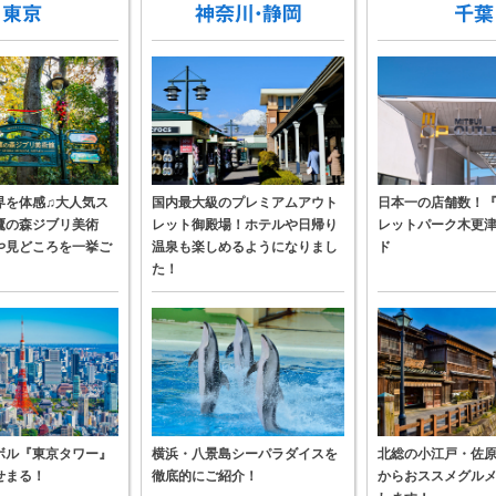
界を体感♫大人気ス
国内最大級のプレミアムアウト
日本一の店舗数！
鷹の森ジブリ美術
レット御殿場！ホテルや日帰り
レットパーク木更
や見どころを一挙ご
温泉も楽しめるようになりまし
ド
た！
ボル『東京タワー』
横浜・八景島シーパラダイスを
北総の小江戸・佐
せまる！
徹底的にご紹介！
からおススメグル