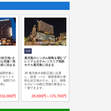
九州
の好立地♪さ
鹿児島のシンボル桜島を望むプ
場も完備！西
レミアムホテル♪ソラリア西鉄
博多に泊まる
ホテル鹿児島に泊まる
福岡空港へ
JR 鹿児島中央駅正面に位置
スターミナ
し、鉄道・バス・路面電車が便
り、福岡での
利な好立地ホテル。また、桜島
利♪
をロビーや錦江湾側の客室から
一望できます。
216,000円
28,000円～175,700円