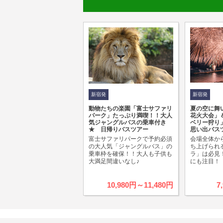
新宿発
新宿発
動物たちの楽園「富士サファリ
夏の空に舞
パーク」たっぷり満喫！！大人
花火大会」
気ジャングルバスの乗車付き
ベリー狩り
★ 日帰りバスツアー
思い出バス
富士サファリパークで予約必須
会場全体か
の大人気「ジャングルバス」の
ち上げられ
乗車枠を確保！！大人も子供も
ラ」は必見
大満足間違いなし♪
にも注目！
10,980円～11,480円
7