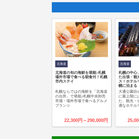
北海道
北海道
北海道の旬の海鮮を堪能♪札幌
札幌の中心
場外市場で食べる朝食付！札幌
た出張・観
市内ステイ
ス！ホテル
幌に泊まる
札幌ならではの海鮮を「北海道
大通公園目
の台所」で堪能♪札幌中央卸売
に最上階に
市場・場外市場で食べるグルメ
た、観光・
プラン☆
適なホテル
22,300円～290,000円
25,0