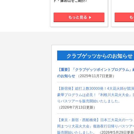
ト・藻岩山をご紹介♪
クラブゲッツからのお知らせ
【重要】「クラブゲッツポイントプログラム」
のお知らせ
（2025年11月7日更新）
【新宿発】総打上数30000発！4大花火師が競
豪華プログラムは必見！『利根川大花火大会』
りバスツアーを販売開始いたしました。
（2026年7月13日更新）
【東京・新宿・西船橋発】日本三大花火の一つ
岡まつり大花火大会』復路夜行日帰りバスツア
販売開始いたしました。
（2026年5月29日更