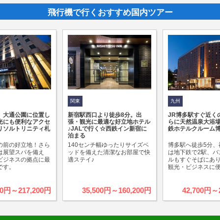
飛行機で行くおすすめ国内ツアー
関東
九州
、大通公園に位置し
新宿駅西口より徒歩8分。出
JR博多駅すぐ近く
光にも便利なアクセ
張・観光に最適な好立地ホテル
らに天然温泉大浴
リソルトリニティ札
♪JALで行く☆西鉄イン新宿に
鉄ホテルクルーム
泊まる
の前の好立地！さら
140センチ幅ゆったりサイズベ
博多駅へ徒歩5分、
は展望スパを備え
ッドを備えた清潔なお部屋で快
は地下鉄で2駅、バ
ビジネスの拠点に最
適ステイ♪
ルもすぐそばにあ
です。
観光・ビジネスに便
00円～217,200円
35,500円～160,200円
42,700円～