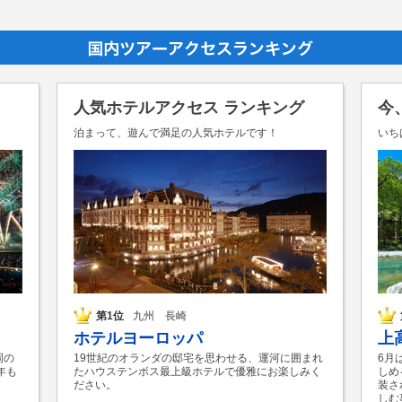
人気ホテルアクセス ランキング
今
泊まって、遊んで満足の人気ホテルです！
いち
第1位
九州 長崎
ホテルヨーロッパ
上
岡の
19世紀のオランダの邸宅を思わせる、運河に囲まれ
6月
年も
たハウステンボス最上級ホテルで優雅にお楽しみく
しめ
ださい。
装さ
しむ