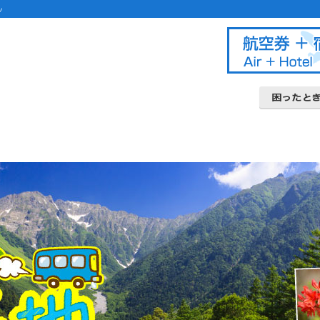
ツ
ダイナミックパッ
北海道ツアー
関東甲信越ツアー
富士登山ツアー
九州ツアー
よくあるご
条件書・約
クレジット
キャンセル