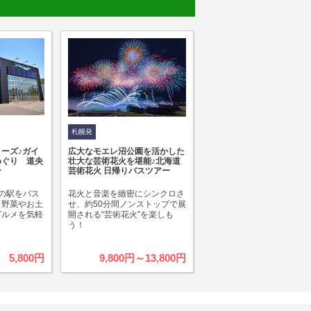
札幌発
ーズ♪ガイ
広大なモエレ沼公園を活かした
めぐり 道央
壮大な芸術花火を堪能♪北海道
ー
芸術花火 日帰りバスツアー
の駅をバス
花火と音楽を緻密にシンクロさ
！野菜やお土
せ、約50分間ノンストップで展
グルメを気軽
開される“芸術花火”を楽しも
う！
5,800円
9,800円～13,800円