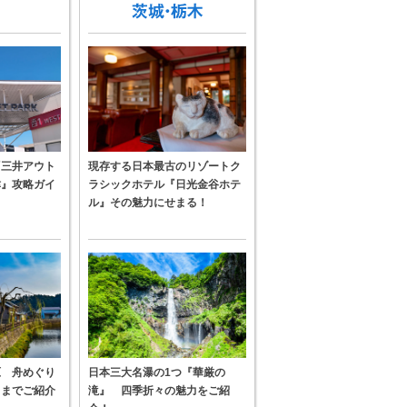
『三井アウト
現存する日本最古のリゾートク
津』攻略ガイ
ラシックホテル『日光金谷ホテ
ル』その魅力にせまる！
原 舟めぐり
日本三大名瀑の1つ『華厳の
メまでご紹介
滝』 四季折々の魅力をご紹