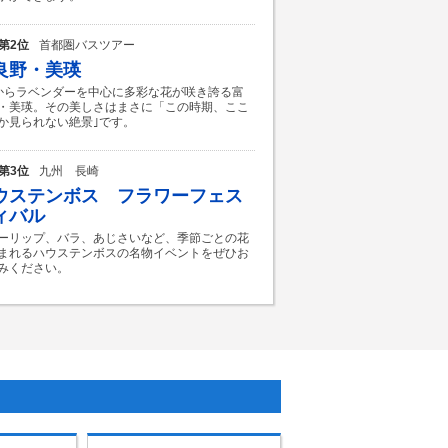
第2位
首都圏バスツアー
良野・美瑛
からラベンダーを中心に多彩な花が咲き誇る富
・美瑛。その美しさはまさに「この時期、ここ
か見られない絶景｣です。
第3位
九州 長崎
ウステンボス フラワーフェス
ィバル
ーリップ、バラ、あじさいなど、季節ごとの花
まれるハウステンボスの名物イベントをぜひお
みください。