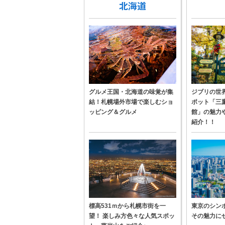
グルメ王国・北海道の味覚が集
ジブリの世
結！札幌場外市場で楽しむショ
ポット「三
ッピング＆グルメ
館」の魅力
紹介！！
標高531ｍから札幌市街を一
東京のシン
望！ 楽しみ方色々な人気スポッ
その魅力に