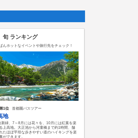
、旬 ランキング
ばんホットなイベントや旅行先をチェック！
第1位
首都圏バスツアー
高地
は新緑、7～8月には花々を、10月には紅葉を楽
る上高地。大正池から河童橋まで約1時間、舗
れたほぼ平坦な歩きやすい道のハイキングを楽
事ができます。