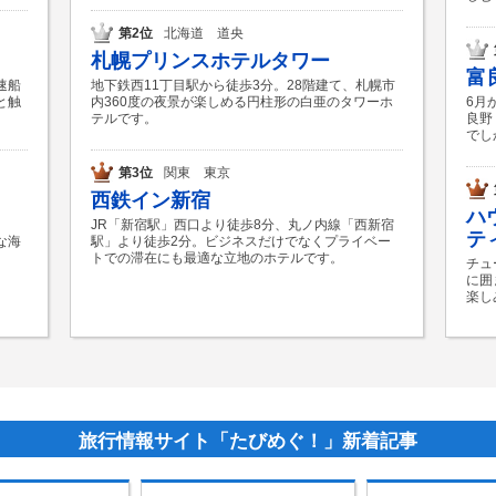
第2位
北海道 道央
札幌プリンスホテルタワー
富
速船
地下鉄西11丁目駅から徒歩3分。28階建て、札幌市
と触
内360度の夜景が楽しめる円柱形の白亜のタワーホ
6月
テルです。
良野
でし
第3位
関東 東京
西鉄イン新宿
ハ
JR「新宿駅」西口より徒歩8分、丸ノ内線「西新宿
テ
な海
駅」より徒歩2分。ビジネスだけでなくプライベー
トでの滞在にも最適な立地のホテルです。
チュ
に囲
楽し
旅行情報サイト「たびめぐ！」新着記事