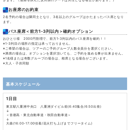
きます。（通路を挟んだ反対側のシートは男性となる場合があります。）
お座席のお約束
2名予約の場合は隣同士となり、3名以上のグループはかたまったバス席となり
ます。
バス座席＜前方1-3列以内＞確約オプション
おひとり様 2000円割増で、前方1-3列以内のバス座席を確約！！
※1-3列目の場所の指定は承っておりません。
※ご希望の場合は、ツアーのご予約グループ人数全員分を選択ください。
※満席の場合は、オプションを選択頂いても、ご予約を進める事が出来ません。
※1名様または奇数グループの場合は、相席となる場合がございます。
※大人・子供同額
基本スケジュール
1日目
東京駅八重洲中央口 八重洲ダイビル前(6:40集合/6:50出発)
↓
＜首都高・東北自動車道・秋田自動車道＞
↓
大曲(16:00-17:00頃着/花火打ち上げまでフリータイム)