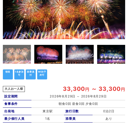
朝発
1名参加
添乗員
WEB予
可
付
約可
33,300
～ 33,300
円
円
大人お一人様
設定期間
2026年8月29日 ～ 2026年8月29日
食事条件
朝食0回 昼食0回 夕食0回
出発地
東京駅
旅行日数
0泊2日
最少催行人員
1名
添乗員
あり