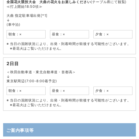
全国花火競技大会 大曲の花火をお楽しみください
(テーブル席にて観覧)
≪打上開始18:50頃≫
大曲 指定駐車場出発[*1]
↓
(車中泊)
朝食：×
昼食：×
夕食：×
当日の混雑状況により、出発・到着時間が前後する可能性がございます。
※昼花火はご覧いただけません。
2日目
＜秋田自動車道・東北自動車道・首都高＞
↓
東京駅周辺(7:00-8:00着予定)
朝食：×
昼食：×
夕食：×
当日の混雑状況により、出発・到着時間が前後する可能性がございます。
※昼花火はご覧いただけません。
ご案内事項等