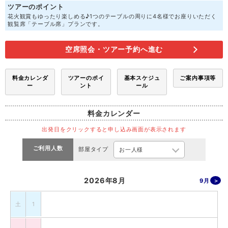
ツアーのポイント
花火観賞もゆったり楽しめる♪1つのテーブルの周りに4名様でお座りいただく
観覧席「テーブル席」プランです。
空席照会・ツアー予約へ進む
料金カレンダ
ツアーのポイ
基本スケジュ
ご案内事項等
ー
ント
ール
料金カレンダー
出発日をクリックすると申し込み画面が表示されます
ご利用人数
部屋タイプ
2026年8月
9月
土
1