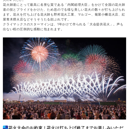
花火師達にとって最高に名誉な賞である「内閣総理大臣」をかけて全国の花火師
達の技とプライドをかけた、ため息のでる様な美しい花火の数々が打ち上げられ
木
20
ます。花火を打ち上げる花火師も野村花火工業、マルゴー、菊屋小幡花火店、紅
屋青木煙火店などそうそうたる顔ぶれです。
クライマックスのスターマインは、1年かけて作られる「大会提供花火」。声も
金
21
出ない程の圧倒的な感動に包まれます。
土
22
日
23
月
24
火
25
水
26
木
27
花火大会のお約束！花火は打ち上げ終了までお楽しみいただ