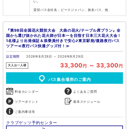
い。
貸切バス会社名：ピースジャパン、旅友バス、他
『第98回全国花火競技大会 大曲の花火/テーブル席プラン』全
国から選び抜かれた花火師が日本一を目指す日本三大花火大会！
1名様より出発保証＆添乗員付きで安心♪東京駅発/復路夜行バス
ツアー≪夜行バス快適グッズ付！≫
設定期間
2026年8月29日 ～ 2026年8月29日
33,300
～ 33,300
円
円
大人お一人様
バス集合場所のご案内
料金カレンダー
よくあるご質問
ツアーポイント
基本スケジュール
ご案内事項等
クラブゲッツ予約センター