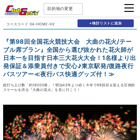
目的地の変更
+検討リストに追加
コースコード 04-HOM2-H2
『第98回全国花火競技大会 大曲の花火/テー
ブル席プラン』全国から選び抜かれた花火師が
日本一を目指す日本三大花火大会！1名様より出
発保証＆添乗員付きで安心♪東京駅発/復路夜行
バスツアー≪夜行バス快適グッズ付！≫
総打ち上げ数「約18000発」！明治43年より続く今年で98回目を迎える圧倒的
スケールを誇る『大曲の花火』を見に行こう！