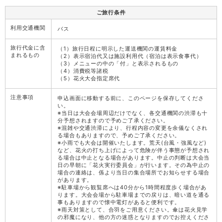
ご旅行条件
利用交通機関
バス
旅行代金に含
（1）旅行日程に明示した運送機関の運賃料金
まれるもの
（2）表示宿泊代又は施設利用代（宿泊は表示食事代）
（3）メニューの中の「付」と表示されるもの
（4）消費税等諸税
（5）花火大会指定席代
注意事項
申込画面に移動する前に、このページを保存してくださ
い。
※当日は大会会場周辺だけでなく、各交通機関の渋滞も十
分予想されますので予めご了承ください。
※混雑や交通渋滞により、行程内容の変更を余儀なくされ
る場合もありますので、予めご了承ください。
※小雨でも大会は開催いたします。荒天(台風・強風など)
など、花火の打ち上げによって危険が伴う事態が予想され
る場合は中止となる場合があります。中止の判断は大会当
日の早朝に「花火実行委員会」が行います。その為中止の
場合の連絡は、係より当日の集合場所でお知らせする場合
があります。
※駐車場から観覧席へは40分から1時間程度歩く場合があ
ります。大会会場から駐車場までの戻りは、暗い道を通る
事もありますので懐中電灯があると便利です。
※雨天対策として、合羽をご用意ください。傘は花火見学
の邪魔になり、他の方の迷惑となりますのでお控えくださ