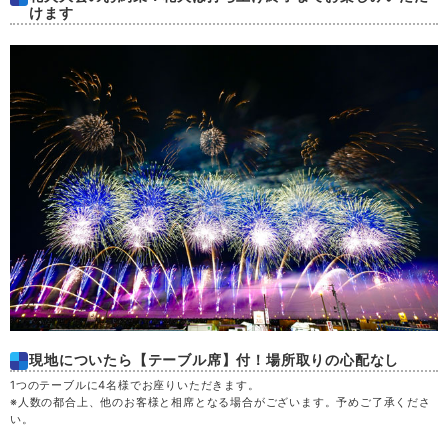
けます
金
28
決定
33,300
土
29
円
空席
日
30
月
31
現地についたら【テーブル席】付！場所取りの心配なし
1つのテーブルに4名様でお座りいただきます。
※人数の都合上、他のお客様と相席となる場合がございます。予めご了承くださ
い。