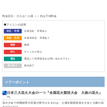
火
11
料金区分：大人お一人様（ ）内は子供料金
水
12
■アイコンの説明
木
13
決定・空席
出発決定・空席あり
募集・空席
出発未決定・空席あり
金
14
満席
満席
待ち
キャンセル待ち
土
15
電話
電話にて空席状況をお問い合わせ下さい
受付終了
受付終了
日
16
月
17
ツアーポイント
日本三大花火大会の一つ『全国花火競技大会 大曲の花火』
火
18
へ
花火大会で内閣総理大臣賞が授与されるのは、土浦全国競技花火大会と大曲の花
水
19
火の2つだけ。