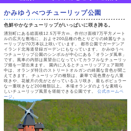
かみゆうべつチューリップ公園
色鮮やかなチューリップがいっぱいに咲き誇る。
湧別町にある総面積12.5万平方ｍ、作付け面積7万平方メート
ルの広大な敷地に、およそ200品種の色とりどりの綺麗なチュ
ーリップが70万本以上咲いています。 都市公園でガーデンア
イランド北海道登録ガーデンにもなっています。 かみゆうべ
つチューリップ公園のシンボルが中心にある「オランダ風車」
です。風車の内部は展望台になっていてカラフルなチューリッ
プ畑を一望出来ます。 園内に入るとチューリップフェア期間
中は、オランダ特注のストリートオルガンの綺麗な音色が聞こ
えてきます。 チューリップの種類は、豪華で花色豊かな八重
咲きや、花被片の先がとがっているユリ咲き、最もポピュラー
な一重咲きなど200種類以上。 本場オランダのような素晴ら
しいチューリップ風景を堪能できる公園です。
公式ホームペ
ージ
。