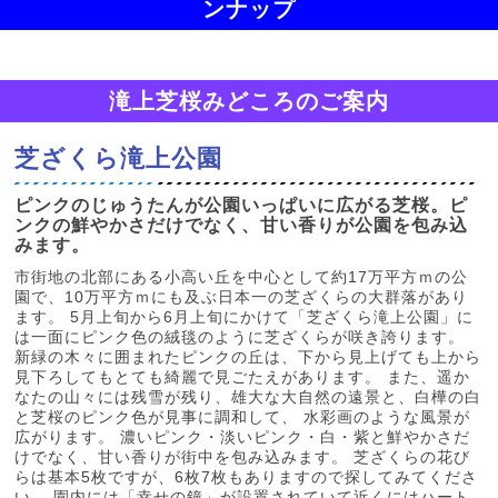
ンナップ
滝上芝桜みどころのご案内
芝ざくら滝上公園
ピンクのじゅうたんが公園いっぱいに広がる芝桜。ピ
ンクの鮮やかさだけでなく、甘い香りが公園を包み込
みます。
市街地の北部にある小高い丘を中心として約17万平方ｍの公
園で、10万平方ｍにも及ぶ日本一の芝ざくらの大群落があり
ます。 5月上旬から6月上旬にかけて「芝ざくら滝上公園」に
は一面にピンク色の絨毯のように芝ざくらが咲き誇ります。
新緑の木々に囲まれたピンクの丘は、下から見上げても上から
見下ろしてもとても綺麗で見ごたえがあります。 また、遥か
なたの山々には残雪が残り、雄大な大自然の遠景と、白樺の白
と芝桜のピンク色が見事に調和して、 水彩画のような風景が
広がります。 濃いピンク・淡いピンク・白・紫と鮮やかさだ
けでなく、甘い香りが街中を包み込みます。 芝ざくらの花び
らは基本5枚ですが、6枚7枚もありますので探してみてくださ
い。 園内には「幸せの鐘」が設置されていて近くにはハート