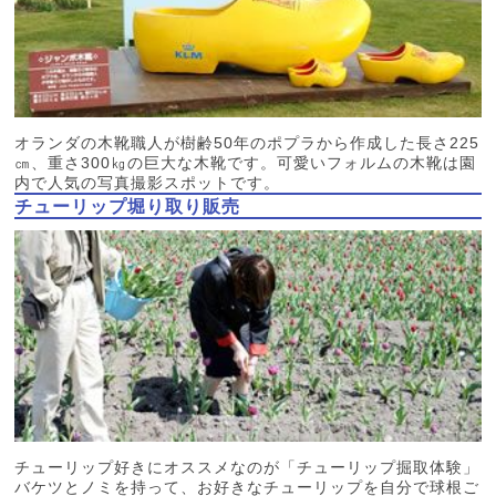
オランダの木靴職人が樹齢50年のポプラから作成した長さ225
㎝、重さ300㎏の巨大な木靴です。可愛いフォルムの木靴は園
内で人気の写真撮影スポットです。
チューリップ堀り取り販売
チューリップ好きにオススメなのが「チューリップ掘取体験」
バケツとノミを持って、お好きなチューリップを自分で球根ご