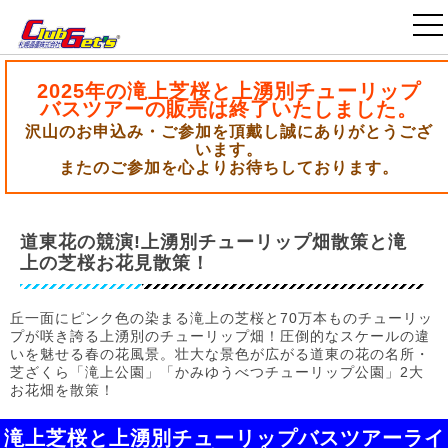
札幌発・北海道日帰りバスツアー
＞
滝の上・上湧別特集
2025年の滝上芝桜と上湧別チューリップ
バスツアーの販売は終了いたしました。
沢山のお申込み・ご参加を頂戴し誠にありがとうござ
います。
またのご参加を心よりお待ちしております。
道東花の競演!上湧別チューリップ畑散策と滝
上の芝桜お花見散策！
丘一面にピンク色の染まる滝上の芝桜と70万本ものチューリッ
プが咲き誇る上湧別のチューリップ畑！圧倒的なスケールの違
いを魅せる春の花風景。壮大な景色が広がる道東の花の名所・
芝ざくら「滝上公園」「かみゆうべつチューリップ公園」2大
お花畑を散策！
滝上芝桜と上湧別チューリップバスツアーライ