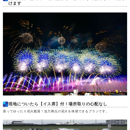
けます
金
28
決定
31,800
土
29
円
空席
日
30
月
31
現地についたら【イス席】付！場所取りの心配なし
座ってゆったり花火鑑賞！迫力満点の花火を体感できるプランです。