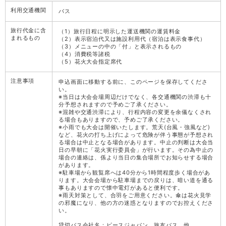
利用交通機関
バス
旅行代金に含
（1）旅行日程に明示した運送機関の運賃料金
まれるもの
（2）表示宿泊代又は施設利用代（宿泊は表示食事代）
（3）メニューの中の「付」と表示されるもの
（4）消費税等諸税
（5）花火大会指定席代
注意事項
申込画面に移動する前に、このページを保存してくださ
い。
※当日は大会会場周辺だけでなく、各交通機関の渋滞も十
分予想されますので予めご了承ください。
※混雑や交通渋滞により、行程内容の変更を余儀なくされ
る場合もありますので、予めご了承ください。
※小雨でも大会は開催いたします。荒天(台風・強風など)
など、花火の打ち上げによって危険が伴う事態が予想され
る場合は中止となる場合があります。中止の判断は大会当
日の早朝に「花火実行委員会」が行います。その為中止の
場合の連絡は、係より当日の集合場所でお知らせする場合
があります。
※駐車場から観覧席へは40分から1時間程度歩く場合があ
ります。大会会場から駐車場までの戻りは、暗い道を通る
事もありますので懐中電灯があると便利です。
※雨天対策として、合羽をご用意ください。傘は花火見学
の邪魔になり、他の方の迷惑となりますのでお控えくださ
い。
貸切バス会社名：ピースジャパン、旅友バス、他