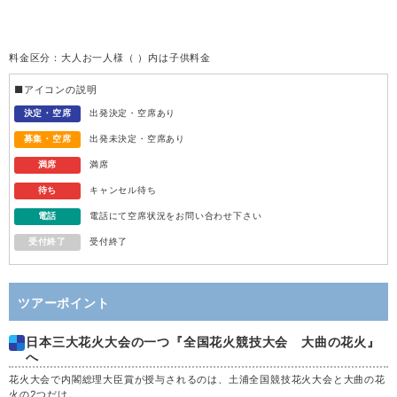
火
11
料金区分：大人お一人様（ ）内は子供料金
水
12
■アイコンの説明
木
13
決定・空席
出発決定・空席あり
募集・空席
出発未決定・空席あり
金
14
満席
満席
待ち
キャンセル待ち
土
15
電話
電話にて空席状況をお問い合わせ下さい
受付終了
受付終了
日
16
月
17
ツアーポイント
日本三大花火大会の一つ『全国花火競技大会 大曲の花火』
火
18
へ
花火大会で内閣総理大臣賞が授与されるのは、土浦全国競技花火大会と大曲の花
水
19
火の2つだけ。