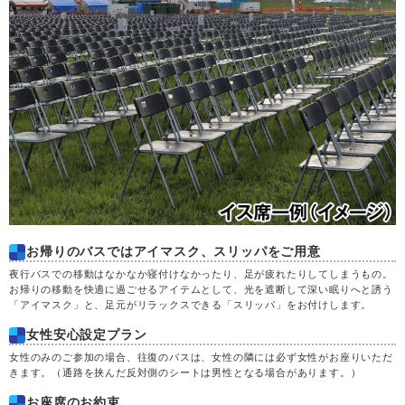
お帰りのバスではアイマスク、スリッパをご用意
夜行バスでの移動はなかなか寝付けなかったり、足が疲れたりしてしまうもの。
お帰りの移動を快適に過ごせるアイテムとして、光を遮断して深い眠りへと誘う
「アイマスク」と、足元がリラックスできる「スリッパ」をお付けします。
女性安心設定プラン
女性のみのご参加の場合、往復のバスは、女性の隣には必ず女性がお座りいただ
きます。（通路を挟んだ反対側のシートは男性となる場合があります。）
お座席のお約束