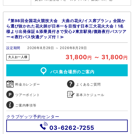
『第98回全国花火競技大会 大曲の花火/イス席プラン』全国か
ら選び抜かれた花火師が日本一を目指す日本三大花火大会！1名
様より出発保証＆添乗員付きで安心♪東京駅発/復路夜行バスツア
ー≪夜行バス快適グッズ付！≫
設定期間
2026年8月29日 ～ 2026年8月29日
31,800
～ 31,800
円
円
大人お一人様
バス集合場所のご案内
料金カレンダー
よくあるご質問
ツアーポイント
基本スケジュール
ご案内事項等
クラブゲッツ予約センター
03-6262-7255