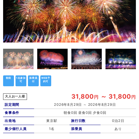
朝発
1名参加
添乗員
WEB予
可
付
約可
31,800
～ 31,800
円
円
大人お一人様
設定期間
2026年8月29日 ～ 2026年8月29日
食事条件
朝食0回 昼食0回 夕食0回
出発地
東京駅
旅行日数
0泊2日
最少催行人員
1名
添乗員
あり