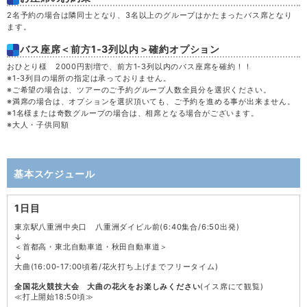
2名予約の場合は隣同士となり、3名以上のグループはかたまったバス席となり
ます。
バス座席＜前方1-3列以内＞確約オプション
おひとり様 2000円割増で、前方1-3列以内のバス座席を確約！！
※1-3列目の場所の指定は承っておりません。
※ご希望の場合は、ツアーのご予約グループ人数全員分を選択ください。
※満席の場合は、オプションを選択頂いても、ご予約を進める事が出来ません。
※1名様または奇数グループの場合は、相席となる場合がございます。
※大人・子供同額
基本スケジュール
1日目
東京駅八重洲中央口 八重洲ダイビル前(6:40集合/6:50出発)
↓
＜首都高・東北自動車道・秋田自動車道＞
↓
大曲(16:00-17:00頃着/花火打ち上げまでフリータイム)
全国花火競技大会 大曲の花火をお楽しみください
(イス席にて観覧)
≪打上開始18:50頃≫