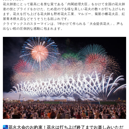
花火師達にとって最高に名誉な賞である「内閣総理大臣」をかけて全国の花火師
達の技とプライドをかけた、ため息のでる様な美しい花火の数々が打ち上げられ
木
20
ます。花火を打ち上げる花火師も野村花火工業、マルゴー、菊屋小幡花火店、紅
屋青木煙火店などそうそうたる顔ぶれです。
クライマックスのスターマインは、1年かけて作られる「大会提供花火」。声も
金
21
出ない程の圧倒的な感動に包まれます。
土
22
日
23
月
24
火
25
水
26
木
27
花火大会のお約束！花火は打ち上げ終了までお楽しみいただ