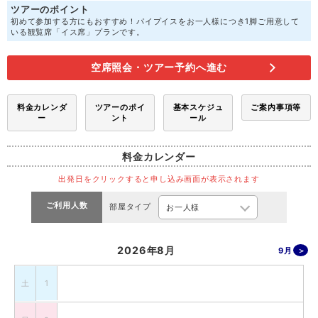
ツアーのポイント
初めて参加する方にもおすすめ！パイプイスをお一人様につき1脚ご用意して
いる観覧席「イス席」プランです。
空席照会・ツアー予約へ進む
料金カレンダ
ツアーのポイ
基本スケジュ
ご案内事項等
ー
ント
ール
料金カレンダー
出発日をクリックすると申し込み画面が表示されます
ご利用人数
部屋タイプ
2026年8月
9月
土
1