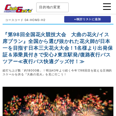
目的地の変更
+検討リストに追加
コースコード 04-HOM3-H2
『第98回全国花火競技大会 大曲の花火/イス
席プラン』全国から選び抜かれた花火師が日本
一を目指す日本三大花火大会！1名様より出発保
証＆添乗員付きで安心♪東京駅発/復路夜行バス
ツアー≪夜行バス快適グッズ付！≫
総打ち上げ数「約18000発」！明治43年より続く今年で98回目を迎える圧倒的
スケールを誇る『大曲の花火』を見に行こう！