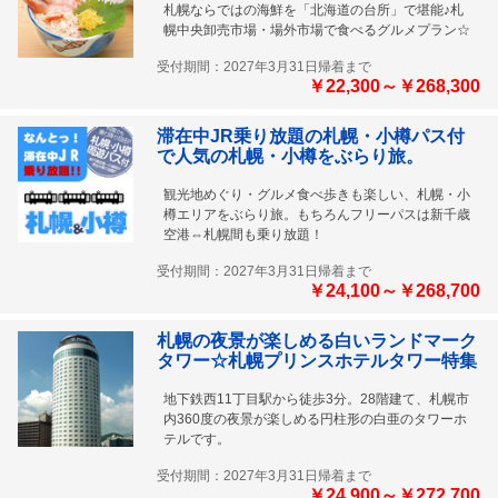
札幌ならではの海鮮を「北海道の台所」で堪能♪札
幌中央卸売市場・場外市場で食べるグルメプラン☆
受付期間：2027年3月31日帰着まで
￥22,300～￥268,300
滞在中JR乗り放題の札幌・小樽パス付
で人気の札幌・小樽をぶらり旅。
観光地めぐり・グルメ食べ歩きも楽しい、札幌・小
樽エリアをぶらり旅。もちろんフリーパスは新千歳
空港⇔札幌間も乗り放題！
受付期間：2027年3月31日帰着まで
￥24,100～￥268,700
札幌の夜景が楽しめる白いランドマーク
タワー☆札幌プリンスホテルタワー特集
地下鉄西11丁目駅から徒歩3分。28階建て、札幌市
内360度の夜景が楽しめる円柱形の白亜のタワーホ
テルです。
受付期間：2027年3月31日帰着まで
￥24,900～￥272,700