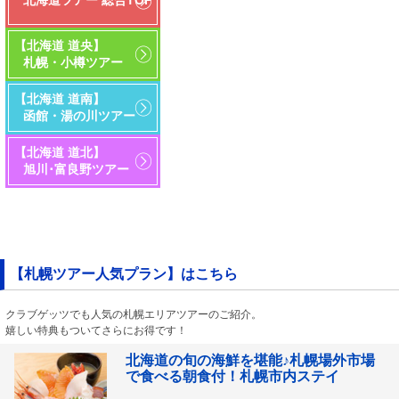
北海道ツアー 総合TOP
【北海道 道央】
札幌・小樽ツアー
【北海道 道南】
函館・湯の川ツアー
【北海道 道北】
旭川･富良野ツアー
【北海道 道東】
ひがし北海道ツアー
【札幌ツアー人気プラン】はこちら
クラブゲッツでも人気の札幌エリアツアーのご紹介。
嬉しい特典もついてさらにお得です！
北海道の旬の海鮮を堪能♪札幌場外市場
で食べる朝食付！札幌市内ステイ