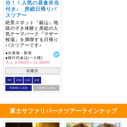
分！！人気の昼食弁当
付き♪ 房総日帰りバ
スツアー
絶景スポット『鋸山』地
獄のぞき体験と房総の人
気テーマパーク『マザー
牧場』を満喫する日帰り
バスツアーです♪
●出発地：新宿
●旅行代金(お一人様)
大人 9,980円～11,980円
出発日
9月
10月
11月
12月
20名様から出発
1名様から出発
富士サファリパークツアーラインナップ