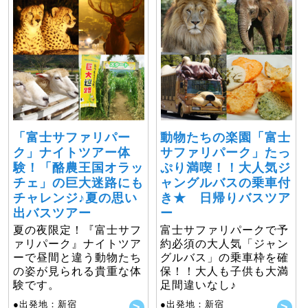
「富士サファリパー
動物たちの楽園「富士
ク」ナイトツアー体
サファリパーク」たっ
験！「酪農王国オラッ
ぷり満喫！！大人気ジ
チェ」の巨大迷路にも
ャングルバスの乗車付
チャレンジ♪夏の思い
き★ 日帰りバスツア
出バスツアー
ー
夏の夜限定！『富士サフ
富士サファリパークで予
ァリパーク』ナイトツア
約必須の大人気「ジャン
ーで昼間と違う動物たち
グルバス」の乗車枠を確
の姿が見られる貴重な体
保！！大人も子供も大満
験です。
足間違いなし♪
●出発地：新宿
●出発地：新宿