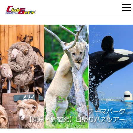
>
>
国内旅行・ツアー TOP
【東京・新宿発】バスツアー
テーマパーク特集