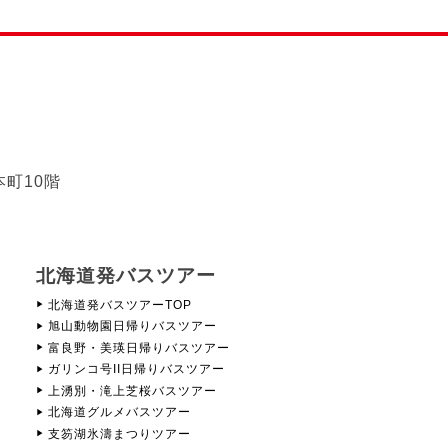
本町10階
北海道発バスツアー
北海道発バスツアーTOP
旭山動物園日帰りバスツアー
富良野・美瑛日帰りバスツアー
ガリンコ号II日帰りバスツアー
上湧別・滝上芝桜バスツアー
北海道グルメバスツアー
支笏湖氷濤まつりツアー