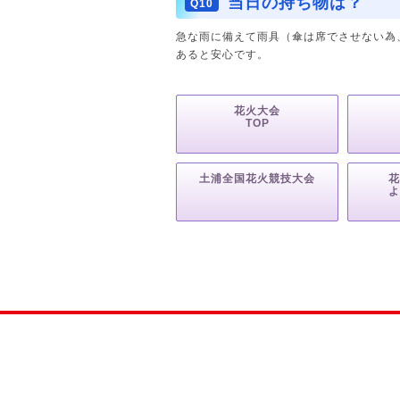
当日の持ち物は？
Q10
急な雨に備えて雨具（傘は席でさせない為
あると安心です。
花火大会
TOP
土浦全国花火競技大会
花
よ