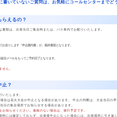
に書いていないご質問は、お気軽にコールセンターまでど
もらえるの？
な書類は、出発当日ご集合時または、バス車内でお配りいたします。
ilにてお送りします「申込案内書」が、最終書面となります。
の返信メールをもってご予約完了となります。
ません。
中止？
行いたします。
る場合は花火大会が中止となる場合があります。 中止の判断は、大会当日の
り当日の集合場所でお知らせする場合があります。
をお知らせください。連絡のない場合は、催行予定です。
発時には確定しておらず、出発後中止になった場合には、出発場所に引き返