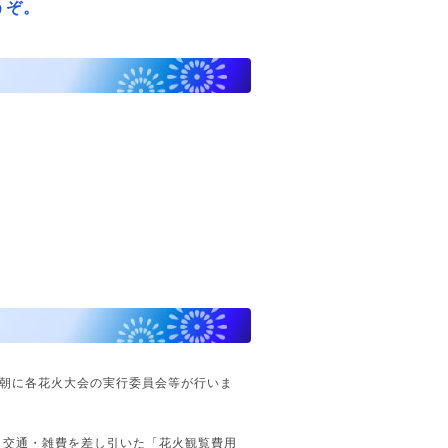
うぞ。
早朝に各花火大会の実行委員会等が行いま
し交通・雑費を差し引いた「花火観覧費用