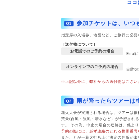
ココ
参加チケットは、いつ
Q1
指定席の入場券、地図など、ご旅行に必要
［送付物について］
お電話でのご予約の場合
E-ma
オンラインでのご予約の場合
自動で
※上記以外に、弊社からの送付物はござい
雨が降ったらツアーは
Q2
花火大会が実施される場合は、ツアーは催
荒天(台風・強風・増水など）が予想され
す。 その為、中止の場合の連絡は、係よ
予約の際には、必ず連絡のとれる携帯番号
また、万が一花火打ち上げ決定の判断が出