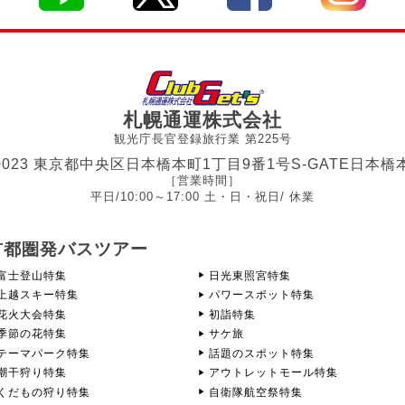
札幌通運株式会社
観光庁長官登録旅行業 第225号
-0023 東京都中央区日本橋本町1丁目9番1号
S-GATE日本橋
［営業時間］
平日/10:00～17:00 土・日・祝日/ 休業
首都圏発バスツアー
富士登山特集
日光東照宮特集
上越スキー特集
パワースポット特集
花火大会特集
初詣特集
季節の花特集
サケ旅
テーマパーク特集
話題のスポット特集
潮干狩り特集
アウトレットモール特集
くだもの狩り特集
自衛隊航空祭特集