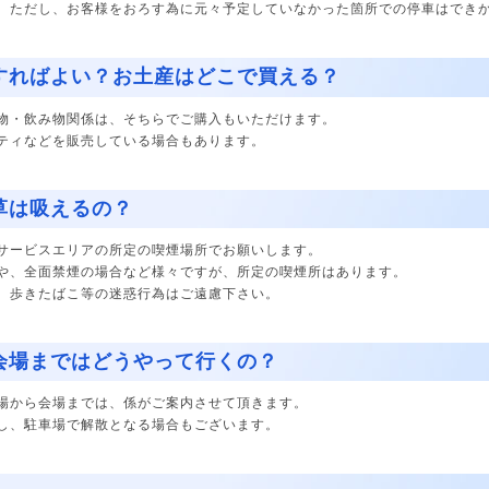
。ただし、お客様をおろす為に元々予定していなかった箇所での停車はでき
すればよい？お土産はどこで買える？
物・飲み物関係は、そちらでご購入もいただけます。
ティなどを販売している場合もあります。
草は吸えるの？
サービスエリアの所定の喫煙場所でお願いします。
や、全面禁煙の場合など様々ですが、所定の喫煙所はあります。
、歩きたばこ等の迷惑行為はご遠慮下さい。
会場まではどうやって行くの？
場から会場までは、係がご案内させて頂きます。
し、駐車場で解散となる場合もございます。