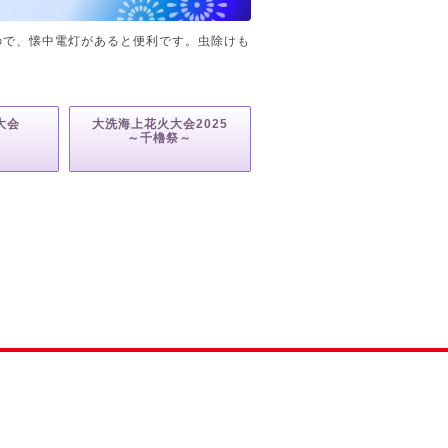
ので、懐中電灯があると便利です。虫除けも
大会
大洗海上花火大会2025
火
～千櫓祭～