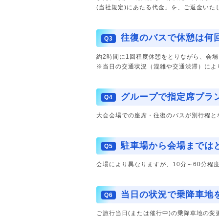
(当社規定)にあたる代金」を、ご返金いた
往復のバスで休憩は何
Q3
約2時間に1回程度休憩をとりながら、会
※当日の交通状況（混雑や交通渋滞）によ
グループで指定席プラ
Q4
大会会場での座席・往復のバスが別行程と
駐車場から会場までは
Q5
会場により異なりますが、10分～60分程
当日の状況で乗降車地
Q6
ご旅行当日(または催行中)の乗降車地の