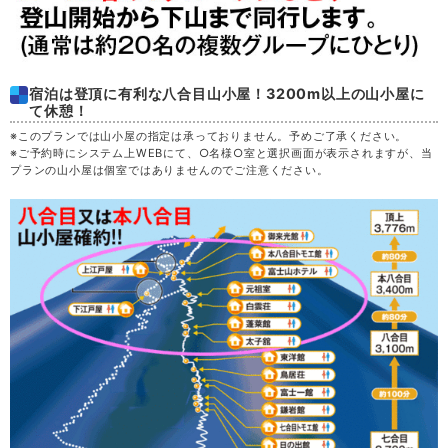
46,800
土
29
満席
円
(45,800円)
39,300
日
30
満席
円
(38,300円)
宿泊は登頂に有利な八合目山小屋！3200m以上の山小屋に
て休憩！
決定
36,300
月
31
円
(35,300円)
※このプランでは山小屋の指定は承っておりません。予めご了承ください。
空席
※ご予約時にシステム上WEBにて、○名様○室と選択画面が表示されますが、当
プランの山小屋は個室ではありませんのでご注意ください。