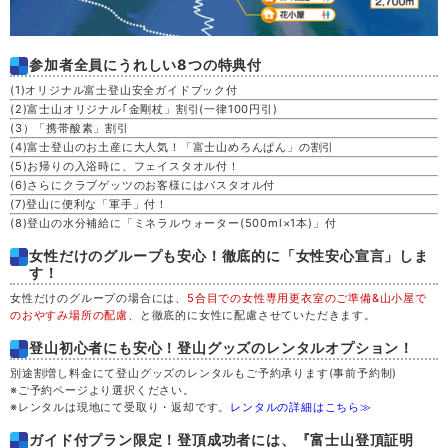
参加者全員にうれしい8つの特典付
(1)オリジナル富士登山安全ガイドブック付
(2)富士山オリジナル｢金剛杖」割引(一律100円引)
(3）「携帯酸素」割引
(4)富士登山のお土産に大人気！「富士山めろんぱん」の割引
(5)お帰りの入浴時に、フェイスタオル付！
(6)さらにクラブゲッツのお客様にはバスタオル付
(7)登山に便利な「軍手」付！
(8)登山の水分補給に「ミネラルウォーター(500ml×1本)」付
女性だけのグループも安心！徹底的に「女性安心宣言」しま
す！
女性だけのグループの場合には、
5合目での女性専用更衣室のご準備&山小屋で
のおやすみ場所の配慮
、と徹底的に女性に配慮させていただきます。
登山初心者にも安心！登山グッズのレンタルオプション！
別途割増し料金にて登山グッズのレンタルもご予約承ります(事前予約制)
※ご予約ページより選択ください。
※レンタルは現地にて受取り・返却です。
レンタルの詳細はこちら≫
ガイド付プラン限定！登頂成功者には、『富士山登頂証明