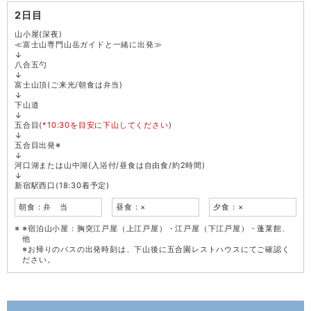
2日目
山小屋(深夜)
≪富士山専門山岳ガイドと一緒に出発≫
↓
八合五勺
↓
富士山頂(ご来光/朝食は弁当)
↓
下山道
↓
五合目(
*10:30を目安に下山してください
)
↓
五合目出発※
↓
河口湖または山中湖(入浴付/昼食は自由食/約2時間)
↓
新宿駅西口(18:30着予定)
朝食：弁 当
昼食：×
夕食：×
※宿泊山小屋：胸突江戸屋（上江戸屋）・江戸屋（下江戸屋）・蓬莱館、
他
※お帰りのバスの出発時刻は、下山後に五合園レストハウスにてご確認く
ださい。