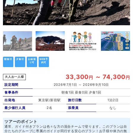
朝食付
夕食付
お鉢巡
WEB予
り可
約可
33,300
～ 74,300
円
円
大人お一人様
設定期間
2026年7月1日 ～ 2026年9月10日
食事条件
朝食1回 昼食0回 夕食1回
出発地
東京駅/新宿駅
旅行日数
1泊2日
最少催行人員
2名
添乗員
なし
ツアーのポイント
通常、ガイド付きプランは色々な方の混合チームで登ります。このプランは自
分たちのグループに専属のガイドが同行する安心のプラン！お子様や体力の無