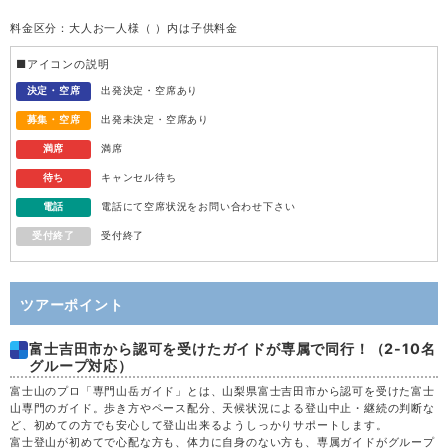
料金区分：大人お一人様（ ）内は子供料金
受付
43,300
水
12
円
(42,300円)
終了
■アイコンの説明
受付
41,800
木
13
決定・空席
出発決定・空席あり
円
(40,800円)
終了
募集・空席
出発未決定・空席あり
受付
44,300
金
14
円
(43,300円)
終了
満席
満席
待ち
キャンセル待ち
受付
47,300
土
15
円
(46,300円)
終了
電話
電話にて空席状況をお問い合わせ下さい
受付終了
受付終了
41,300
日
16
満席
円
(40,300円)
36,800
月
17
満席
円
(35,800円)
ツアーポイント
富士吉田市から認可を受けたガイドが専属で同行！（2-10名
36,800
火
18
満席
円
(35,800円)
グループ対応）
富士山のプロ「専門山岳ガイド」とは、山梨県富士吉田市から認可を受けた富士
36,800
水
19
満席
円
(35,800円)
山専門のガイド。歩き方やペース配分、天候状況による登山中止・継続の判断な
ど、初めての方でも安心して登山出来るようしっかりサポートします。
富士登山が初めてで心配な方も、体力に自身のない方も、専属ガイドがグループ