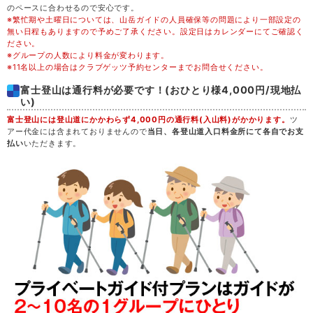
36,800
木
20
満席
円
(35,800円)
のペースに合わせるので安心です。
※繁忙期や土曜日については、山岳ガイドの人員確保等の問題により一部設定の
無い日程もありますので予めご了承ください。設定日はカレンダーにてご確認く
44,300
金
21
満席
円
(43,300円)
ださい。
※グループの人数により料金が変わります。
※11名以上の場合はクラブゲッツ予約センターまでお問合せください。
47,300
土
22
満席
円
(46,300円)
富士登山は通行料が必要です！(おひとり様4,000円/現地払
い)
41,300
日
23
満席
円
(40,300円)
富士登山には登山道にかかわらず4,000円の通行料(入山料)がかかります。
ツ
アー代金には含まれておりませんので
当日、各登山道入口料金所にて各自でお支
払い
いただきます。
36,800
月
24
満席
円
(35,800円)
決定
36,800
火
25
円
(35,800円)
空席
36,800
水
26
満席
円
(35,800円)
決定
40,800
木
27
円
(39,800円)
空席
43,800
金
28
満席
円
(42,800円)