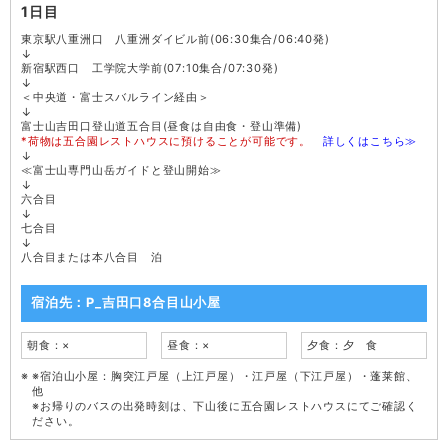
1日目
東京駅八重洲口 八重洲ダイビル前(06:30集合/06:40発)
↓
新宿駅西口 工学院大学前(07:10集合/07:30発)
↓
＜中央道・富士スバルライン経由＞
↓
富士山吉田口登山道五合目(昼食は自由食・登山準備)
*荷物は五合園レストハウスに預けることが可能です。
詳しくはこちら≫
↓
≪富士山専門山岳ガイドと登山開始≫
↓
六合目
↓
七合目
↓
八合目または本八合目 泊
宿泊先：P_吉田口8合目山小屋
朝食：×
昼食：×
夕食：夕 食
※宿泊山小屋：胸突江戸屋（上江戸屋）・江戸屋（下江戸屋）・蓬莱館、
他
※お帰りのバスの出発時刻は、下山後に五合園レストハウスにてご確認く
ださい。