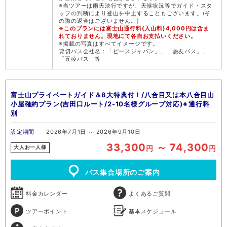
※当ツアーは雨天決行ですが、天候状況等でガイド・スタ
ッフの判断により登山を中止することもございます。(そ
の際の返金はございません。)
※このプランには富士山通行料(入山料)4,000円は含ま
れておりません。現地にて各自お支払いください。
※掲載の写真はすべてイメージです。
貸切バス会社名：「ピースジャパン」、「旅友バス」、
「五稜バス」等
富士山プライベートガイド＆8大特典付！/八合目又は本八合目山
小屋確約プラン(吉田口ルート/2-10名様グループ対応)※通行料
別
設定期間
2026年7月1日 ～ 2026年9月10日
33,300
～ 74,300
円
円
大人お一人様
バス集合場所のご案内
料金カレンダー
よくあるご質問
ツアーポイント
基本スケジュール