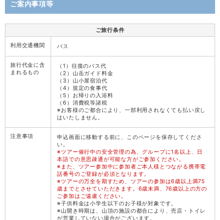
ご案内事項等
ご旅行条件
利用交通機関
バス
旅行代金に含
（1）往復のバス代
まれるもの
（2）山岳ガイド料金
（3）山小屋宿泊代
（4）規定の食事代
（5）お帰りの入浴料
（6）消費税等諸税
※お客様のご都合により、一部利用されなくても払い戻し
はいたしません。
注意事項
申込画面に移動する前に、このページを保存してくださ
い。
※ツアー催行中の安全管理の為、グループに1名以上、日
本語での意思疎通が可能な方がご参加ください。
※また、ツアー参加中に参加者ご本人様とつながる携帯電
話番号のご登録が必須となります。
※ツアーの万全を期すため、ツアーの参加は6歳以上満75
歳までとさせていただきます。6歳未満、76歳以上の方の
ご参加はご遠慮ください。
※子供料金は小学生以下のお子様が対象です。
※山開き時期は、山頂の施設の都合により、売店・トイレ
が営業していない場合がございます。