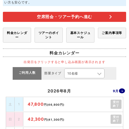
い方も安心です。
空席照会・ツアー予約へ進む
料金カレンダ
ツアーのポイ
基本スケジュ
ご案内事項等
ー
ント
ール
料金カレンダー
出発日をクリックすると申し込み画面が表示されます
ご利用人数
部屋タイプ
2026年8月
9月
受付
47,800
土
1
円
(46,800円)
終了
受付
42,300
日
2
円
(41,300円)
終了