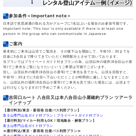
参加条件＜Important note＞
日本語で意思疎通の取れる方がグループに1名以上いる場合のみ参加可能です。
Important note: This tour is only available if there is at least one
person in the group who can communicate in Japanese.
ご案内
基本的にご来光は山頂でご覧頂き、その後下山を開始して、午前10：30までを
目途に5合目まで降りてきていただく時間配分とさせて頂いております。
当プランではプライベートガイド付きプランの為、山頂以外の場所(8合目山小屋
等)でご来光をご覧になりたいというご希望は可能でございます。
但し、山頂以外の場所(8合目山小屋等)でご来光を見てから、山頂を目指すと、
午前10：30までに5合目へ下山いただくことが時間的に厳しくなりますことか
ら、山頂以外の場所(8合目山小屋等)でご来光を見て頂いた場合には、山頂まで
は行けなくなりますので予めご了承ください。
吉田口ルート 八合目又は本八合目山小屋確約プラン ツアーラ
インナップ
【通行料別/東京・新宿発 往復バス利用プラン】
富士山専門山岳ガイド付プラン
｜
プライベートガイド付プラン
【通行料別/マイカー利用もOK！現地集合・解散プラン】
富士山専門山岳ガイド付プラン
≪通行料込/東京・新宿発 往復バス利用プラン≫
富士山専門山岳ガイド付プラン
｜
プライベートガイド付プラン