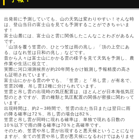
出発前に予測していても、山の天気は変わりやすい！そんな時
は、登山当日の富士山を見ても予測することができちゃいま
す！
富士山麓には、富士山と雲に関係したこんなことわざがあるん
です。
「山頂を覆う笠雲の、ひとつ笠は雨の兆し」「頂の上空にあ
る、はなれ笠は日和の兆し」などです。
昔から人々は富士山にかかる雲の様子を見て天気を予測し、農
作業や生活に役立て、
実際に河口湖測候所が約20年間をかけ観測し予報精度の高さ
も証明されています。
富士山にかかる雲の中でも、「笠雲」と「吊し雲」が有名で、
笠雲20種、吊し雲12種に分けられています。
笠雲と吊し雲の出現時の気圧配置は、ほとんどが日本海低気圧
型のときですが、雲の種類と気圧配置の関係が密接に関わって
います。
出現時間は、約2～3時間で、笠雲の出た当日または翌日に雨
の降る確率は72％、吊し雲の場合は82％、
笠雲と吊し雲が同時に現れる確率は、単独で現れる日数の
10％以下で雨の降る確率は70％と高確率です。
そのため、笠雲や吊し雲が出現すると悪天候ということになり
ますが、全ての笠雲や吊し雲が悪天候になるわけではありませ