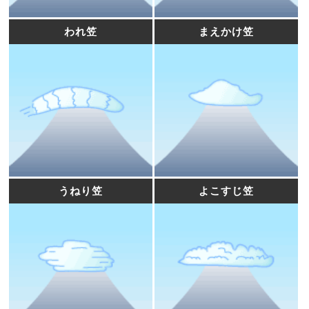
われ笠
まえかけ笠
うねり笠
よこすじ笠