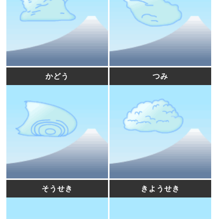
かどう
つみ
そうせき
きようせき