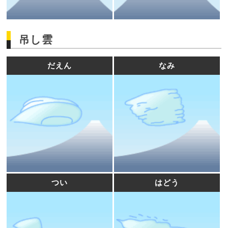
吊し雲
だえん
なみ
つい
はどう