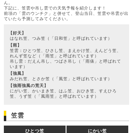
ん。
下記に、笠雲や吊し雲での天気予報を紹介します！
前項の「雲のウンチク」と併せて、登山当日、笠雲や吊雲が出
ていたら予測してみてください。
【好天】
はなれ笠、つみ笠（「日和笠」と呼ばれています）
【雨】
笠雲：ひとつ笠、ひさし笠、まえかけ笠、えんどう笠、
れんず笠など（「雨笠」と呼ばれています）
吊し雲：だえん吊し、つばさ吊し（「雨俵」と呼ばれて
います）
【強風】
みだれ笠、とさか笠（「風笠」と呼ばれています）
【強雨強風の荒天】
にがい笠、かいまき笠、はふ笠、おひき笠、すえひろ
笠、うず笠（「風雨笠」と呼ばれています）
笠雲
ひとつ笠
にかい笠