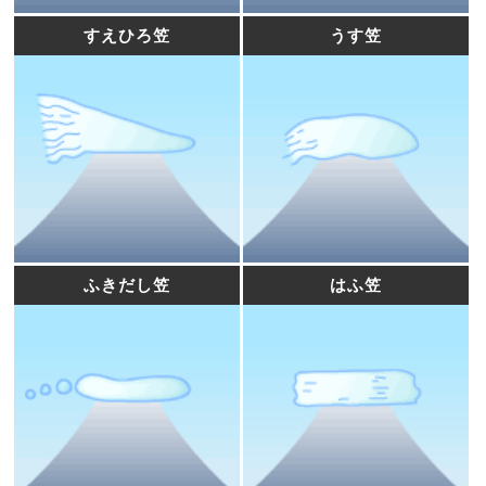
すえひろ笠
うす笠
ふきだし笠
はふ笠