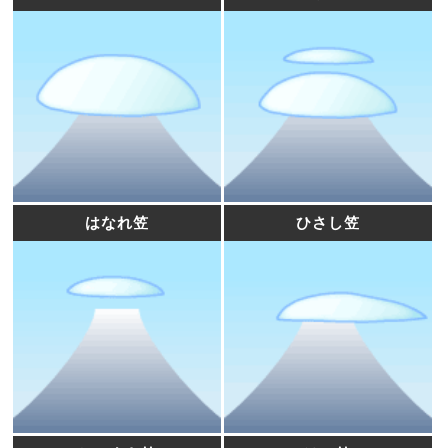
はなれ笠
ひさし笠