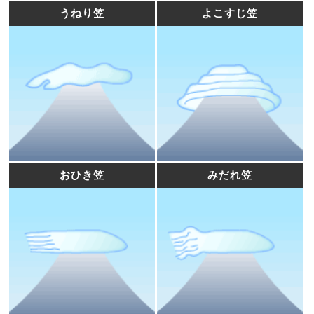
うねり笠
よこすじ笠
おひき笠
みだれ笠