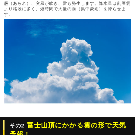
霰（あられ）、突風が吹き、雷も発生します。降水量は乱層雲
より格段に多く、短時間で大量の雨（集中豪雨）を降らせま
す。
富士山頂にかかる雲の形で天気
その2
予報！