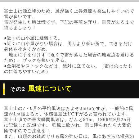
富士山は独立峰のため、風が強く上昇気流も発生しやすいので
雷が多いです。
雷が発生した時は慌てず、下記の事項を守り、雷雲が去るまで
待ちましょう！
●近くの山小屋に避難する。
●近くに山小屋がない場合は、周りより低い所で、できるだけ
身体を小さくかがめ、
地面に手を付けず（近くで雷が落ちた場合の地電流を避ける
ため）、ザックを敷いて座る。
●金剛杖やストックなどは、絶対に立てない。（雷は尖ったも
のに落ちやすいため）
風速について
その2
富士山の7・8月の平均風速はおよそ8ｍ/Sですが、一般的に風
速が1ｍ強まると、体感温度は1℃下がると言われています。
富士山頂での最大瞬間風速は、なんと91m。1966年9月25日
に記録した記録です。 強風に吹かれ、雨に降られたら大変危
険ですのでご注意を！
また、山頂のお鉢めぐりも風の強い日は、風にあおられ滑落の