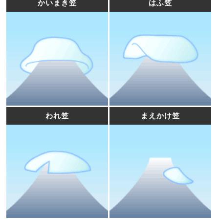
かいまき笠
はふ笠
われ笠
まえかけ笠