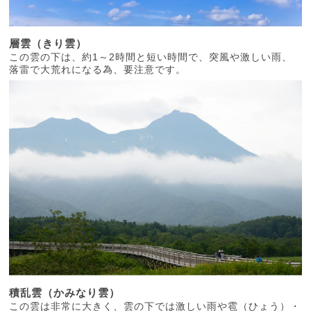
層雲（きり雲）
この雲の下は、約1～2時間と短い時間で、突風や激しい雨、
落雷で大荒れになる為、要注意です。
積乱雲（かみなり雲）
この雲は非常に大きく、雲の下では激しい雨や雹（ひょう）・