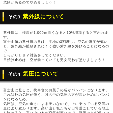
危険があるのでやめましょう！
紫外線について
その3
紫外線は、標高が1,000ｍ高くなると10%増加すると言われま
す。
富士山頂の紫外線の量は、平地の3割増し。空気の密度が薄い
と、紫外線が拡散されにくく強い紫外線を浴びることになるの
で、
しっかりとＵＶ対策をしてください。
日焼け止めは、空が曇っていても男女問わず塗りましょう！
気圧について
その4
富士山に登ると、携帯食のお菓子の袋がパンパンになります。
これは外の気圧が低く、袋の中の気圧の方が高いためにパンパ
ンになるため。
気圧は、空気の重さによる圧力なので、上に乗っている空気の
量により変わります。高い山と私たちが日常過ごしている地上
を比べると、高い山の方が空気が薄いので、気圧の方が低いの