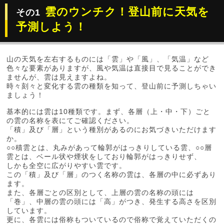
雲のウンチク！登山前に天気を
その1
予測しよう！
山の天気を左右するものには「雲」や「風」、「気温」など
色々な要素がありますが、風や気温は直接目で見ることができ
ませんが、雲は見えますよね。
時々刻々と変化する雲の種類を知って、登山前に予測しちゃい
ましょう！
基本的には雲は10種類です。まず、各層（上・中・下）ごと
の雲の名称を表にてご確認ください。
「積」及び「層」という種別があるのにお気づきいただけます
か。
○○積雲とは、丸みがあって輪郭がはっきりしている雲、○○層
雲とは、ベール状や煙状をしており輪郭がはっきりせず、
しかも全空に広がりやすい雲です。
この「積」及び「層」のつく名称の雲は、各層の中に必ずあり
ます。
また、各層ごとの区別として、上層の雲の名称の頭には
「巻」、中層の雲の頭には「高」がつき、発生する高さを区別
しています。
更に、各雲には俗称もついているので俗称で覚えていただくの