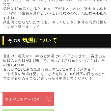
です。
気圧は10ｍ高くなると1ｈｐａ下がるといわれ、富士山は地上
より約40%空気が薄いということになるので、高山病も心配で
すよね。
高山病にならないためにも、ゆっくり歩き、身体を高所に慣ら
しながら登りましょう！
気温について
その5
登山中、標高が100ｍると気温は0.6℃下がります。 富士山吉
田口の五合目が2,305ｍで、頂上が3,776ｍということは、そ
の差1,471ｍ。
五合目で15℃ある気温も頂上では6℃まで冷え込みます。
ご来光前の気温は更にぐっと冷え込み、0℃以下の日もあるの
で防寒着やカイロなどをしっかり準備してください！
富士登山ツアーTOP