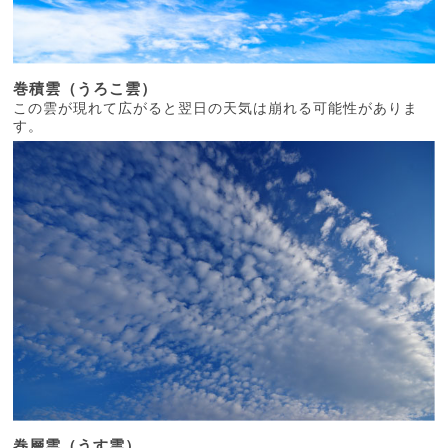
巻積雲（うろこ雲）
この雲が現れて広がると翌日の天気は崩れる可能性がありま
す。
巻層雲（うす雲）