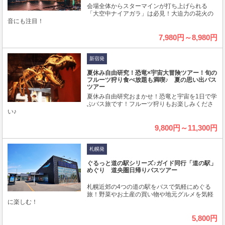
会場全体からスターマインが打ち上げられる
「大空中ナイアガラ」は必見！大迫力の花火の
音にも注目！
7,980円～8,980円
新宿発
夏休み自由研究！恐竜×宇宙大冒険ツアー！旬の
フルーツ狩り食べ放題も満喫♪ 夏の思い出バス
ツアー
夏休み自由研究おまかせ！恐竜と宇宙を1日で学
ぶバス旅です！フルーツ狩りもお楽しみくださ
い♪
9,800円～11,300円
札幌発
ぐるっと道の駅シリーズ♪ガイド同行「道の駅」
めぐり 道央圏日帰りバスツアー
札幌近郊の4つの道の駅をバスで気軽にめぐる
旅！野菜やお土産の買い物や地元グルメを気軽
に楽しむ！
5,800円