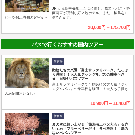
JR 鹿児島中央駅正面に位置し、鉄道・バス・路
面電車が便利な好立地ホテル。また、桜島をロ
ビーや錦江湾側の客室から一望できます。
28,000円～175,700円
バスで行くおすすめ国内ツアー
新宿発
動物たちの楽園「富士サファリパーク」たっぷ
り満喫！！大人気ジャングルバスの乗車付き
★ 日帰りバスツアー
富士サファリパークで予約必須の大人気「ジャ
ングルバス」の乗車枠を確保！！大人も子供も
大満足間違いなし♪
10,980円～11,480円
新宿発
夏の空に舞い上がる「熱海海上花火大会」＆赤
い宝石「ブルーベリー狩り」食べ放題！！夏の
思い出バスツアー