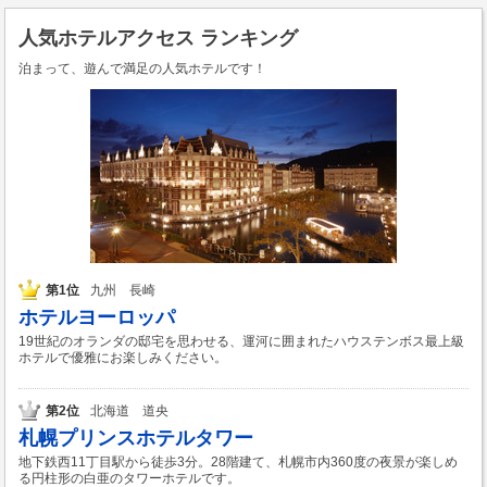
人気ホテルアクセス ランキング
泊まって、遊んで満足の人気ホテルです！
第1位
九州 長崎
ホテルヨーロッパ
19世紀のオランダの邸宅を思わせる、運河に囲まれたハウステンボス最上級
ホテルで優雅にお楽しみください。
第2位
北海道 道央
札幌プリンスホテルタワー
地下鉄西11丁目駅から徒歩3分。28階建て、札幌市内360度の夜景が楽しめ
る円柱形の白亜のタワーホテルです。