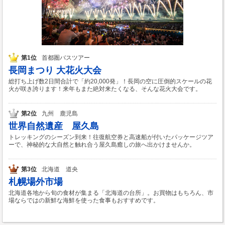
第1位
首都圏バスツアー
長岡まつり 大花火大会
総打ち上げ数2日間合計で「約20,000発」！長岡の空に圧倒的スケールの花
火が咲き誇ります！来年もまた絶対来たくなる、そんな花火大会です。
第2位
九州 鹿児島
世界自然遺産 屋久島
トレッキングのシーズン到来！往復航空券と高速船が付いたパッケージツア
ーで、神秘的な大自然と触れ合う屋久島癒しの旅へ出かけませんか。
第3位
北海道 道央
札幌場外市場
北海道各地から旬の食材が集まる「北海道の台所」。お買物はもちろん、市
場ならではの新鮮な海鮮を使った食事もおすすめです。