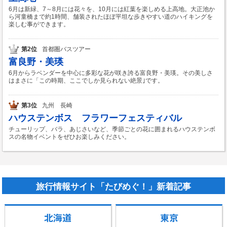
6月は新緑、7～8月には花々を、10月には紅葉を楽しめる上高地。大正池か
ら河童橋まで約1時間、舗装されたほぼ平坦な歩きやすい道のハイキングを
楽しむ事ができます。
第2位
首都圏バスツアー
富良野・美瑛
6月からラベンダーを中心に多彩な花が咲き誇る富良野・美瑛。その美しさ
はまさに「この時期、ここでしか見られない絶景｣です。
第3位
九州 長崎
ハウステンボス フラワーフェスティバル
チューリップ、バラ、あじさいなど、季節ごとの花に囲まれるハウステンボ
スの名物イベントをぜひお楽しみください。
旅行情報サイト「たびめぐ！」新着記事