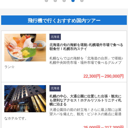
飛行機で行くおすすめ国内ツアー
北海道
北海道の旬の海鮮を堪能♪札幌場外市場で食べる
朝食付！札幌市内ステイ
札幌ならではの海鮮を「北海道の台所」で堪能♪
札幌中央卸売市場・場外市場で食べるグルメプ
ラン☆
22,300円～290,000円
北海道
札幌の中心、大通公園に位置した出張・観光に
も便利なアクセス！ホテルリソルトリニティ札
幌に泊まる
大通公園目の前の好立地！さらに最上階には展
望スパを備えた、観光・ビジネスの拠点に最適
なホテルです。
25,000円～217,200円