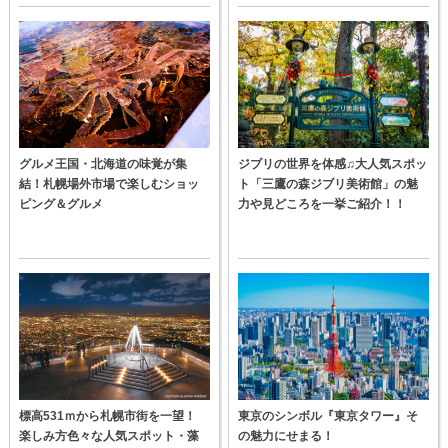
グルメ王国・北海道の味覚が集
ジブリの世界を体感♫大人気スポッ
結！札幌場外市場で楽しむショッ
ト「三鷹の森ジブリ美術館」の魅
ピング＆グルメ
力や見どころを一挙ご紹介！！
標高531ｍから札幌市街を一望！
東京のシンボル『東京タワー』そ
楽しみ方色々な人気スポット・藻
の魅力にせまる！