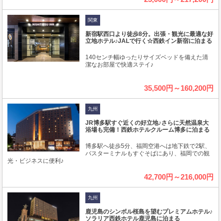
関東
新宿駅西口より徒歩8分。出張・観光に最適な好
立地ホテル♪JALで行く☆西鉄イン新宿に泊まる
140センチ幅ゆったりサイズベッドを備えた清
潔なお部屋で快適ステイ♪
35,500円～160,200円
九州
JR博多駅すぐ近くの好立地♪さらに天然温泉大
浴場も完備！西鉄ホテルクルーム博多に泊まる
博多駅へ徒歩5分、福岡空港へは地下鉄で2駅、
バスターミナルもすぐそばにあり、福岡での観
光・ビジネスに便利♪
42,700円～216,000円
九州
鹿児島のシンボル桜島を望むプレミアムホテル♪
ソラリア西鉄ホテル鹿児島に泊まる