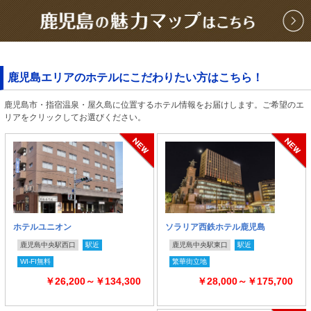
鹿児島エリアのホテルにこだわりたい方はこちら！
鹿児島市・指宿温泉・屋久島に位置するホテル情報をお届けします。ご希望のエ
リアをクリックしてお選びください。
ホテルユニオン
ソラリア西鉄ホテル鹿児島
鹿児島中央駅西口
駅近
鹿児島中央駅東口
駅近
WI-FI無料
繁華街立地
￥26,200～￥134,300
￥28,000～￥175,700