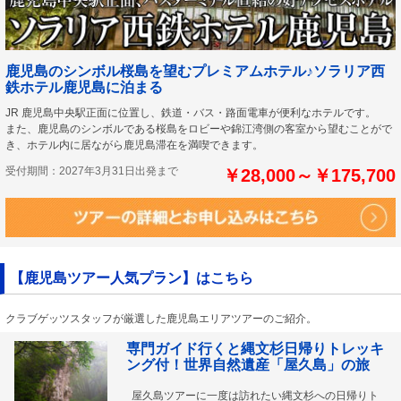
鹿児島のシンボル桜島を望むプレミアムホテル♪ソラリア西
鉄ホテル鹿児島に泊まる
JR 鹿児島中央駅正面に位置し、鉄道・バス・路面電車が便利なホテルです。
また、鹿児島のシンボルである桜島をロビーや錦江湾側の客室から望むことがで
き、ホテル内に居ながら鹿児島滞在を満喫できます。
受付期間：2027年3月31日出発まで
￥28,000～￥175,700
【鹿児島ツアー人気プラン】はこちら
クラブゲッツスタッフが厳選した鹿児島エリアツアーのご紹介。
専門ガイド行くと縄文杉日帰りトレッキ
ング付！世界自然遺産「屋久島」の旅
屋久島ツアーに一度は訪れたい縄文杉への日帰りト