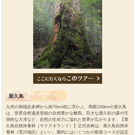
屋久島
九州の南端佐多岬から南70km程に浮かぶ、周囲130kmの屋久島
は、世界自然遺産登録の自然豊かな離島。巨大な屋久杉の森や圧
倒的な大滝など、自然の生命力に溢れた世界が広がります。【屋
久島自然休養林（ヤクスギランド）】正式名称は、屋久島自然休
養林（荒川地区）といい、園内にはいくつかの散策コースが設定