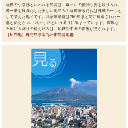
薩摩の小京都といわれる知覧は、母ヶ岳の優雅な姿を取り入れ、
麓一帯を庭園化した美しい町並み！薩摩藩政時代は外城の一つと
して栄えた地区です。武家屋敷群は250年ほど前に建造された一
部と伝えら れ、武士小路という通りに集まっています。重厚な
石垣に大刈りの植え込みは、琉球や中国の影響が見られます。
［所在地］鹿児島県南九州市知覧町郡