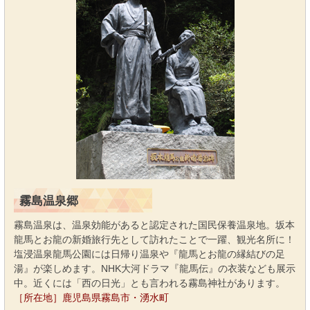
霧島温泉郷
霧島温泉は、温泉効能があると認定された国民保養温泉地。坂本
龍馬とお龍の新婚旅行先として訪れたことで一躍、観光名所に！
塩浸温泉龍馬公園には日帰り温泉や『龍馬とお龍の縁結びの足
湯』が楽しめます。NHK大河ドラマ『龍馬伝』の衣装なども展示
中。近くには「西の日光」とも言われる霧島神社があります。
［所在地］鹿児島県霧島市・湧水町