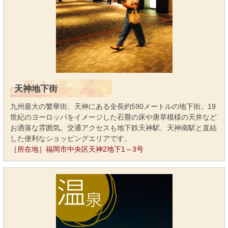
天神地下街
九州最大の繁華街、天神にある全長約590メートルの地下街。19
世紀のヨーロッパをイメージした石畳の床や唐草模様の天井など
お洒落な雰囲気。交通アクセスも地下鉄天神駅、天神南駅と直結
した便利なショッピングエリアです。
［所在地］福岡市中央区天神2地下1～3号