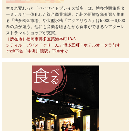
生まれ変わった「ベイサイドプレイス博多」は、博多埠頭旅客タ
ーミナルと一体化した複合商業施設。九州の新鮮な魚介類が集ま
る「博多松金市場」や大型水槽「アクアリウム」は5,000～6,000
匹の魚が遊泳。他にも音楽を聴きながら食事ができるシアターレ
ストランやショップが充実。
［所在地］福岡市博多区築港本町13-6
シティループバス「ぐりーん」博多五町・ホテルオークラ前す
ぐ/地下鉄「中洲川端駅」下車すぐ