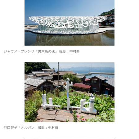
ジャウメ・プレンサ「男木島の魂」 撮影：中村脩
谷口智子「オルガン」撮影：中村脩