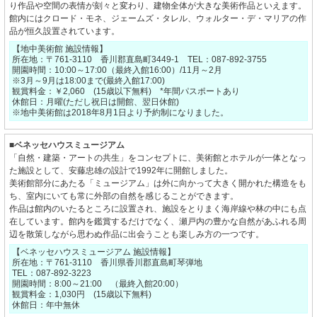
り作品や空間の表情が刻々と変わり、建物全体が大きな美術作品といえます。
館内にはクロード・モネ、ジェームズ・タレル、ウォルター・デ・マリアの作
品が恒久設置されています。
【地中美術館 施設情報】
所在地：〒761-3110 香川郡直島町3449-1 TEL：087-892-3755
開園時間：10:00～17:00（最終入館16:00）/11月～2月
※3月～9月は18:00まで(最終入館17:00)
観賞料金：￥2,060 (15歳以下無料) *年間パスポートあり
休館日：月曜(ただし祝日は開館、翌日休館)
※地中美術館は2018年8月1日より予約制になりました。
■ベネッセハウスミュージアム
「自然・建築・アートの共生」をコンセプトに、美術館とホテルが一体となっ
た施設として、安藤忠雄の設計で1992年に開館しました。
美術館部分にあたる「ミュージアム」は外に向かって大きく開かれた構造をも
ち、室内にいても常に外部の自然を感じることができます。
作品は館内のいたるところに設置され、施設をとりまく海岸線や林の中にも点
在しています。館内を鑑賞するだけでなく、瀬戸内の豊かな自然があふれる周
辺を散策しながら思わぬ作品に出会うことも楽しみ方の一つです。
【ベネッセハウスミュージアム 施設情報】
所在地：〒761-3110 香川県香川郡直島町琴弾地
TEL：087-892-3223
開園時間：8:00～21:00 （最終入館20:00）
観賞料金：1,030円 (15歳以下無料)
休館日：年中無休