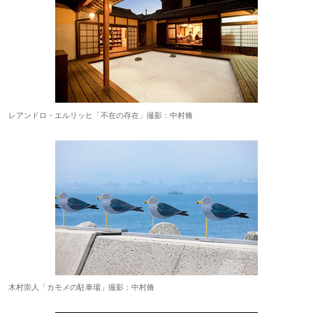
レアンドロ・エルリッヒ「不在の存在」撮影：中村脩
木村崇人「カモメの駐車場」撮影：中村脩