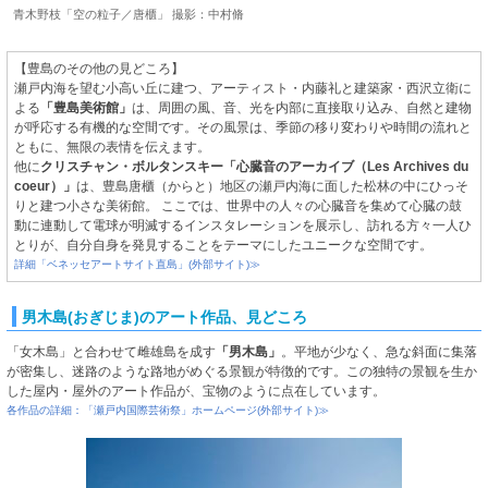
青木野枝「空の粒子／唐櫃」 撮影：中村脩
【豊島のその他の見どころ】
瀬戸内海を望む小高い丘に建つ、アーティスト・内藤礼と建築家・西沢立衛に
よる
「豊島美術館」
は、周囲の風、音、光を内部に直接取り込み、自然と建物
が呼応する有機的な空間です。その風景は、季節の移り変わりや時間の流れと
ともに、無限の表情を伝えます。
他に
クリスチャン・ボルタンスキー「心臓音のアーカイブ（Les Archives du
coeur）」
は、豊島唐櫃（からと）地区の瀬戸内海に面した松林の中にひっそ
りと建つ小さな美術館。 ここでは、世界中の人々の心臓音を集めて心臓の鼓
動に連動して電球が明滅するインスタレーションを展示し、訪れる方々一人ひ
とりが、自分自身を発見することをテーマにしたユニークな空間です。
詳細「ベネッセアートサイト直島」(外部サイト)≫
男木島(おぎじま)のアート作品、見どころ
「女木島」と合わせて雌雄島を成す
「男木島」
。平地が少なく、急な斜面に集落
が密集し、迷路のような路地がめぐる景観が特徴的です。この独特の景観を生か
した屋内・屋外のアート作品が、宝物のように点在しています。
各作品の詳細：「瀬戸内国際芸術祭」ホームページ(外部サイト)≫