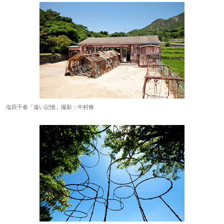
塩田千春「遠い記憶」撮影：中村脩