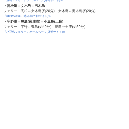
「豊島フェリー」ホームページ(外部サイト)≫
・高松港⇔女木島⇔男木島
フェリー：高松⇔女木島(約20分) 女木島⇔男木島(約20分)
「雌雄島海運」時刻表(外部サイト)≫
・宇野港⇔豊島(家浦港)⇔小豆島(土庄)
フェリー：宇野⇔豊島(約40分) 豊島⇒土庄(約50分)
「小豆島フェリー」ホームページ(外部サイト)≫