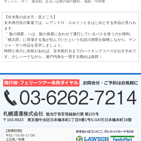
サンジャ・サソ「鬼合戦、あるいは裸の桃の勝利」 撮影：中村脩
【女木島の歩き方・見どころ】
女木港付近の集落では、レアンドロ・エルリッヒをはじめとする作品が見られ
ます。
「 鬼の洞窟」へは、船の発着に合わせて運行しているバスを使うのが便利。
「桃太郎」に登場する鬼が住んでいたという伝説の洞窟を探検しながら、サン
ジャ・サソ作品を見学しましょう。
時間と体力に余裕があれば、女木島灯台までのハイキングコースがおすすめで
す。少しハードながら、瀬戸内海を一望する眺めは抜群！
札幌通運株式会社
観光庁長官登録旅行業 第225号
〒103-0023 東京都中央区日本橋本町1丁目9番1号S-GATE日本橋本町10階