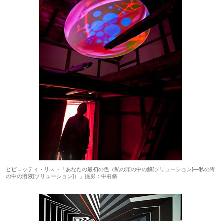
ピピロッティ・リスト「あなたの最初の色（私の頭の中の解[ソリューション]―私の胃
の中の溶液[ソリューション]）」撮影：中村脩