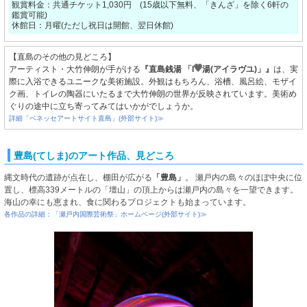
観賞料金：共通チケット1,030円 (15歳以下無料、「きんざ」を除く6軒の
鑑賞可能)
休館日：月曜(ただし祝日は開館、翌日休館)
【直島のその他の見どころ】
アーティスト・大竹伸朗が手がける
『直島銭湯 「I
湯(アイラヴユ)」』
は、実
際に入浴できるユニークな美術施設。外観はもちろん、浴槽、風呂絵、モザイ
ク画、トイレの陶器にいたるまで大竹伸朗の世界が反映されています。美術め
ぐりの途中に立ち寄ってみてはいかがでしょうか。
詳細「ベネッセアートサイト直島」(外部サイト)≫
豊島(てしま)のアート作品、見どころ
縄文時代の遺跡が点在し、棚田が広がる
「豊島」
。 瀬戸内の島々のほぼ中央に位
置し、標高339メートルの「壇山」の頂上からは瀬戸内の島々を一望できます。
海山の幸にも恵まれ、食に関わるプロジェクトも始まっています。
各作品の詳細：「瀬戸内国際芸術祭」ホームページ(外部サイト)≫