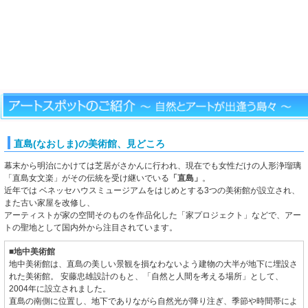
直島(なおしま)の美術館、見どころ
幕末から明治にかけては芝居がさかんに行われ、現在でも女性だけの人形浄瑠璃
「直島女文楽」がその伝統を受け継いでいる
「直島」
。
近年では ベネッセハウスミュージアムをはじめとする3つの美術館が設立され、
また古い家屋を改修し、
アーティストが家の空間そのものを作品化した「家プロジェクト」などで、アー
トの聖地として国内外から注目されています。
■地中美術館
地中美術館は、直島の美しい景観を損なわないよう建物の大半が地下に埋設さ
れた美術館。 安藤忠雄設計のもと、「自然と人間を考える場所」として、
2004年に設立されました。
直島の南側に位置し、地下でありながら自然光が降り注ぎ、季節や時間帯によ