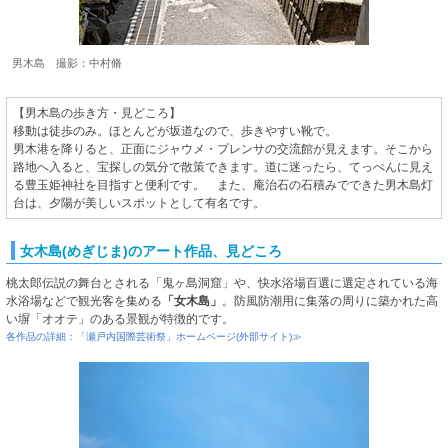
男木島 撮影：中村脩
【男木島の歩き方・見どころ】
移動は徒歩のみ。ほとんどが坂道なので、歩きやすい靴で。
男木港を降りると、正面にジャウメ・プレンサの交流館が見えます。そこから
路地へ入ると、宝探しの気分で散策できます。道に迷ったら、てっぺんに見え
る豊玉姫神社を目指すと便利です。 また、庵治石の石積みでできた男木島灯
台は、夕陽が美しいスポットとして有名です。
女木島(めぎじま)のアート作品、見どころ
桃太郎伝説の舞台とされる「鬼ヶ島洞窟」や、快水浴場百選に選定されている海
水浴場などで観光客を集める
「女木島」
。防風防潮用に集落の周りに築かれた高
い塀「オオテ」のある景観が特徴的です。
各作品の詳細：「瀬戸内国際芸術祭」ホームページ(外部サイト)≫