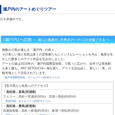
瀬戸内のアートめぐりツアー
只今準備中です。
無数の小島が連なる「瀬戸内」の島々。
その美しい海と自然は多くの芸術家たちにインスピレーションを与え、風景を生
かした数多くのアート作品を生み出しました。
アートの波は2010年の「瀬戸内国際芸術祭」で島々に広がり、近年では美術館
も多く建ち、ART SETOUCHI―海を渡り、アートを訪ね歩く、新しい「美」の
観光地として注目されています。
「瀬戸内国際芸術祭」ホームページ(外部サイト)≫
【香川県から各島へのアクセス】
・高松港⇔直島(宮浦港)
フェリー：高松⇒宮浦(約50分) 宮浦⇒高松(約60分)
「四国汽船」ホームページ(外部サイト)≫
・高松港⇔豊島(家浦港)
高速旅客船：高松⇒家浦(約35分) 家浦⇒高松(約35分)