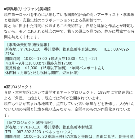
■李禹煥(リ ウファン)美術館
現在ヨーロッパを中心に活動している国際的評価の高いアーティスト・李禹煥
と建築家・安藤忠雄のコラボレーションによる美術館です。
海と山に囲まれた谷間に位置するこの美術館は、自然と建物と作品とが呼応し
ながら、モノにあふれる社会の中で、我々の原点を見つめ、静かに思索する時
間を与えてくれます。
【李禹煥美術館 施設情報】
所在地：〒761-3110 香川県香川郡直島町字倉浦1390 TEL：087-892-
3754
開園時間：10:00～17:00（最終入館16:30）/11月～2月
※3月～9月は18:00まで(最終入館17:30)
観賞料金：￥1,030 (15歳以下無料) *年間パスポートあり
休館日：月曜(ただし祝日は開館、翌日休館)
■家プロジェクト
直島・本村地区において展開するアートプロジェクト。 1998年に宮島達男に
よる「角屋」に始まり、現在では7軒が公開されています。
現在も生活が営まれる地域で、点在していた古い家屋などを改修し、人が住ん
でいた頃の時間と記憶を織り込みながら、空間そのものが作品化されていま
す。
【家プロジェクト 施設情報】
所在地：〒761-3110 香川県香川郡直島町本村地区
TEL： 087-892-3223（ベネッセハウス）
開園時間：10:00～16:30 ※護王神社の本殿と拝殿は、自由に見学、参拝可能