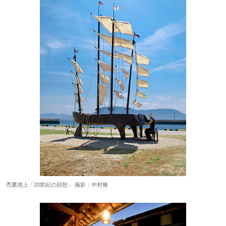
禿鷹墳上「20世紀の回想」 撮影：中村脩