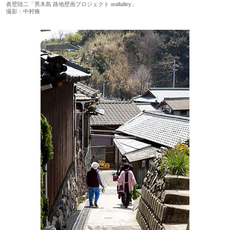
眞壁陸二「男木島 路地壁画プロジェクト wallalley」
撮影：中村脩