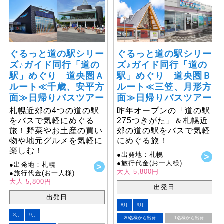
ぐるっと道の駅シリー
ぐるっと道の駅シリー
ズ♪ガイド同行「道の
ズ♪ガイド同行「道の
駅」めぐり 道央圏Ａ
駅」めぐり 道央圏Ｂ
ルート≪千歳、安平方
ルート≪三笠、月形方
面≫日帰りバスツアー
面≫日帰りバスツアー
札幌近郊の4つの道の駅
昨年オープンの「道の駅
をバスで気軽にめぐる
275つきがた」＆札幌近
旅！野菜やお土産の買い
郊の道の駅をバスで気軽
物や地元グルメを気軽に
にめぐる旅！
楽しむ！
●出発地：札幌
●旅行代金(お一人様)
●出発地：札幌
大人 5,800円
●旅行代金(お一人様)
大人 5,800円
出発日
出発日
8月
9月
8月
9月
20名様から出発
1名様から出発