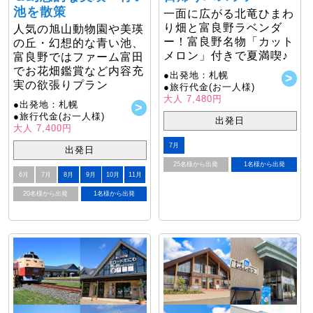
池を散策
一面に広がる北竜ひまわ
り畑と富良野ラベンダ
人気の旭山動物園や美瑛
ー！富良野名物「カット
の丘・幻想的な青い池、
メロン」付きで夏満喫♪
富良野ではファーム富田
でお花畑鑑賞など内容充
●出発地：札幌
実の欲張りプラン
●旅行代金(お一人様)
大人 7,480円
●出発地：札幌
●旅行代金(お一人様)
出発日
大人 7,400円
7月
出発日
25名様から出発
1名様から出発
6月
7月
8月
9月
10月
11月
20名様から出発
1名様から出発