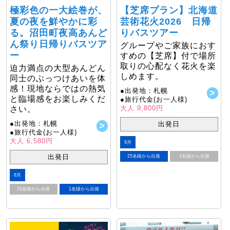
極彩色の一大絵巻が、
【芝席プラン】北海道
夏の夜を鮮やかに彩
芸術花火2026 日帰
る。沼田町夜高あんど
りバスツアー
ん祭り日帰りバスツア
グループやご家族におす
ー
すめの【芝席】付で場所
取りの心配なく花火を楽
迫力満点の大型あんどん
しめます。
同士のぶっつけあいを体
感！現地ならではの熱気
●出発地：札幌
と臨場感をお楽しみくだ
●旅行代金(お一人様)
大人 9,800円
さい。
●出発地：札幌
出発日
●旅行代金(お一人様)
大人 6,580円
9月
出発日
25名様から出発
1名様から出発
8月
25名様から出発
1名様から出発