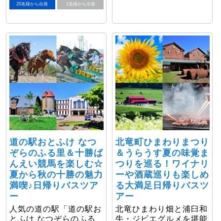
20名様から出発
1名様から出発
道の駅おとふけ なつ
北竜町ひまわりまつり
ぞらのふる里＆十勝ば
＆うらうす夏の味覚ま
んえい競馬を楽しむ☆
つりを巡る！ワイナリ
夏から秋の十勝の魅力
ーや酒蔵巡りも楽しめ
満喫♪日帰りバスツア
る大満足日帰りバスツ
ー
アー
人気の道の駅「道の駅お
北竜ひまわり畑と浦臼和
とふけ なつぞらのふる
牛・ジビエグルメを堪能