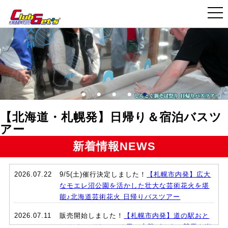
【北海道・札幌発】日帰り＆宿泊バスツ
アー
新着情報
NEWS
2026.07.22
9/5(土)催行決定しました！
【札幌市内発】広大
なモエレ沼公園を活かした壮大な芸術花火を堪
能♪北海道芸術花火 日帰りバスツアー
2026.07.11
販売開始しました！
【札幌市内発】道の駅おと
ふけ なつぞらのふる里＆十勝ばんえい競馬を楽