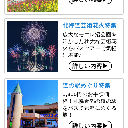
園と幻想的な雰囲気を楽しむ美瑛・青い池＆富
良野お花畑鑑賞する内容盛り沢山のバスツア
ー！
北海道芸術花火特集
2026.06.11
販売開始しました！
【札幌市内発】第40回北竜
広大なモエレ沼公園を
町ひまわりまつり＆富良野・美瑛人気スポット
を巡る夏のバスツアー
活かした壮大な芸術花
火をバスツアーで気軽
2026.06.11
販売開始しました！
【札幌市内発】第40回北竜
に堪能♪
町ひまわりまつり＆第15回うらうす夏の味覚ま
つり 日帰りバスツアー！
詳しい内容
2026.06.11
販売開始しました！
【札幌市内発】極彩色の一
大絵巻が、夏の夜を鮮やかに彩る。令和8年沼田
道の駅めぐり特集
町夜高あんどん祭り 日帰りバスツアー
5,800円のお手頃価
2026.06.05
販売開始しました！
【札幌市内発】食いしん坊
格！札幌近郊の道の駅
集まれ！おしゃまんべ毛がにまつりとホタテ食
をバスで気軽にめぐる
べ放題！小樽ビール試飲付き 初夏の満腹日帰
旅！
りバスツアー
詳しい内容