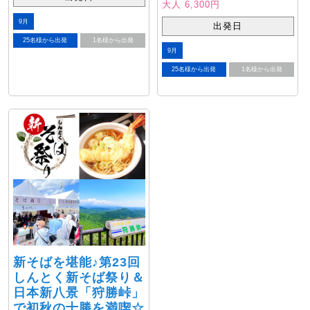
大人 6,300円
9月
出発日
25名様から出発
1名様から出発
9月
25名様から出発
1名様から出発
新そばを堪能♪第23回
しんとく新そば祭り＆
日本新八景「狩勝峠」
で初秋の十勝を満喫☆