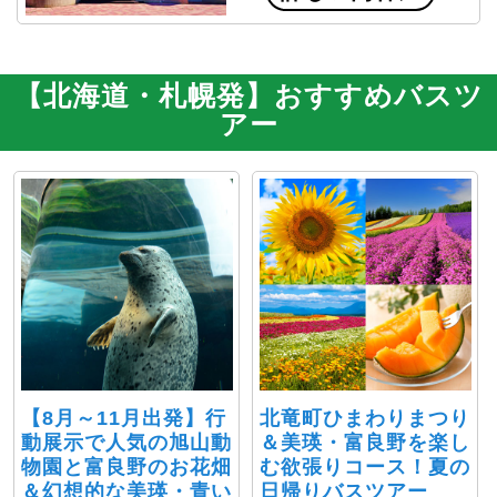
【北海道・札幌発】おすすめバスツ
アー
【8月～11月出発】行
北竜町ひまわりまつり
動展示で人気の旭山動
＆美瑛・富良野を楽し
物園と富良野のお花畑
む欲張りコース！夏の
＆幻想的な美瑛・青い
日帰りバスツアー