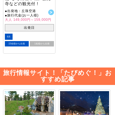
寺などの観光付！
●出発地：丘珠空港
●旅行代金(お一人様)
大人 149,000円～159,000円
出発日
8月
15名様から出発
1名様から出発
旅行情報サイト！「たびめぐ！」お
すすめ記事