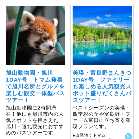
旭山動物園・旭川
美瑛・富良野まんきつ
1DAY号 トマム発着
1DAY号 ファミリー
で旭川名所とグルメを
も楽しめる人気観光ス
楽しむ観交一体型バス
ポット盛りだくさんバ
ツアー！
スツアー！
旭山動物園に2時間滞
ベストシーズンの美瑛・
在！他にも旭川市内の人
四季彩の丘や富良野・フ
気スポットを押さえた、
ァーム富田に立ち寄る満
旭川・道北観光におすす
喫プランです。
めのバスツアーです。
●出発地：トマム