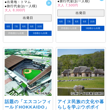
●旅行代金(お一人様)
●出発地：トマム
大人 7,500円
●旅行代金(お一人様)
大人 8,000円
出発日
出発日
6月
7月
8月
9月
10月
6月
7月
8月
9月
10月
20名様から出発
1名様から出発
20名様から出発
1名様から出発
話題の「エスコンフィ
アイヌ民族の文化や暮
ールドHOKKAIDO」
らしを学ぶウポポイ