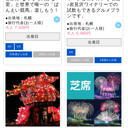
里」と世界で唯一の「ば
♪岩見沢ワイナリーでの
んえい競馬」楽しもう！
試飲もできるグルメプラ
ンです。
●出発地：札幌
●旅行代金(お一人様)
●出発地：札幌
大人 7,500円
●旅行代金(お一人様)
大人 6,480円
出発日
出発日
8月
9月
8月
20名様から出発
1名様から出発
25名様から出発
1名様から出発