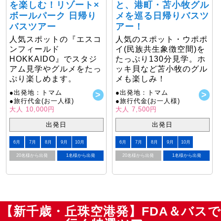
を楽しむ！リゾート×
と、港町・苫小牧グル
ボールパーク 日帰り
メを巡る日帰りバスツ
バスツアー
アー！
人気スポットの『エスコ
人気のスポット・ウポポ
ンフィールド
イ(民族共生象徴空間)を
HOKKAIDO』でスタジ
たっぷり130分見学。ホ
アム見学やグルメをたっ
ッキ貝など苫小牧のグル
ぷり楽しめます。
メも楽しみ！
●出発地：トマム
●出発地：トマム
●旅行代金(お一人様)
●旅行代金(お一人様)
大人 10,000円
大人 7,500円
出発日
出発日
6月
7月
8月
9月
10月
6月
7月
8月
9月
10月
20名様から出発
1名様から出発
20名様から出発
1名様から出発
【新千歳・丘珠空港発】FDA＆バスで