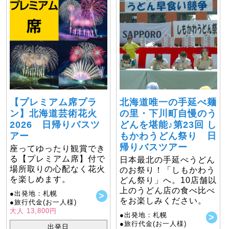
【プレミアム席プラ
北海道唯一の手延べ麺
ン】北海道芸術花火
の里・下川町自慢のう
2026 日帰りバスツ
どんを堪能♪第23回 し
アー
もかわうどん祭り 日
帰りバスツアー
座ってゆったり観賞でき
る【プレミアム席】付で
日本最北の手延べうどん
場所取りの心配なく花火
のお祭り！「しもかわう
を楽しめます。
どん祭り」へ。10店舗以
上のうどん店の食べ比べ
●出発地：札幌
をお楽しみください。
●旅行代金(お一人様)
大人 13,800円
●出発地：札幌
●旅行代金(お一人様)
出発日