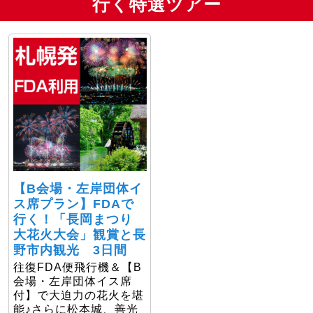
行く特選ツアー
【B会場・左岸団体イ
ス席プラン】FDAで
行く！「長岡まつり
大花火大会」観賞と長
野市内観光 3日間
往復FDA便飛行機＆【B
会場・左岸団体イス席
付】で大迫力の花火を堪
能♪さらに松本城、善光