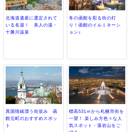
北海道遺産に選定されて
冬の函館を彩る街の灯
いる名湯！ 美人の湯・
り！函館のイルミネーシ
十勝川温泉
ョン♪
異国情緒漂う街並み 函
標高531ｍから札幌市街を
館元町のおすすめスポッ
一望！ 楽しみ方色々な人
ト
気スポット・藻岩山をご