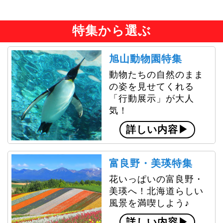
しむ☆夏から秋の十勝の魅力満喫♪日帰りバスツ
アー
特集から選ぶ
2026.06.29
販売開始しました！
【札幌市内発】収穫された
ばかりの新そばを堪能♪第23回しんとく新そば
旭山動物園特集
祭り＆日本新八景「狩勝峠」で初秋の十勝を満
喫☆日帰りバスツアー
動物たちの自然のまま
の姿を見せてくれる
2026.06.29
販売開始しました！
【札幌市内発】北海道唯一
「行動展示」が大人
の手延べ麺の里・下川町自慢のうどんを堪能♪第
気！
23回 しもかわうどん祭り 日帰りバスツアー
詳しい内容
2026.06.19
販売開始しました！
【札幌市内発】ぐるっと道
の駅シリーズ♪北海道編｜思い立ったら道央圏
へ！ガイド同行「道の駅」めぐり Ａルート
富良野・美瑛特集
2026.06.19
販売開始しました！
【札幌市内発】ぐるっと道
花いっぱいの富良野・
の駅シリーズ♪北海道編｜思い立ったら道央圏
美瑛へ！北海道らしい
へ！ガイド同行「道の駅」めぐり Ｂルート
風景を満喫しよう♪
2026.06.18
7月～11月出発を販売開始しました！
≪札幌市
詳しい内容
内出発≫行動展示で一躍人気になった旭山動物