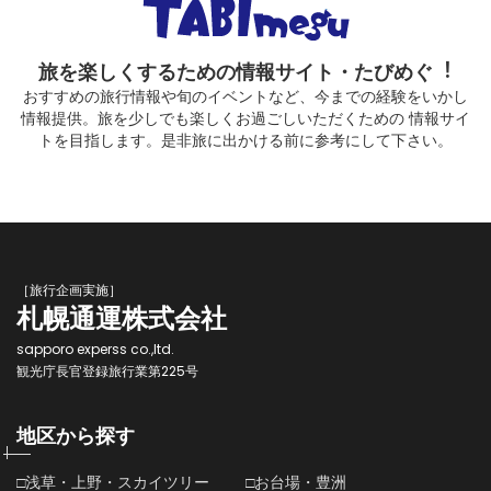
旅を楽しくするための情報サイト・たびめぐ︕
おすすめの旅行情報や旬のイベントなど、今までの経験をいかし
情報提供。旅を少しでも楽しくお過ごしいただくための 情報サイ
トを目指します。是非旅に出かける前に参考にして下さい。
［旅行企画実施］
札幌通運株式会社
sapporo experss co.,ltd.
観光庁長官登録旅行業第225号
地区から探す
□浅草・上野・スカイツリー
□お台場・豊洲