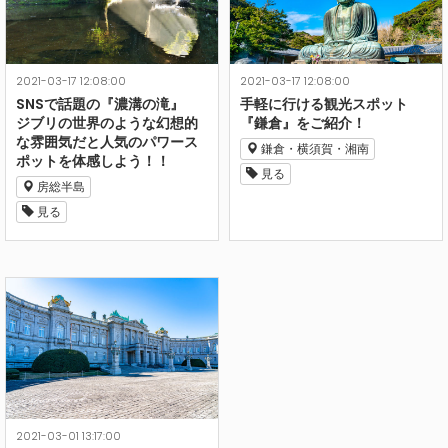
2021-03-17 12:08:00
2021-03-17 12:08:00
SNSで話題の『濃溝の滝』
手軽に行ける観光スポット
ジブリの世界のような幻想的
『鎌倉』をご紹介！
な雰囲気だと人気のパワース
鎌倉・横須賀・湘南
ポットを体感しよう！！
見る
房総半島
見る
2021-03-01 13:17:00