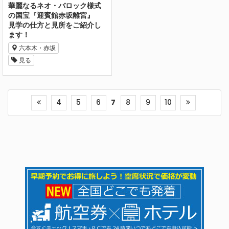
華麗なるネオ・バロック様式
の国宝『迎賓館赤坂離宮』
見学の仕方と見所をご紹介し
ます！
六本木・赤坂
見る
4
5
6
7
8
9
10