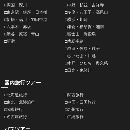
□両国・深川
□中野・杉並・吉祥寺
□東京駅・銀座・日本橋
□多摩・八王子・高尾山
□新橋・品川・羽田空港
□横浜・川崎
□六本木・赤坂
□鎌倉・横須賀・湘南
□渋谷・原宿・青山
□富士山・御殿場
□新宿
□房総半島
□成田・佐原・銚子
□さいたま・川越
□水戸・ひたち・奥久慈
□日光・鬼怒川
国内旅行ツアー
□北海道旅行
□関西旅行
□東北・北陸旅行
□中国・四国旅行
□関東旅行
□九州旅行
□名古屋旅行
□沖縄旅行
バスツアー