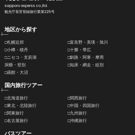
sapporo experss co.,ltd.
観光庁長官登録旅行業第225号
地区から探す
□札幌近郊
□富良野・美瑛・旭川
□小樽・積丹
□十勝・帯広
□ニセコ・支笏湖
□釧路・阿寒・摩周
洞爺・登別
□知床・網走・紋別
□函館・大沼
国内旅行ツアー
□北海道旅行
□関西旅行
□東北・北陸旅行
□中国・四国旅行
□関東旅行
□九州旅行
□名古屋旅行
□沖縄旅行
バスツアー