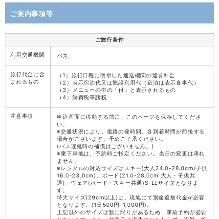
ご案内事項等
ご旅行条件
利用交通機関
バス
旅行代金に含
（1）旅行日程に明示した運送機関の運賃料金
まれるもの
（2）表示宿泊代又は施設利用代（宿泊は表示食事代）
（3）メニューの中の「付」と表示されるもの
（4）消費税等諸税
注意事項
申込画面に移動する前に、このページを保存してくださ
い。
※交通状況により、復路の発時間、各到着時間が前後する
場合がございます。予めご了承ください。
(バス遅延時の補償はございません。)
※乗下車地は、予約時ご指定ください。当日の変更は承れ
ません。
※レンタルの対応サイズはスキー(大人24.0-28.0cm/子供
16.0-23.0cm)、ボード(21.0-28.0cm 大人・子供共
通)、ウェア(ボード・スキー共通)S-LLサイズとなりま
す。
特大サイズ(29cm以上)は、現地にて別途追加代金が必要
となります。(1日500円-1,000円)。
上記以外のサイズは数に限りがあるため、事前予約が必要