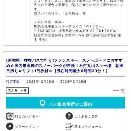
となります。また、故意又は過失にかかわらず、盗難・紛
失された場合は実費をご請求させていただく場合がありま
す。
貸切バス会社名：「北斗観光」等
＜旅行企画・実施＞
株式会社平成エンタープライズ「VIPツアー」
〒353-0004 埼玉県志木市本町5-22-26 HEGビル
観光庁長官登録旅行業第2095号(旅行業務取扱管理者:柳
本 孝夫)
[新宿発・往復バスで行く]ファンスキー、スノーボードにおすす
め☆国内最高峰のスノーパークが自慢！石打丸山スキー場 朝発
日帰り≪リフト1日券付≫【滞在時間最大6時間30分！】
設定期間
2025年12月25日 ～ 2026年3月29日
--
円
大人お一人様
バス集合場所のご案内
料金カレンダー
よくあるご質問
ツアーポイント
基本スケジュール