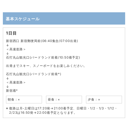
基本スケジュール
1日目
新宿西口 新宿郵便局前(06:40集合/07:00出発)
↓
＜高速道路＞
↓
石打丸山観光口(バードランド前着/10:50着予定)
出発までスキー、スノーボードをお楽しみください。
石打丸山観光口(バードランド前発*)
↓
＜高速道路＞
↓
新宿着*
朝食：×
昼食：×
夕食：×
復路は月-土曜日は17:20発→21:00着予定、日曜日・1/2・1/3・1/12・
2/23は16:50発→22:00着予定となります。