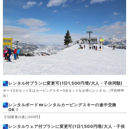
木
20
金
21
土
22
日
23
月
24
火
25
レンタル付プランに変更可(1日1,500円増/大人・子供同額)
ボード2点セット又はカービングスキー3点セットをお得にレンタル。(予約時申
水
26
込）
レンタルボード⇔レンタルカービングスキーの途中交換
木
OK！
27
【1回変更の度に500円】
金
28
レンタルウェア付プランに変更可(1日1,500円増/大人・子供