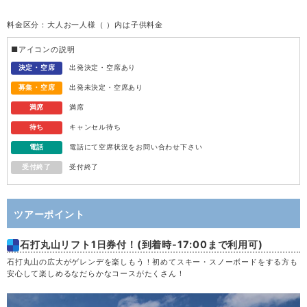
料金区分：大人お一人様（ ）内は子供料金
水
12
■アイコンの説明
木
13
決定・空席
出発決定・空席あり
募集・空席
出発未決定・空席あり
金
14
満席
満席
待ち
キャンセル待ち
土
15
電話
電話にて空席状況をお問い合わせ下さい
受付終了
受付終了
日
16
月
17
ツアーポイント
石打丸山リフト1日券付！(到着時-17:00まで利用可)
火
18
石打丸山の広大がゲレンデを楽しもう！初めてスキー・スノーボードをする方も
安心して楽しめるなだらかなコースがたくさん！
水
19