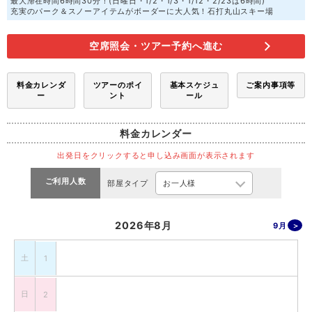
最大滞在時間6時間30分！(日曜日・1/2・1/3・1/12・2/23は6時間)
充実のパーク＆スノーアイテムがボーダーに大人気！石打丸山スキー場
空席照会・ツアー予約へ進む
料金カレンダ
ツアーのポイ
基本スケジュ
ご案内事項等
ー
ント
ール
料金カレンダー
出発日をクリックすると申し込み画面が表示されます
ご利用人数
部屋タイプ
2026年8月
9月
土
1
日
2