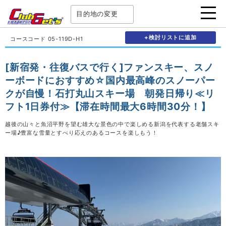
目的地の変更
+検討リストに追加
コースコード 05-119D-H1
[新宿発・往復バスで行く]ファンスキー、スノ
ーボードにおすすめ☆国内最高峰のスノーパー
クが自慢！石打丸山スキー場 朝発日帰り≪リ
フト1日券付≫【滞在時間最大6時間30分！】
越後の山々と魚沼平野を望む雄大な景色の中で楽しめる新潟を代表する老舗スキ
ー場♪豊富な雪量とすべり応えのあるコースを楽しもう！