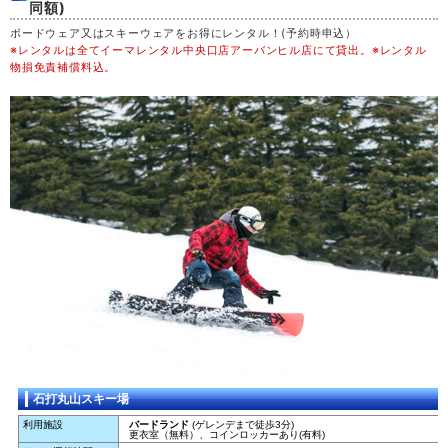
同額)
ボードウェア又はスキーウェアをお得にレンタル！(予約時申込）
土
29
※レンタルは全てイーマレンタル中央口店アーバンヒル店にて貸出。※レンタル
物損免責補償料込。
日
30
月
31