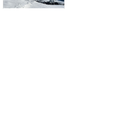
[新宿発・往復バスで行く]ファン
スキー、スノーボードにおすすめ
☆国内最高峰のスノーパークが自
慢！石打丸山スキー場 朝発日帰
り≪リフト1日券付≫【滞在時間最
大6時間30分！】
9,100円～10,200円
旅行企画実施
札幌通運株式会社
sapporo experss co.,ltd.
観光庁長官登録旅行業第225号
会社概要
個人情報保護方針について
旅行条件書と旅行約款