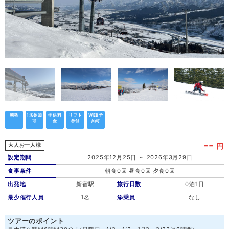
朝発
1名参加
子供料
リフト
WEB予
可
金
券付
約可
--
円
大人お一人様
設定期間
2025年12月25日 ～ 2026年3月29日
食事条件
朝食0回 昼食0回 夕食0回
出発地
新宿駅
旅行日数
0泊1日
最少催行人員
1名
添乗員
なし
ツアーのポイント