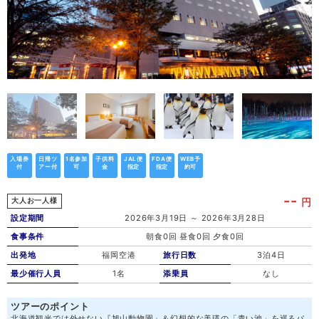
入場券
日帰ツ
1名参加
子供料
JAL便
FDA便
WEB予
付
アー付
可
金
指定
指定
約可
--
円
大人お一人様
設定期間
2026年3月19日 ～ 2026年3月28日
食事条件
朝食0回 昼食0回 夕食0回
出発地
福岡空港
旅行日数
3泊4日
最少催行人員
1名
添乗員
なし
ツアーのポイント
北海道観光では外せない『旭山動物園』＆幻想的な美瑛の「青い池」を巡るバ