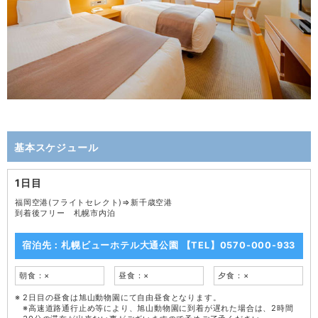
基本スケジュール
1日目
福岡空港(フライトセレクト)⇒新千歳空港
到着後フリー 札幌市内泊
宿泊先：札幌ビューホテル大通公園 【TEL】0570-000-933
朝食：×
昼食：×
夕食：×
2日目の昼食は旭山動物園にて自由昼食となります。
※高速道路通行止め等により、旭山動物園に到着が遅れた場合は、2時間