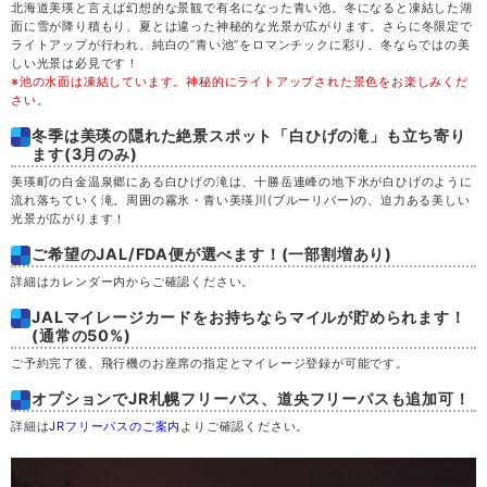
北海道美瑛と言えば幻想的な景観で有名になった青い池。冬になると凍結した湖
面に雪が降り積もり、夏とは違った神秘的な光景が広がります。さらに冬限定で
土
29
ライトアップが行われ、純白の”青い池”をロマンチックに彩り、冬ならではの美
しい光景は必見です！
※池の水面は凍結しています。神秘的にライトアップされた景色をお楽しみくだ
日
30
さい。
冬季は美瑛の隠れた絶景スポット「白ひげの滝」も立ち寄り
月
31
ます(3月のみ)
美瑛町の白金温泉郷にある白ひげの滝は、十勝岳連峰の地下水が白ひげのように
流れ落ちていく滝。周囲の霧氷・青い美瑛川(ブルーリバー)の、迫力ある美しい
光景が広がります！
ご希望のJAL/FDA便が選べます！(一部割増あり)
詳細はカレンダー内からご確認ください。
JALマイレージカードをお持ちならマイルが貯められます！
(通常の50%)
ご予約完了後、飛行機のお座席の指定とマイレージ登録が可能です。
オプションでJR札幌フリーパス、道央フリーパスも追加可！
詳細は
JRフリーパスのご案内
よりご確認ください。