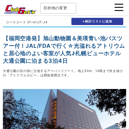
目的地の変更
+検討リストに追加
コースコード 01-m1JT-J4
【福岡空港発】旭山動物園＆美瑛青い池バスツ
アー付！JAL/FDAで行く☆光溢れるアトリウム
と居心地のよい客室が人気♪札幌ビューホテル
大通公園に泊まる3泊4日
大通公園の目の前に立地するアーバンリゾート。地上50m、14階まで吹き抜け
の「アトリウムロビー」は開放感満点です。