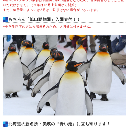
※冬季のペンギンの散歩は積雪期のみの開催となるため、雪が積もるまではご覧
木
20
いただけません。（例年は12月上旬頃から開始）
また、積雪量によっては3月はご覧頂けない場合がございます。
金
21
もちろん「旭山動物園」入園券付！！
※中学生以下の方は入場無料のため、入園券は付きません。
土
22
日
23
月
24
火
25
水
26
木
27
北海道の新名所・美瑛の『青い池』に立ち寄ります！
金
28