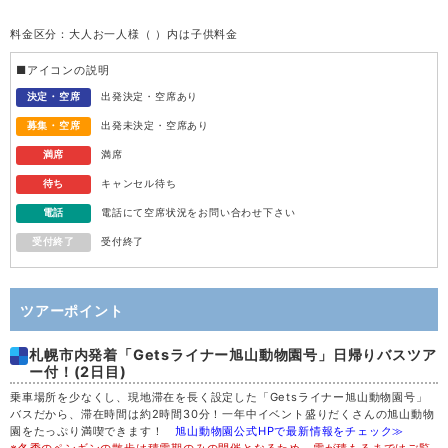
料金区分：大人お一人様（ ）内は子供料金
水
12
■アイコンの説明
木
13
決定・空席
出発決定・空席あり
募集・空席
出発未決定・空席あり
金
14
満席
満席
待ち
キャンセル待ち
土
15
電話
電話にて空席状況をお問い合わせ下さい
受付終了
受付終了
日
16
月
17
ツアーポイント
札幌市内発着「Getsライナー旭山動物園号」日帰りバスツア
火
18
ー付！(2日目)
乗車場所を少なくし、現地滞在を長く設定した「Getsライナー旭山動物園号」
水
19
バスだから、滞在時間は約2時間30分！一年中イベント盛りだくさんの旭山動物
園をたっぷり満喫できます！
旭山動物園公式HPで最新情報をチェック≫