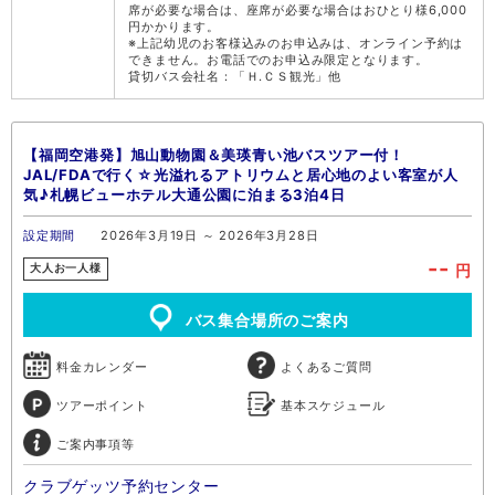
席が必要な場合は、座席が必要な場合はおひとり様6,000
円かかります。
※上記幼児のお客様込みのお申込みは、オンライン予約は
できません。お電話でのお申込み限定となります。
貸切バス会社名：「Ｈ.ＣＳ観光」他
【福岡空港発】旭山動物園＆美瑛青い池バスツアー付！
JAL/FDAで行く☆光溢れるアトリウムと居心地のよい客室が人
気♪札幌ビューホテル大通公園に泊まる3泊4日
設定期間
2026年3月19日 ～ 2026年3月28日
--
円
大人お一人様
バス集合場所のご案内
料金カレンダー
よくあるご質問
ツアーポイント
基本スケジュール
ご案内事項等
クラブゲッツ予約センター