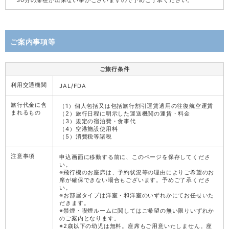
30分の滞在が出来ない事がございますので予めご了承ください。
ご案内事項等
ご旅行条件
利用交通機関
JAL/FDA
旅行代金に含
（1）個人包括又は包括旅行割引運賃適用の往復航空運賃
まれるもの
（2）旅行日程に明示した運送機関の運賃・料金
（3）規定の宿泊費・食事代
（4）空港施設使用料
（5）消費税等諸税
注意事項
申込画面に移動する前に、このページを保存してくださ
い。
※飛行機のお座席は、予約状況等の理由によりご希望のお
席が確保できない場合もございます。予めご了承くださ
い。
※お部屋タイプは洋室・和洋室のいずれかにてお任せいた
だきます。
※禁煙・喫煙ルームに関してはご希望の無い限りいずれか
のご案内となります。
※2歳以下の幼児は無料。座席もご用意いたしません。座