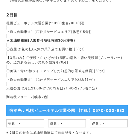
30分の滞在が出来ない事がございますので予めご了承ください。
2日目
札幌ビューホテル大通公園(*10:00集合/10:10発)
|
〈道央自動車道〉(〇砂川サービスエリア[休憩/15分])
|
★旭山動物園(入園券付/約2時間30分滞在)
|
〇壺屋 き花の杜(人気の菓子店でお買い物)[30分]
|
【3月のみ】〇美瑛・白ひげの滝(周囲の霧氷・青い美瑛川(ブルーリバー)
の、迫力ある美しい光景を観賞)[20分]
|
〇美瑛・青い池(ライトアップした幻想的な景観を鑑賞)[30分]
|
〈道央自動車道〉(〇岩見沢サービスエリア[休憩/15分])
|
大通公園(2月は21:00-21:30/3月は21:40-22:10着予定)
到着後フリー 札幌市内泊
宿泊先：札幌ビューホテル大通公園 【TEL】0570-000-933
朝食：×
昼食：×
夕食：×
2日目の昼食は旭山動物園にて自由昼食となります。