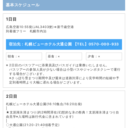
基本スケジュール
1日目
広島空港10:55発(JAL3403便)⇒新千歳空港
到着後フリー 札幌市内泊
宿泊先：札幌ビューホテル大通公園 【TEL】0570-000-933
朝食：×
昼食：×
夕食：×
2日目のバスツアーに添乗員及びバスガイドは乗務いたしません。
バスツアーの参加人員が少ない場合は小型バスやジャンボタクシーで運行
する場合がございます。
※さっぽろ雪まつり期間中及び週末は道路渋滞により見学時間の短縮や予
定到着時間より大幅に遅れる場合がございます。
2日目
札幌ビューホテル大通公園(16:10集合/16:20出発)
|
★支笏湖氷濤まつり(約2時間滞在/幻想的な氷の祭典！支笏湖氷濤まつり自
由見学※入場料は旅行代金に含まれています)
|
〇大通公園(21:20-21:40頃着予定)