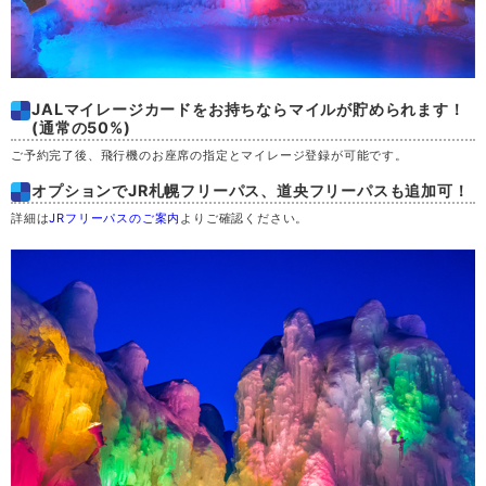
土
29
日
30
JALマイレージカードをお持ちならマイルが貯められます！
(通常の50%)
月
31
ご予約完了後、飛行機のお座席の指定とマイレージ登録が可能です。
オプションでJR札幌フリーパス、道央フリーパスも追加可！
詳細は
JRフリーパスのご案内
よりご確認ください。