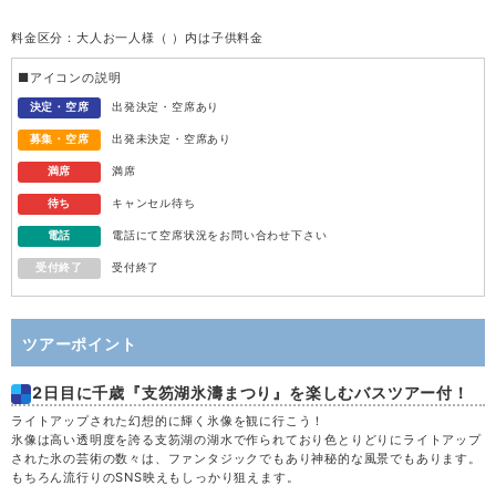
料金区分：大人お一人様（ ）内は子供料金
水
12
■アイコンの説明
木
13
決定・空席
出発決定・空席あり
募集・空席
出発未決定・空席あり
金
14
満席
満席
待ち
キャンセル待ち
土
15
電話
電話にて空席状況をお問い合わせ下さい
受付終了
受付終了
日
16
月
17
ツアーポイント
2日目に千歳『支笏湖氷濤まつり』を楽しむバスツアー付！
火
18
ライトアップされた幻想的に輝く氷像を観に行こう！
氷像は高い透明度を誇る支笏湖の湖水で作られており色とりどりにライトアップ
水
19
された氷の芸術の数々は、ファンタジックでもあり神秘的な風景でもあります。
もちろん流行りのSNS映えもしっかり狙えます。