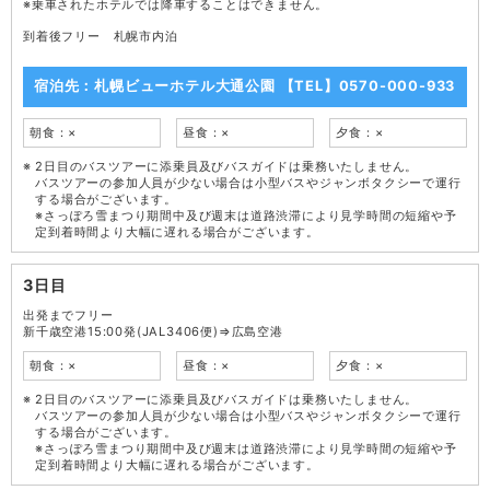
※乗車されたホテルでは降車することはできません。
到着後フリー 札幌市内泊
宿泊先：札幌ビューホテル大通公園 【TEL】0570-000-933
朝食：×
昼食：×
夕食：×
2日目のバスツアーに添乗員及びバスガイドは乗務いたしません。
バスツアーの参加人員が少ない場合は小型バスやジャンボタクシーで運行
する場合がございます。
※さっぽろ雪まつり期間中及び週末は道路渋滞により見学時間の短縮や予
定到着時間より大幅に遅れる場合がございます。
3日目
出発までフリー
新千歳空港15:00発(JAL3406便)⇒広島空港
朝食：×
昼食：×
夕食：×
2日目のバスツアーに添乗員及びバスガイドは乗務いたしません。
バスツアーの参加人員が少ない場合は小型バスやジャンボタクシーで運行
する場合がございます。
※さっぽろ雪まつり期間中及び週末は道路渋滞により見学時間の短縮や予
定到着時間より大幅に遅れる場合がございます。