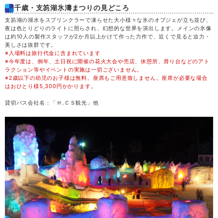
木
20
千歳・支笏湖氷濤まつりの見どころ
支笏湖の湖水をスプリンクラーで凍らせた大小様々な氷のオブジェが立ち並び、
夜は色とりどりのライトに照らされ、幻想的な世界を演出します。メインの氷像
金
21
は約10人の製作スタッフが2か月以上かけて作った力作で、近くで見ると迫力・
美しさは抜群です。
※入場料は旅行代金に含まれています
土
22
※今年度は、例年、土日祝に開催の花火大会や売店、休憩所、滑り台などのアト
ラクション等やイベントの実施は一切ございません。
※2歳以下の幼児のお子様は無料。座席もご用意致しません。座席が必要な場合
日
23
はおひとり様5,300円かかります。
貸切バス会社名：「Ｈ.ＣＳ観光」他
月
24
火
25
水
26
木
27
金
28