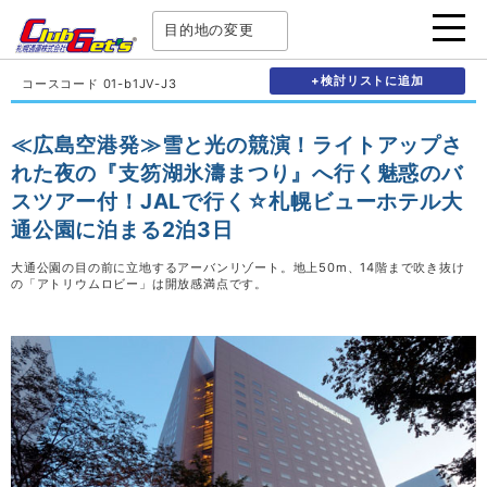
目的地の変更
+検討リストに追加
コースコード 01-b1JV-J3
≪広島空港発≫雪と光の競演！ライトアップさ
れた夜の『支笏湖氷濤まつり』へ行く魅惑のバ
スツアー付！JALで行く☆札幌ビューホテル大
通公園に泊まる2泊3日
大通公園の目の前に立地するアーバンリゾート。地上50m、14階まで吹き抜け
の「アトリウムロビー」は開放感満点です。