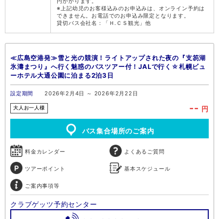
円かかります。
※上記幼児のお客様込みのお申込みは、オンライン予約は
できません。お電話でのお申込み限定となります。
貸切バス会社名：「Ｈ.ＣＳ観光」他
≪広島空港発≫雪と光の競演！ライトアップされた夜の『支笏湖
氷濤まつり』へ行く魅惑のバスツアー付！JALで行く☆札幌ビュ
ーホテル大通公園に泊まる2泊3日
設定期間
2026年2月4日 ～ 2026年2月22日
--
円
大人お一人様
バス集合場所のご案内
料金カレンダー
よくあるご質問
ツアーポイント
基本スケジュール
ご案内事項等
クラブゲッツ予約センター