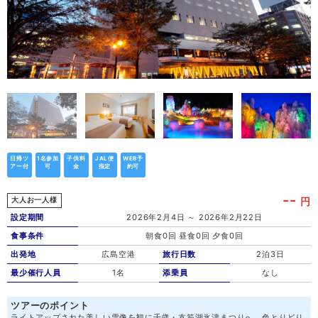
日帰ツ
1名参加
子供料
JAL便
WEB予
アー付
可
金
指定
約可
--
円
大人お一人様
設定期間
2026年2月4日 ～ 2026年2月22日
食事条件
朝食0回 昼食0回 夕食0回
出発地
広島空港
旅行日数
2泊3日
最少催行人員
1名
添乗員
なし
ツアーのポイント
ライトアップされた美しい雪像を観に千歳・支笏湖氷濤まつりへ。色とりどり