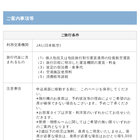
ご案内事項等
ご旅行条件
利用交通機関
JAL(日本航空)
旅行代金に含
（1）個人包括又は包括旅行割引運賃適用の往復航空運賃
まれるもの
（2）旅行日程に明示した運送機関の運賃・料金
（3）規定の宿泊費・食事代
（4）空港施設使用料
（5）消費税等諸税
注意事項
申込画面に移動する前に、このページを保存してくださ
い。
※飛行機のお座席は、予約状況等の理由によりご希望のお
席が確保できない場合もございます。予めご了承くださ
い。
※お部屋タイプは洋室・和洋室のいずれかにてお任せいた
だきます。
※禁煙・喫煙ルームに関してはご希望の無い限りいずれか
のご案内となります。
※2歳以下の幼児は無料。座席もご用意いたしません。座
席が必要な場合は、座席が必要な場合はおひとり様5,300