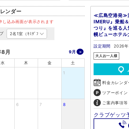
レンダー
≪広島空港発≫流
IMERU』乗
申し込み画面が表示されます
つり』を巡る人
プ
幌ビューホテル
設定期間
2026
年8月
9月
大人お一人様
水
木
金
土
1
料金カレンダ
ツアーポイン
ご案内事項等
6
7
8
クラブゲッツ