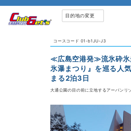
目的地の変更
コースコード 01-b1JU-J3
≪広島空港発≫流氷砕氷船
氷瀑まつり』を巡る人気
まる2泊3日
大通公園の目の前に立地するアーバンリゾ