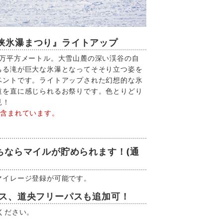
峡氷瀑まつり』ライトアップ
1万平方メートル。大雪山麓の深い渓谷の自
ちる滝が巨大な氷瀑となってそそり立つ姿を
ベントです。ライトアップされた幻想的な氷
道を直に感じられるお祭りです。色とりどり
見！
に含まれています。
ちならマイルが貯められます！(通
マイレージ登録が可能です。
パス、道央フリーパスも追加可！
ください。