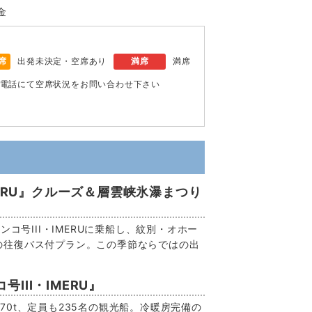
金
席
出発未決定・空席あり
満席
満席
電話にて空席状況をお問い合わせ下さい
MERU』クルーズ＆層雲峡氷瀑まつり
ンコ号III・IMERUに乗船し、紋別・オホー
の往復バス付プラン。この季節ならではの出
III・IMERU』
70t、定員も235名の観光船。冷暖房完備の