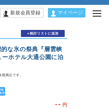
マイページ
新規会員登録
+検討リストに追加
幻想的な氷の祭典『層雲峡
ューホテル大通公園に泊
放感満点です。
EB
約可
--
円