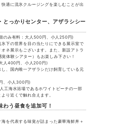
、快適に流氷クルージングを楽しむことが出
・とっかりセンター、アザラシシー
階のみ有料：大人500円、小人250円)
流氷下の世界を目の当たりにできる展示室で
リオネ展示もございます。また、新設アトラ
（新感覚体験シアター）もお楽しみ下さい！
大人400円、小人200円)
味し、国内唯一アザラシだけ飼育している元
円、小人300円)
に人工海水浴場であるホワイトビーチの一部
とより近くで触れ合えます。
味わう昼食を追加可！
ク海を代表する味覚が詰まった豪華海鮮丼＋