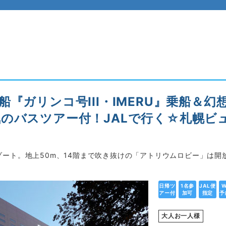
『ガリンコ号III・IMERU』乗船＆
のバスツアー付！JALで行く☆札幌ビ
ート。地上50m、14階まで吹き抜けの「アトリウムロビー」は開
日帰ツ
1名参
JAL便
W
アー付
加可
指定
予
大人お一人様