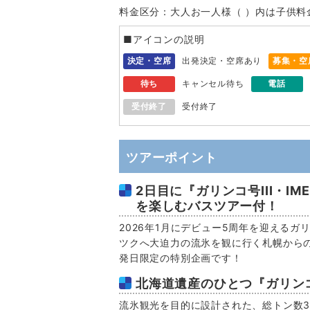
料金区分：大人お一人様（ ）内は子供料
■アイコンの説明
決定・空席
出発決定・空席あり
募集・空
待ち
キャンセル待ち
電話
受付終了
受付終了
ツアーポイント
2日目に『ガリンコ号III・I
を楽しむバスツアー付！
2026年1月にデビュー5周年を迎えるガリ
ツクへ大迫力の流氷を観に行く札幌から
発日限定の特別企画です！
北海道遺産のひとつ『ガリンコ号
流氷観光を目的に設計された、総トン数3