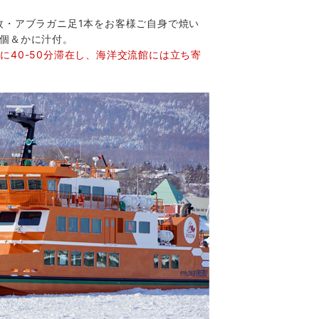
枚・アブラガニ足1本をお客様ご自身で焼い
2個＆かに汁付。
に40-50分滞在し、海洋交流館には立ち寄