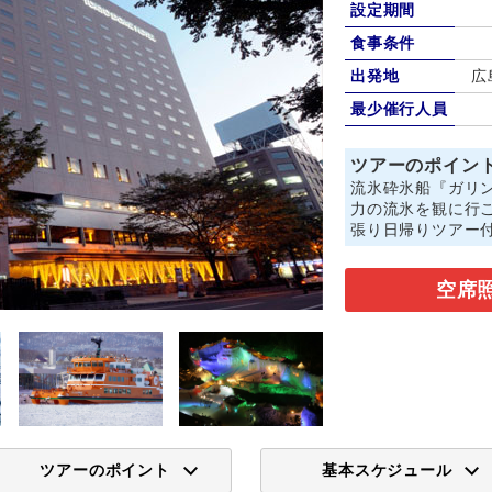
設定期間
食事条件
出発地
広
最少催行人員
ツアーのポイン
流氷砕氷船『ガリン
力の流氷を観に行
張り日帰りツアー
空席
ツアーのポイント
基本スケジュール