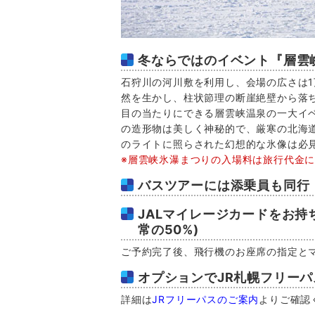
冬ならではのイベント『層雲
石狩川の河川敷を利用し、会場の広さは
然を生かし、柱状節理の断崖絶壁から落
目の当たりにできる層雲峡温泉の一大イ
の造形物は美しく神秘的で、厳寒の北海
のライトに照らされた幻想的な氷像は必
※層雲峡氷瀑まつりの入場料は旅行代金
バスツアーには添乗員も同行
JALマイレージカードをお持
常の50%)
ご予約完了後、飛行機のお座席の指定と
オプションでJR札幌フリー
詳細は
JRフリーパスのご案内
よりご確認