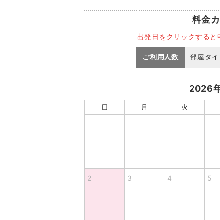
料金カ
出発日をクリックすると
ご利用人数
部屋タイ
2026
日
月
火
2
3
4
5