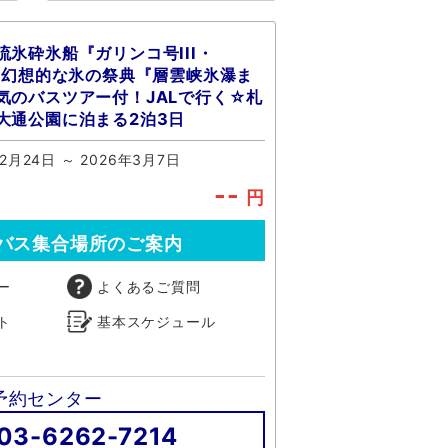
氷砕氷船『ガリンコ号III・
船＆幻想的な氷の祭典『層雲峡氷瀑ま
気のバスツアー付！JALで行く☆札
大通公園に泊まる2泊3日
年2月24日 ～ 2026年3月7日
--
円
バス集合場所のご案内
ー
よくあるご質問
ト
基本スケジュール
予約センター
03-6262-7214