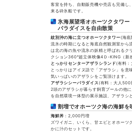
客室を持ち、自動販売機や売店も完備し
来る砕氷船です。
氷海展望塔オホーツクタワー
パラダイスを自由散策
紋別沖の海に立つオホーツクタワー
(海底
流氷の時期になると海底自然観測室から
は北の海の魚や流氷の妖精と呼ばれるク
クション360°超立体映像4Ｄ-KING
とっかりセンターアザラシランド
(有料：
とっかりはアイヌ語で「アザラシ」を意
気いっぱいのアザラシをご覧頂けます。
アザラシシーパラダイス
(有料：大人500
2頭のアザラシが暮らす飼育プールの他
を自然環境一体型の展示施設、アザラシ
割増でオホーツク海の海鮮を
海鮮丼
：2,000円増
ズワイガニ、いくら、甘エビとオホーツ
かに汁のセットです。