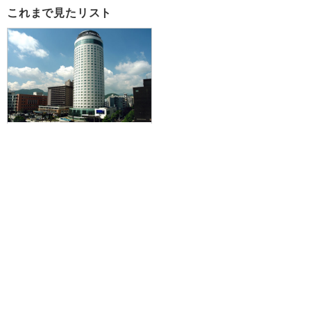
これまで見たリスト
【中部国際空港発】ANA/ADO便
から選択OK！ANAならマイレージ
もたまる！札幌の夜景が楽しめる
白いランドマークタワー☆札幌プ
リンスホテルタワーに泊まる1泊2
日
34,300円～123,400円
旅行企画実施