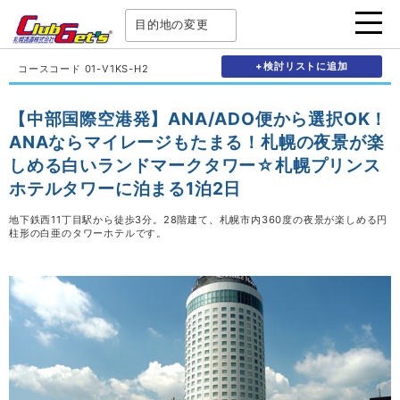
目的地の変更
+検討リストに追加
コースコード 01-V1KS-H2
【中部国際空港発】ANA/ADO便から選択OK！
ANAならマイレージもたまる！札幌の夜景が楽
しめる白いランドマークタワー☆札幌プリンス
ホテルタワーに泊まる1泊2日
地下鉄西11丁目駅から徒歩3分。28階建て、札幌市内360度の夜景が楽しめる円
柱形の白亜のタワーホテルです。