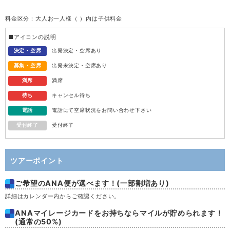
料金区分：大人お一人様（ ）内は子供料金
水
12
■アイコンの説明
木
13
決定・空席
出発決定・空席あり
募集・空席
出発未決定・空席あり
金
14
満席
満席
待ち
キャンセル待ち
土
15
電話
電話にて空席状況をお問い合わせ下さい
受付終了
受付終了
日
16
月
17
ツアーポイント
ご希望のANA便が選べます！(一部割増あり)
火
18
詳細はカレンダー内からご確認ください。
水
19
ANAマイレージカードをお持ちならマイルが貯められます！
(通常の50%)