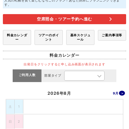
人気の札幌を賢く楽しむならこのプラン！あなた好みにプランニングできま
す。
空席照会・ツアー予約へ進む
料金カレンダ
ツアーのポイ
基本スケジュ
ご案内事項等
ー
ント
ール
料金カレンダー
出発日をクリックすると申し込み画面が表示されます
ご利用人数
部屋タイプ
2026年8月
9月
土
1
日
2