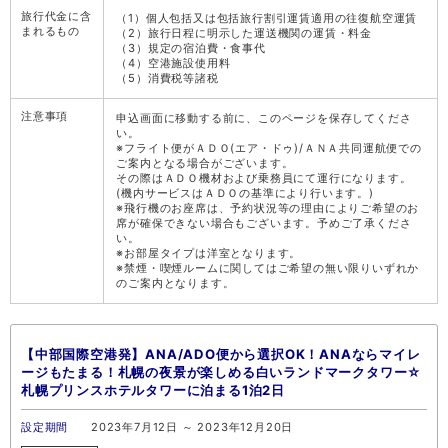
旅行代金に含
（1）個人包括又は包括旅行割引運賃適用の往復航空運賃
まれるもの
（2）旅行日程に明示した運送機関の運賃・料金
（3）規定の宿泊費・食事代
（4）空港施設使用料
（5）消費税等諸税
注意事項
申込画面に移動する前に、このページを保存してくださ
い。
※フライト便がＡＤＯ(エア・ドゥ)/ＡＮＡ共同運航便での
ご案内となる場合がございます。
その際はＡＤＯ機材および乗務員にて運行になります。
(機内サービスはＡＤＯの基準により行います。)
※飛行機のお座席は、予約状況等の理由によりご希望のお
席が確保できない場合もございます。予めご了承くださ
い。
※お部屋タイプは洋室となります。
※禁煙・喫煙ルームに関してはご希望の無い限りいずれか
のご案内となります。
【中部国際空港発】ANA/ADO便から選択OK！ANAならマイレ
ージもたまる！札幌の夜景が楽しめる白いランドマークタワー☆
札幌プリンスホテルタワーに泊まる1泊2日
設定期間
2023年7月12日 ～ 2023年12月20日