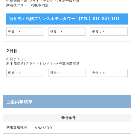
中部国際空港(フライトセレクト)⇒新千歳空港
到着後フリー 札幌市内泊
宿泊先：札幌プリンスホテルタワー 【TEL】011-241-1111
朝食：×
昼食：×
夕食：×
2日目
出発までフリー
新千歳空港(フライトセレクト)⇒中部国際空港
朝食：×
昼食：×
夕食：×
ご案内事項等
ご旅行条件
利用交通機関
ANA/ADO