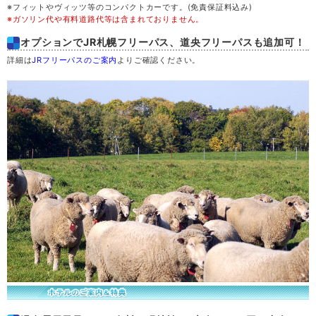
※フィットやヴィッツ等のコンパクトカーです。(免責保証料込み)
※ガソリン代や有料道路代等は含まれておりません。
土
29
オプションでJR札幌フリーパス、道央フリーパスも追加可！
詳細は
JRフリーパスのご案内
よりご確認ください。
日
30
月
31