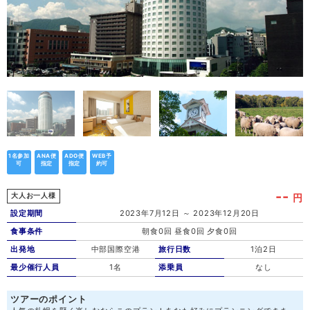
1名参加
ANA便
ADO便
WEB予
可
指定
指定
約可
--
円
大人お一人様
設定期間
2023年7月12日 ～ 2023年12月20日
食事条件
朝食0回 昼食0回 夕食0回
出発地
中部国際空港
旅行日数
1泊2日
最少催行人員
1名
添乗員
なし
ツアーのポイント