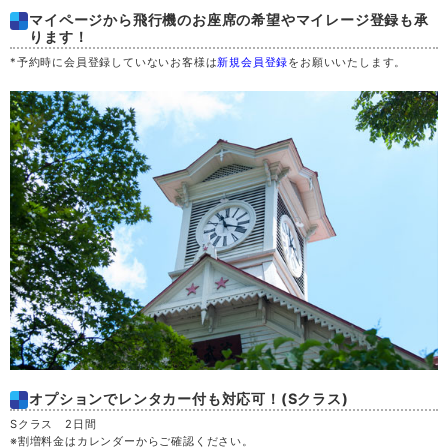
木
20
マイページから飛行機のお座席の希望やマイレージ登録も承
ります！
*予約時に会員登録していないお客様は
新規会員登録
をお願いいたします。
金
21
土
22
日
23
月
24
火
25
水
26
木
27
オプションでレンタカー付も対応可！(Sクラス)
Sクラス 2日間
金
28
※割増料金はカレンダーからご確認ください。