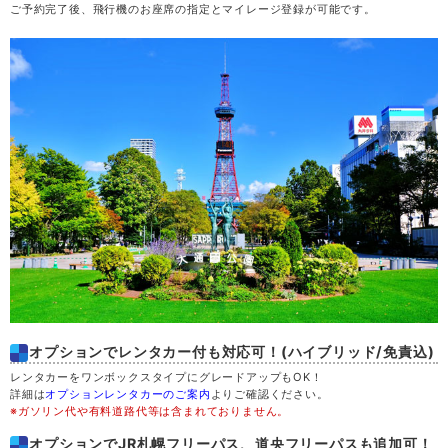
ご予約完了後、飛行機のお座席の指定とマイレージ登録が可能です。
木
20
金
21
土
22
日
23
月
24
火
25
水
26
オプションでレンタカー付も対応可！(ハイブリッド/免責込)
レンタカーをワンボックスタイプにグレードアップもOK！
木
27
詳細は
オプションレンタカーのご案内
よりご確認ください。
※ガソリン代や有料道路代等は含まれておりません。
金
28
オプションでJR札幌フリーパス、道央フリーパスも追加可！