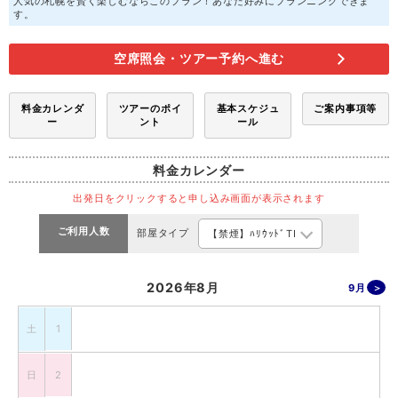
人気の札幌を賢く楽しむならこのプラン！あなた好みにプランニングできま
す。
空席照会・ツアー予約へ進む
料金カレンダ
ツアーのポイ
基本スケジュ
ご案内事項等
ー
ント
ール
料金カレンダー
出発日をクリックすると申し込み画面が表示されます
ご利用人数
部屋タイプ
2026年8月
9月
土
1
日
2