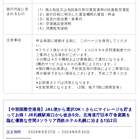
旅行代金に含
（1）個人包括又は包括旅行割引運賃適用の往復航空運賃
まれるもの
（2）旅行日程に明示した運送機関の運賃・料金
（3）規定の宿泊費・食事代
（4）空港施設使用料
（5）消費税等諸税
注意事項
申込画面に移動する前に、このページを保存してくださ
い。
※フライト便がＡＤＯ(エア・ドゥ)/ＡＮＡ共同運航便での
ご案内となる場合がございます。
その際はＡＤＯ機材および乗務員にて運行になります。
(機内サービスはＡＤＯの基準により行います。)
※飛行機のお座席は、予約状況等の理由によりご希望のお
席が確保できない場合もございます。予めご了承くださ
い。
※お部屋タイプは洋室となります。
※全室禁煙となります。（2階、地下1階に喫煙室有）
【中部国際空港発】JAL便から選択OK！さらにマイレージも貯ま
ってお得！JR札幌駅南口から徒歩5分。北海道庁旧本庁舎庭園を
臨む優雅な空間♪ソラリア西鉄ホテル札幌に泊まる1泊2日
設定期間
2024年9月27日 ～ 2024年9月30日