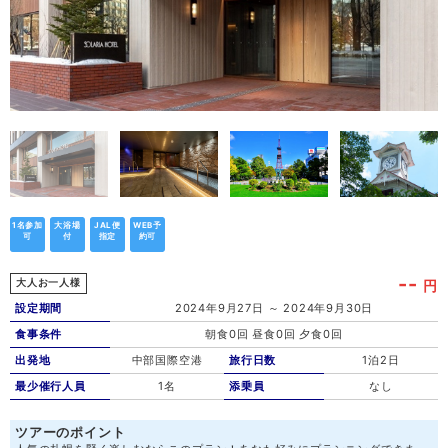
1名参加
大浴場
JAL便
WEB予
可
付
指定
約可
--
円
大人お一人様
設定期間
2024年9月27日 ～ 2024年9月30日
食事条件
朝食0回 昼食0回 夕食0回
出発地
中部国際空港
旅行日数
1泊2日
最少催行人員
1名
添乗員
なし
ツアーのポイント