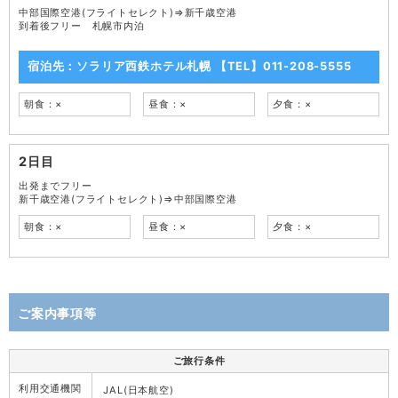
中部国際空港(フライトセレクト)⇒新千歳空港
到着後フリー 札幌市内泊
宿泊先：ソラリア西鉄ホテル札幌 【TEL】011-208-5555
朝食：×
昼食：×
夕食：×
2日目
出発までフリー
新千歳空港(フライトセレクト)⇒中部国際空港
朝食：×
昼食：×
夕食：×
ご案内事項等
ご旅行条件
利用交通機関
JAL(日本航空)