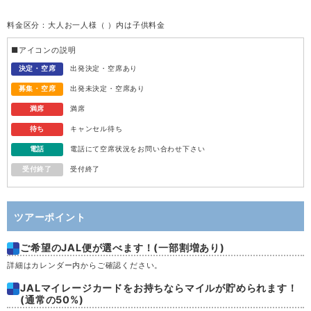
料金区分：大人お一人様（ ）内は子供料金
水
12
■アイコンの説明
木
13
決定・空席
出発決定・空席あり
募集・空席
出発未決定・空席あり
金
14
満席
満席
待ち
キャンセル待ち
土
15
電話
電話にて空席状況をお問い合わせ下さい
受付終了
受付終了
日
16
月
17
ツアーポイント
ご希望のJAL便が選べます！(一部割増あり)
火
18
詳細はカレンダー内からご確認ください。
水
19
JALマイレージカードをお持ちならマイルが貯められます！
(通常の50%)