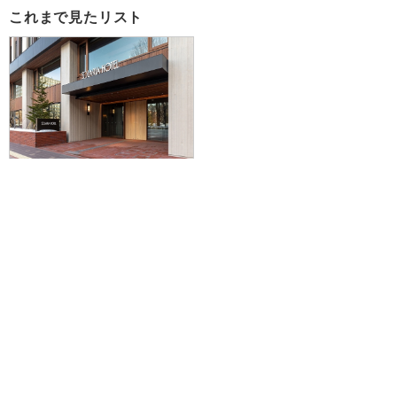
これまで見たリスト
【中部国際空港発】JAL便から選
択OK！さらにマイレージも貯まっ
てお得！JR札幌駅南口から徒歩5
分。北海道庁旧本庁舎庭園を臨む
優雅な空間♪ソラリア西鉄ホテル札
幌に泊まる1泊2日
44,300円～79,700円
旅行企画実施