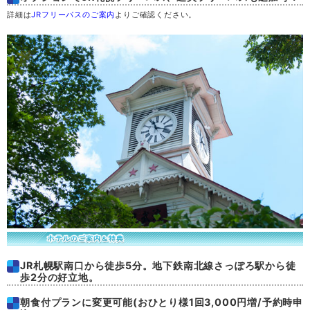
詳細は
JRフリーパスのご案内
よりご確認ください。
土
29
日
30
月
31
JR札幌駅南口から徒歩5分。地下鉄南北線さっぽろ駅から徒
歩2分の好立地。
朝食付プランに変更可能(おひとり様1回3,000円増/予約時申