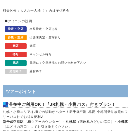
料金区分：大人お一人様（ ）内は子供料金
水
12
■アイコンの説明
木
13
決定・空席
出発決定・空席あり
募集・空席
出発未決定・空席あり
金
14
満席
満席
待ち
キャンセル待ち
土
15
電話
電話にて空席状況をお問い合わせ下さい
受付終了
受付終了
日
16
月
17
ツアーポイント
滞在中ご利用OK！『JR札幌・小樽パス』付きプラン！
火
18
札幌・小樽エリアはJRでの移動がベター！新千歳空港-札幌-小樽間乗り放題のフ
リーパス付でお得＆便利♪
水
19
新千歳空港駅
（JRツアーカウンター）・
札幌駅
（西改札みどりの窓口）・
小樽駅
（みどりの窓口）にてお引き換えください。