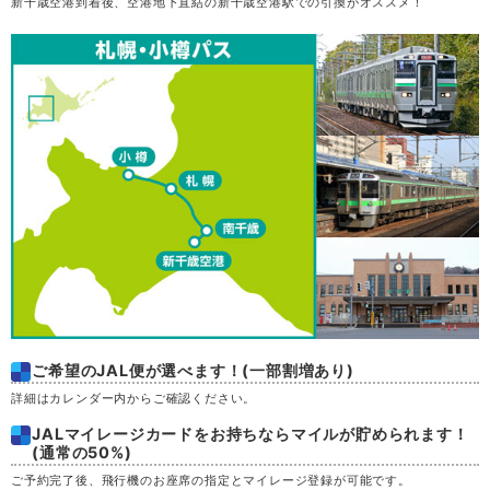
新千歳空港到着後、空港地下直結の新千歳空港駅での引換がオススメ！
木
20
金
21
土
22
日
23
月
24
火
25
水
26
ご希望のJAL便が選べます！(一部割増あり)
詳細はカレンダー内からご確認ください。
木
27
JALマイレージカードをお持ちならマイルが貯められます！
(通常の50%)
金
28
ご予約完了後、飛行機のお座席の指定とマイレージ登録が可能です。