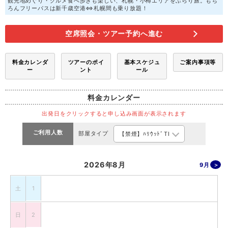
観光地めぐり・グルメ食べ歩きも楽しい、札幌・小樽エリアをぶらり旅。もち
ろんフリーパスは新千歳空港⇔札幌間も乗り放題！
空席照会・ツアー予約へ進む
料金カレンダ
ツアーのポイ
基本スケジュ
ご案内事項等
ー
ント
ール
料金カレンダー
出発日をクリックすると申し込み画面が表示されます
ご利用人数
部屋タイプ
2026年8月
9月
土
1
日
2