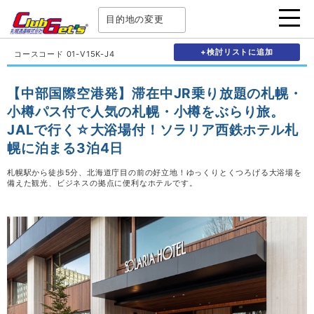
目的地の変更
+検討リストに追加
コースコード 01-V15K-J4
【中部国際空港発】滞在中JR乗り放題の札幌・
小樽パス付で人気の札幌・小樽をぶらり旅。
JALで行く☆大浴場付！ソラリア西鉄ホテル札
幌に泊まる3泊4日
札幌駅から徒歩5分、北海道庁目の前の好立地！ゆっくりとくつろげる大浴場を
備えた観光、ビジネスの拠点に便利なホテルです。