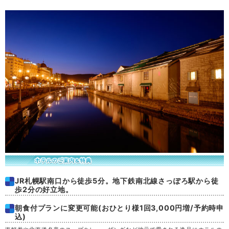
土
29
日
30
月
31
JR札幌駅南口から徒歩5分。地下鉄南北線さっぽろ駅から徒
歩2分の好立地。
朝食付プランに変更可能(おひとり様1回3,000円増/予約時申
込)