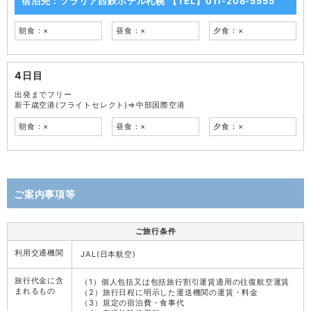
宿泊先：ソラリア西鉄ホテル札幌 【TEL】011-208-5555
朝食：×
昼食：×
夕食：×
4日目
出発までフリー
新千歳空港(フライトセレクト)⇒中部国際空港
朝食：×
昼食：×
夕食：×
ご案内事項等
ご旅行条件
利用交通機関
JAL(日本航空)
旅行代金に含
（1）個人包括又は包括旅行割引運賃適用の往復航空運賃
まれるもの
（2）旅行日程に明示した運送機関の運賃・料金
（3）規定の宿泊費・食事代