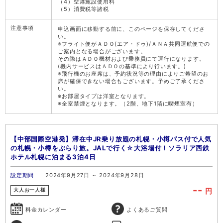
（4）空港施設使用料
（5）消費税等諸税
注意事項
申込画面に移動する前に、このページを保存してくださ
い。
※フライト便がＡＤＯ(エア・ドゥ)/ＡＮＡ共同運航便での
ご案内となる場合がございます。
その際はＡＤＯ機材および乗務員にて運行になります。
(機内サービスはＡＤＯの基準により行います。)
※飛行機のお座席は、予約状況等の理由によりご希望のお
席が確保できない場合もございます。予めご了承くださ
い。
※お部屋タイプは洋室となります。
※全室禁煙となります。（2階、地下1階に喫煙室有）
【中部国際空港発】滞在中JR乗り放題の札幌・小樽パス付で人気
の札幌・小樽をぶらり旅。JALで行く☆大浴場付！ソラリア西鉄
ホテル札幌に泊まる3泊4日
設定期間
2024年9月27日 ～ 2024年9月28日
--
円
大人お一人様
料金カレンダー
よくあるご質問