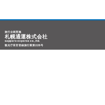
旅行企画実施
札幌通運株式会社
sapporo experss co.,ltd.
観光庁長官登録旅行業第225号
会社概要
個人情報保護方針について
旅行条件書と旅行約款
クレジットカード・コンビニ決済について
キャンセル・変更について
目的地サイト
北海道旅行
沖縄旅行
東北・北陸旅行
関東旅行