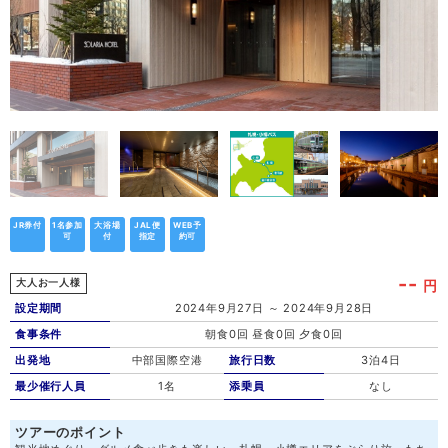
JR券付
1名参加
大浴場
JAL便
WEB予
可
付
指定
約可
--
円
大人お一人様
設定期間
2024年9月27日 ～ 2024年9月28日
食事条件
朝食0回 昼食0回 夕食0回
出発地
中部国際空港
旅行日数
3泊4日
最少催行人員
1名
添乗員
なし
ツアーのポイント