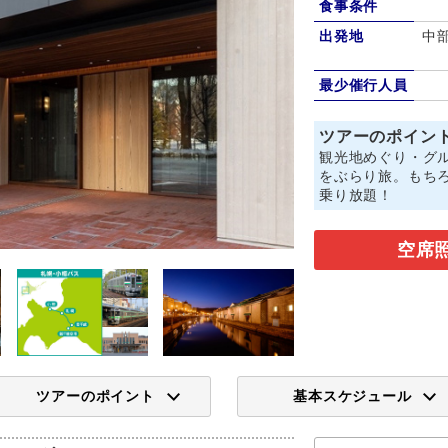
食事条件
出発地
中
最少催行人員
ツアーのポイン
観光地めぐり・グ
をぶらり旅。もち
乗り放題！
空席
ツアーのポイント
基本スケジュール