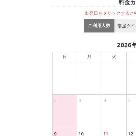
料金カ
出発日をクリックすると
ご利用人数
部屋タイ
2026
日
月
火
2
3
4
5
9
10
11
12