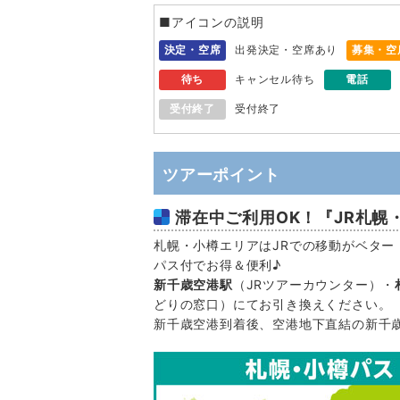
■アイコンの説明
決定・空席
出発決定・空席あり
募集・空
待ち
キャンセル待ち
電話
受付終了
受付終了
ツアーポイント
滞在中ご利用OK！『JR札幌
札幌・小樽エリアはJRでの移動がベター
パス付でお得＆便利♪
新千歳空港駅
（JRツアーカウンター）・
どりの窓口）にてお引き換えください。
新千歳空港到着後、空港地下直結の新千