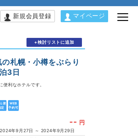
マイページ
新規会員登録
+検討リストに追加
気の札幌・小樽をぶらり
泊3日
に便利なホテルです。
AL便
WEB
指定
予約可
--
円
2024年9月27日 ～ 2024年9月29日