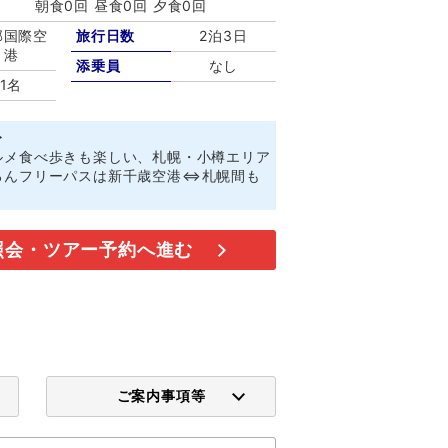
朝食0回 昼食0回 夕食0回
部国際空
旅行日数
2泊3日
港
添乗員
なし
1名
ト
ルメ食べ歩きも楽しい、札幌・小樽エリア
ろんフリーパスは新千歳空港⇔札幌間も
照会・ツアー予約へ進む
ご案内事項等