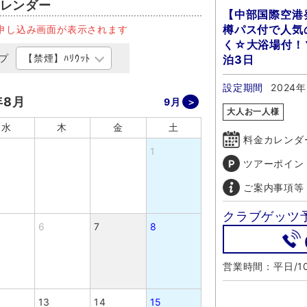
レンダー
【中部国際空港
樽パス付で人気
申し込み画面が表示されます
く☆大浴場付！
プ
泊3日
設定期間
2024年
年8月
9月
大人お一人様
水
木
金
土
料金カレンダ
1
ツアーポイン
ご案内事項等
クラブゲッツ
6
7
8
営業時間：平日/10
13
14
15