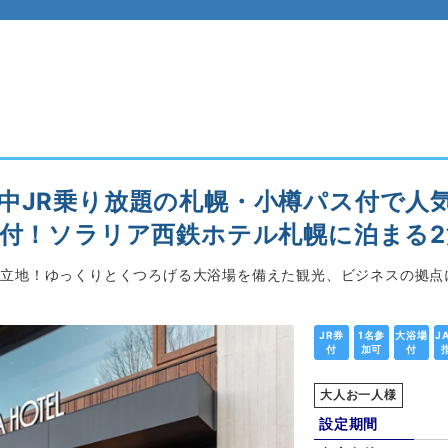
中JR乗り放題の札幌・小樽パス付で人
場付！ソラリア西鉄ホテル札幌に泊まる2
好立地！ゆっくりとくつろげる大浴場を備えた観光、ビジネスの拠点
JR券
1名参
大浴場
J
付
加可
付
大人お一人様
設定期間