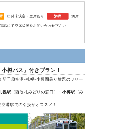
席
出発未決定・空席あり
満席
満席
電話にて空席状況をお問い合わせ下さい
・小樽パス』付きプラン！
！新千歳空港-札幌-小樽間乗り放題のフリー
札幌駅
（西改札みどりの窓口）・
小樽駅
（み
歳空港駅での引換がオススメ！