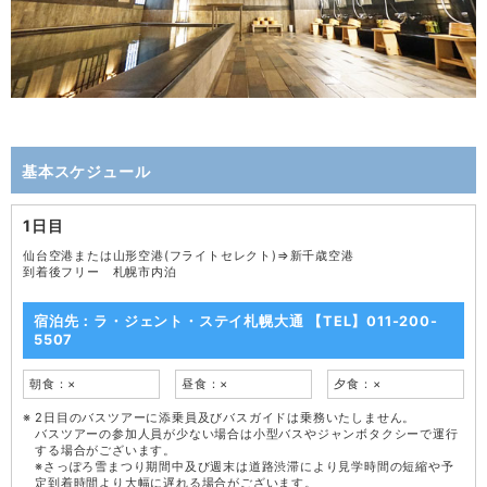
基本スケジュール
1日目
仙台空港または山形空港(フライトセレクト)⇒新千歳空港
到着後フリー 札幌市内泊
宿泊先：ラ・ジェント・ステイ札幌大通 【TEL】011-200-
5507
朝食：×
昼食：×
夕食：×
2日目のバスツアーに添乗員及びバスガイドは乗務いたしません。
バスツアーの参加人員が少ない場合は小型バスやジャンボタクシーで運行
する場合がございます。
※さっぽろ雪まつり期間中及び週末は道路渋滞により見学時間の短縮や予
定到着時間より大幅に遅れる場合がございます。