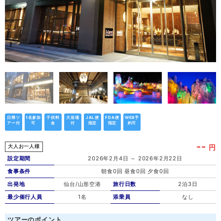
日帰ツ
1名参加
子供料
大浴場
JAL便
FDA便
WEB予
アー付
可
金
付
指定
指定
約可
--
円
大人お一人様
設定期間
2026年2月4日 ～ 2026年2月22日
食事条件
朝食0回 昼食0回 夕食0回
出発地
仙台/山形空港
旅行日数
2泊3日
最少催行人員
1名
添乗員
なし
ツアーのポイント