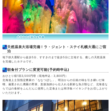
天然温泉大浴場完備！ラ・ジェント・ステイ札幌大通にご宿
泊
地下鉄大通駅から徒歩5分、すすきのまで徒歩5分に立地する、癒しの天然温泉
を完備したホテルです。
朝食付プランに変更可能(予約時申込)
おひとり様1回3,500円増（現地申込：3,800円）
北海道上士別指定農家の「ななつぼし」、明治からの伝統の味を引き継いだ味
噌、厳選された農園の野菜、直接漁師から仕入れる新鮮な魚介類など、北海道な
らではの食材をふんだんに使用した定食または和洋食バイキングをお召し上がり
いただけます。