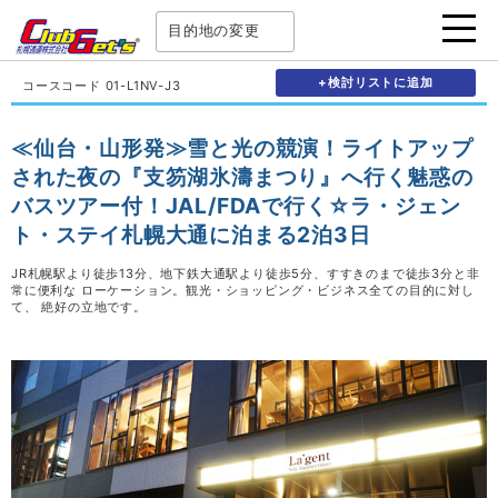
目的地の変更
+検討リストに追加
コースコード 01-L1NV-J3
≪仙台・山形発≫雪と光の競演！ライトアップ
された夜の『支笏湖氷濤まつり』へ行く魅惑の
バスツアー付！JAL/FDAで行く☆ラ・ジェン
ト・ステイ札幌大通に泊まる2泊3日
JR札幌駅より徒歩13分、地下鉄大通駅より徒歩5分、すすきのまで徒歩3分と非
常に便利な ローケーション。観光・ショッピング・ビジネス全ての目的に対し
て、 絶好の立地です。