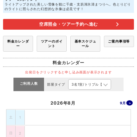
ライトアップされた美しい雪像を観に千歳・支笏湖氷濤まつりへ。色とりどり
のライトに照らされた幻想的な氷像は必見です！
空席照会・ツアー予約へ進む
料金カレンダ
ツアーのポイ
基本スケジュ
ご案内事項等
ー
ント
ール
料金カレンダー
出発日をクリックすると申し込み画面が表示されます
ご利用人数
部屋タイプ
2026年8月
9月
土
1
日
2