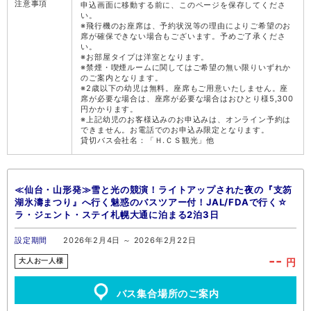
注意事項
申込画面に移動する前に、このページを保存してくださ
い。
※飛行機のお座席は、予約状況等の理由によりご希望のお
席が確保できない場合もございます。予めご了承くださ
い。
※お部屋タイプは洋室となります。
※禁煙・喫煙ルームに関してはご希望の無い限りいずれか
のご案内となります。
※2歳以下の幼児は無料。座席もご用意いたしません。座
席が必要な場合は、座席が必要な場合はおひとり様5,300
円かかります。
※上記幼児のお客様込みのお申込みは、オンライン予約は
できません。お電話でのお申込み限定となります。
貸切バス会社名：「Ｈ.ＣＳ観光」他
≪仙台・山形発≫雪と光の競演！ライトアップされた夜の『支笏
湖氷濤まつり』へ行く魅惑のバスツアー付！JAL/FDAで行く☆
ラ・ジェント・ステイ札幌大通に泊まる2泊3日
設定期間
2026年2月4日 ～ 2026年2月22日
--
円
大人お一人様
バス集合場所のご案内