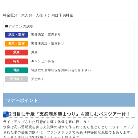
火
11
料金区分：大人お一人様（ ）内は子供料金
水
12
■アイコンの説明
木
13
決定・空席
出発決定・空席あり
募集・空席
出発未決定・空席あり
金
14
満席
満席
待ち
キャンセル待ち
土
15
電話
電話にて空席状況をお問い合わせ下さい
受付終了
受付終了
日
16
月
17
ツアーポイント
2日目に千歳『支笏湖氷濤まつり』を楽しむバスツアー付！
火
18
ライトアップされた幻想的に輝く氷像を観に行こう！
氷像は高い透明度を誇る支笏湖の湖水で作られており色とりどりにライトアップ
水
19
された氷の芸術の数々は、ファンタジックでもあり神秘的な風景でもあります。
もちろん流行りのSNS映えもしっかり狙えます。