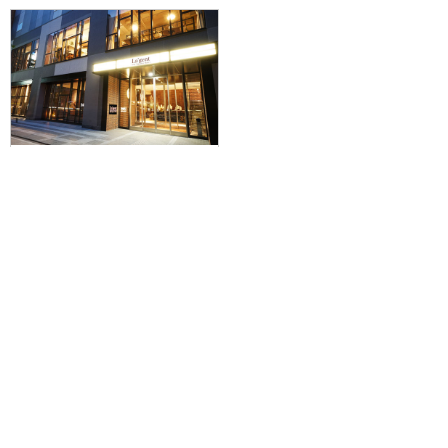
≪仙台・山形発≫雪と光の競演！
ライトアップされた夜の『支笏湖
氷濤まつり』へ行く魅惑のバスツ
アー付！JAL/FDAで行く☆ラ・ジ
ェント・ステイ札幌大通に泊まる2
泊3日
60,400円～151,700円
旅行企画実施
札幌通運株式会社