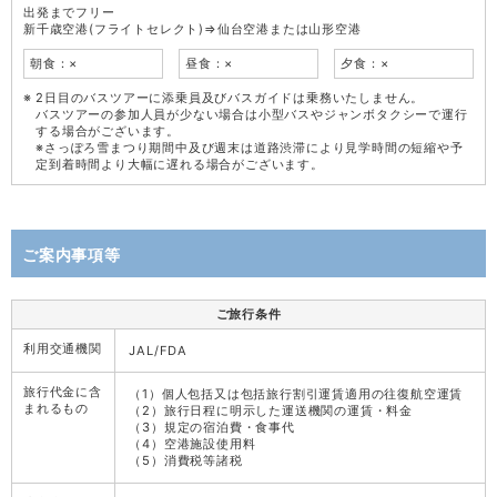
出発までフリー
新千歳空港(フライトセレクト)⇒仙台空港または山形空港
朝食：×
昼食：×
夕食：×
2日目のバスツアーに添乗員及びバスガイドは乗務いたしません。
バスツアーの参加人員が少ない場合は小型バスやジャンボタクシーで運行
する場合がございます。
※さっぽろ雪まつり期間中及び週末は道路渋滞により見学時間の短縮や予
定到着時間より大幅に遅れる場合がございます。
ご案内事項等
ご旅行条件
利用交通機関
JAL/FDA
旅行代金に含
（1）個人包括又は包括旅行割引運賃適用の往復航空運賃
まれるもの
（2）旅行日程に明示した運送機関の運賃・料金
（3）規定の宿泊費・食事代
（4）空港施設使用料
（5）消費税等諸税