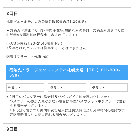
2日目
札幌ビューホテル大通公園(16:10集合/16:20出発)
|
★支笏湖氷濤まつり(約2時間滞在/幻想的な氷の祭典！支笏湖氷濤まつり自
由見学※入場料は旅行代金に含まれています)
|
〇大通公園(21:20-21:40頃着予定)
※乗車されたホテルでは降車することはできません。
到着後フリー 札幌市内泊
宿泊先：ラ・ジェント・ステイ札幌大通 【TEL】011-200-
5507
朝食：×
昼食：×
夕食：×
2日目のバスツアーに添乗員及びバスガイドは乗務いたしません。
バスツアーの参加人員が少ない場合は小型バスやジャンボタクシーで運行
する場合がございます。
※さっぽろ雪まつり期間中及び週末は道路渋滞により見学時間の短縮や予
定到着時間より大幅に遅れる場合がございます。
3日目