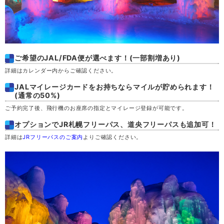
土
29
日
30
ご希望のJAL/FDA便が選べます！(一部割増あり)
詳細はカレンダー内からご確認ください。
月
31
JALマイレージカードをお持ちならマイルが貯められます！
(通常の50%)
ご予約完了後、飛行機のお座席の指定とマイレージ登録が可能です。
オプションでJR札幌フリーパス、道央フリーパスも追加可！
詳細は
JRフリーパスのご案内
よりご確認ください。