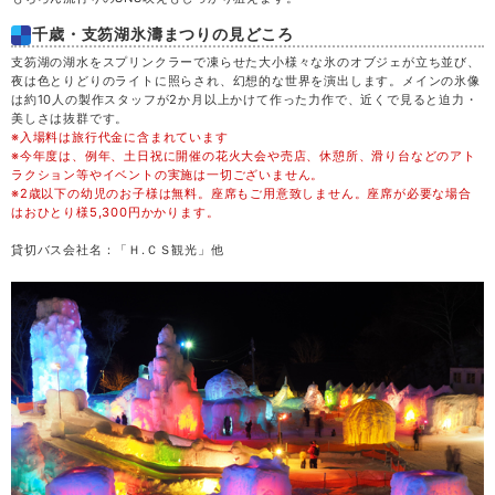
木
20
千歳・支笏湖氷濤まつりの見どころ
支笏湖の湖水をスプリンクラーで凍らせた大小様々な氷のオブジェが立ち並び、
夜は色とりどりのライトに照らされ、幻想的な世界を演出します。メインの氷像
金
21
は約10人の製作スタッフが2か月以上かけて作った力作で、近くで見ると迫力・
美しさは抜群です。
※入場料は旅行代金に含まれています
土
22
※今年度は、例年、土日祝に開催の花火大会や売店、休憩所、滑り台などのアト
ラクション等やイベントの実施は一切ございません。
※2歳以下の幼児のお子様は無料。座席もご用意致しません。座席が必要な場合
日
23
はおひとり様5,300円かかります。
貸切バス会社名：「Ｈ.ＣＳ観光」他
月
24
火
25
水
26
木
27
金
28