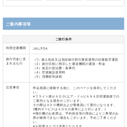
ご案内事項等
ご旅行条件
利用交通機関
JAL/FDA
旅行代金に含
（1）個人包括又は包括旅行割引運賃適用の往復航空運賃
まれるもの
（2）旅行日程に明示した運送機関の運賃・料金
（3）規定の宿泊費・食事代
（4）空港施設使用料
（5）消費税等諸税
注意事項
申込画面に移動する前に、このページを保存してくださ
い。
※フライト便がＡＤＯ(エア・ドゥ)/ＡＮＡ共同運航便での
ご案内となる場合がございます。
その際はＡＤＯ機材および乗務員にて運行になります。
(機内サービスはＡＤＯの基準により行います。)
※飛行機のお座席は、予約状況等の理由によりご希望のお
席が確保できない場合もございます。予めご了承くださ
い。
※お部屋タイプは洋室となります。