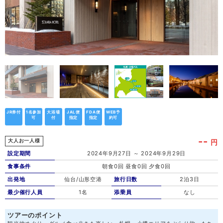
JR券付
1名参加
大浴場
JAL便
FDA便
WEB予
可
付
指定
指定
約可
--
円
大人お一人様
設定期間
2024年9月27日 ～ 2024年9月29日
食事条件
朝食0回 昼食0回 夕食0回
出発地
仙台/山形空港
旅行日数
2泊3日
最少催行人員
1名
添乗員
なし
ツアーのポイント