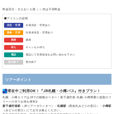
料金区分：大人お一人様（ ）内は子供料金
水
12
■アイコンの説明
木
13
決定・空席
出発決定・空席あり
募集・空席
出発未決定・空席あり
金
14
満席
満席
待ち
キャンセル待ち
土
15
電話
電話にて空席状況をお問い合わせ下さい
受付終了
受付終了
日
16
月
17
ツアーポイント
滞在中ご利用OK！『JR札幌・小樽パス』付きプラン！
火
18
札幌・小樽エリアはJRでの移動がベター！新千歳空港-札幌-小樽間乗り放題のフ
リーパス付でお得＆便利♪
水
19
新千歳空港駅
（JRツアーカウンター）・
札幌駅
（西改札みどりの窓口）・
小樽駅
（みどりの窓口）にてお引き換えください。