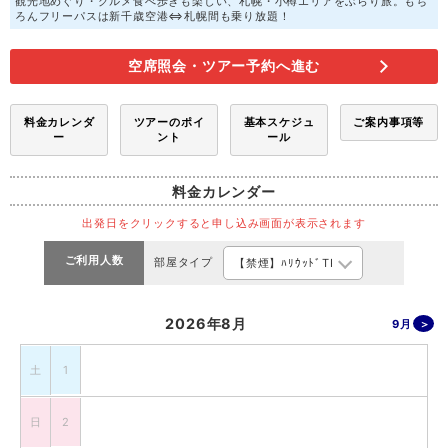
観光地めぐり・グルメ食べ歩きも楽しい、札幌・小樽エリアをぶらり旅。もち
ろんフリーパスは新千歳空港⇔札幌間も乗り放題！
空席照会・ツアー予約へ進む
料金カレンダ
ツアーのポイ
基本スケジュ
ご案内事項等
ー
ント
ール
料金カレンダー
出発日をクリックすると申し込み画面が表示されます
ご利用人数
部屋タイプ
2026年8月
9月
土
1
日
2