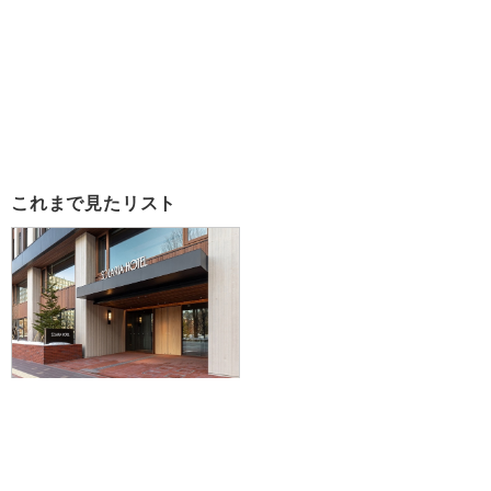
これまで見たリスト
【仙台・山形発】滞在中JR乗り放
題の札幌・小樽パス付で人気の札
幌・小樽をぶらり旅。JAL/FDAで
行く☆大浴場付！ソラリア西鉄ホ
テル札幌に泊まる2泊3日
52,900円～87,300円