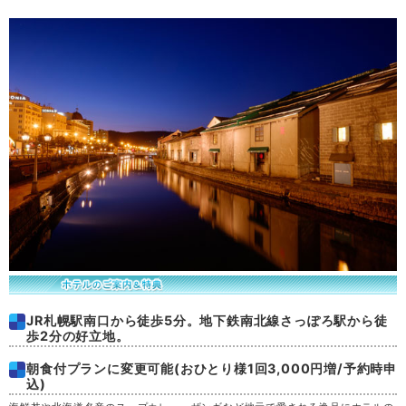
土
29
日
30
月
31
JR札幌駅南口から徒歩5分。地下鉄南北線さっぽろ駅から徒
歩2分の好立地。
朝食付プランに変更可能(おひとり様1回3,000円増/予約時申
込)