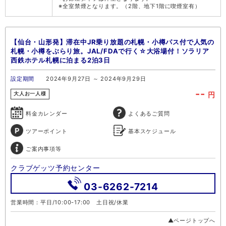
※全室禁煙となります。（2階、地下1階に喫煙室有）
【仙台・山形発】滞在中JR乗り放題の札幌・小樽パス付で人気の
札幌・小樽をぶらり旅。JAL/FDAで行く☆大浴場付！ソラリア
西鉄ホテル札幌に泊まる2泊3日
設定期間
2024年9月27日 ～ 2024年9月29日
--
円
大人お一人様
料金カレンダー
よくあるご質問
ツアーポイント
基本スケジュール
ご案内事項等
クラブゲッツ予約センター
03-6262-7214
営業時間：平日/10:00-17:00 土日祝/休業
▲ページトップへ