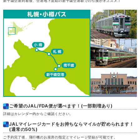
新千歳空港到着後、空港地下直結の新千歳空港駅での引換がオススメ！
木
20
金
21
土
22
日
23
月
24
火
25
水
26
ご希望のJAL/FDA便が選べます！(一部割増あり)
詳細はカレンダー内からご確認ください。
木
27
JALマイレージカードをお持ちならマイルが貯められます！
(通常の50%)
金
28
ご予約完了後、飛行機のお座席の指定とマイレージ登録が可能です。