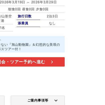
2026年3月19日 ～ 2026年3月29日
朝食0回 昼食0回 夕食0回
/山形空
旅行日数
2泊3日
港
添乗員
なし
1名
ト
せない『旭山動物園』＆幻想的な美瑛の
バスツアー付！
照会・ツアー予約へ進む
ご案内事項等