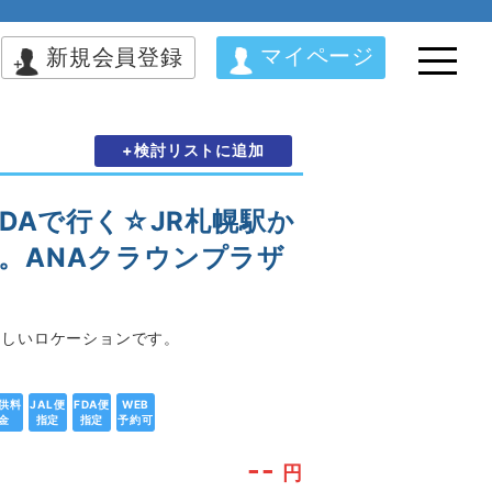
マイページ
新規会員登録
+検討リストに追加
DAで行く☆JR札幌駅か
。ANAクラウンプラザ
わしいロケーションです。
供料
JAL便
FDA便
WEB
金
指定
指定
予約可
--
円