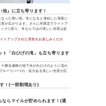
い池』に立ち寄ります！
になった青い池。冬になると凍結した湖面に
光景が広がります。さらに冬限定でライトア
チックに彩り、冬ならではの美しい光景は必
ライトアップされた景色をお楽しみくださ
ット「白ひげの滝」も立ち寄ります
、十勝岳連峰の地下水が白ひげのように流れ
ブルーリバー)の、迫力ある美しい光景が広
ます！(一部割増あり)
。
ちならマイルが貯められます！(通