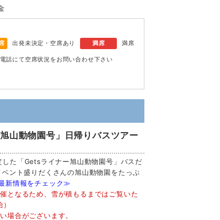
金
席
出発未決定・空席あり
満席
満席
電話にて空席状況をお問い合わせ下さい
ー旭山動物園号」日帰りバスツアー
した「Getsライナー旭山動物園号」バスだ
イベント盛りだくさんの旭山動物園をたっぷ
で最新情報をチェック≫
開催となるため、雪が積もるまではご覧いた
始）
ない場合がございます。