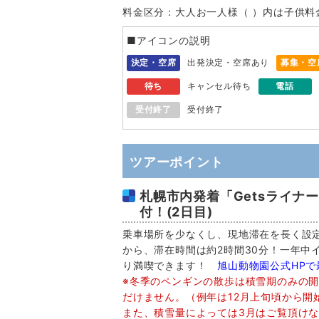
料金区分：大人お一人様（ ）内は子供料
■アイコンの説明
決定・空席
出発決定・空席あり
募集・空
待ち
キャンセル待ち
電話
受付終了
受付終了
ツアーポイント
札幌市内発着「Getsライナ
付！(2日目)
乗車場所を少なくし、現地滞在を長く設定
から、滞在時間は約2時間30分！一年中
り満喫できます！
旭山動物園公式HP
※冬季のペンギンの散歩は積雪期のみの
だけません。（例年は12月上旬頃から開
また、積雪量によっては3月はご覧頂け