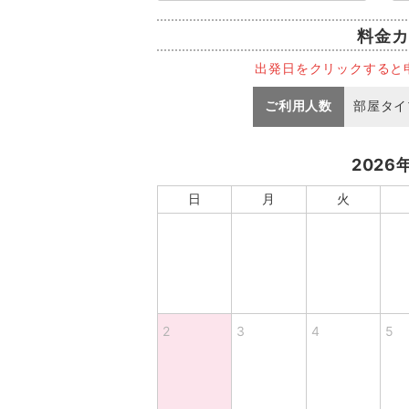
料金カ
出発日をクリックすると
ご利用人数
部屋タイ
2026
日
月
火
2
3
4
5