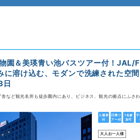
物園＆美瑛青い池バスツアー付！JAL/F
みに溶け込む、モダンで洗練された空間
3日
庁舎など観光名所も徒歩圏内にあり、ビジネス、観光の拠点にふさ
入場券
日帰ツ
1名参
子
付
アー付
加可
大人お一人様