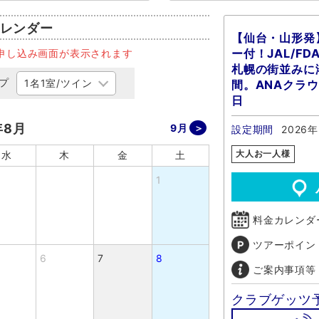
レンダー
【仙台・山形発
ー付！JAL/F
申し込み画面が表示されます
札幌の街並みに
プ
間。ANAクラ
日
年8月
9月
設定期間
2026年
大人お一人様
水
木
金
土
1
料金カレンダ
ツアーポイン
6
7
8
ご案内事項等
クラブゲッツ