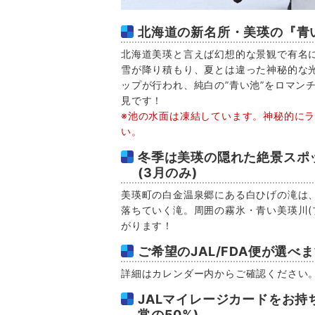
北海道の新名所・美瑛の『青
北海道美瑛と言えば幻想的な景観で有名
雪が降り積もり、夏とは違った神秘的な
ップが行われ、純白の”青い池”をロマン
見です！
※池の水面は凍結しています。神秘的に
い。
冬季は美瑛の隠れた絶景スポ
(3月のみ)
美瑛町の白金温泉郷にある白ひげの滝は
落ちていく滝。周囲の霧氷・青い美瑛川(
がります！
ご希望のJAL/FDA便が選べ
詳細はカレンダー内からご確認ください
JALマイレージカードをお持
常の50%)