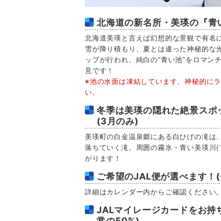
北海道の新名所・美瑛の『青
北海道美瑛と言えば幻想的な景観で有名
雪が降り積もり、夏とは違った神秘的な
ップが行われ、純白の”青い池”をロマン
見です！
※池の水面は凍結しています。神秘的に
い。
冬季は美瑛の隠れた絶景スポ
(3月のみ)
美瑛町の白金温泉郷にある白ひげの滝は
落ちていく滝。周囲の霧氷・青い美瑛川(
がります！
ご希望のJAL便が選べます！
詳細はカレンダー内からご確認ください
JALマイレージカードをお持
常の50%)