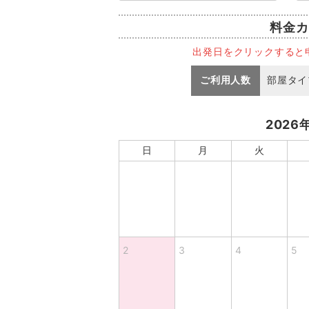
料金カ
出発日をクリックすると
ご利用人数
部屋タイ
2026
日
月
火
2
3
4
5