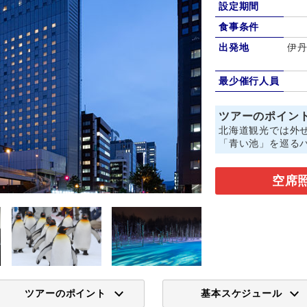
設定期間
食事条件
出発地
伊丹
最少催行人員
ツアーのポイン
北海道観光では外
「青い池」を巡る
空席
ツアーのポイント
基本スケジュール