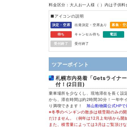
料金区分：大人お一人様（ ）内は子供料
■アイコンの説明
決定・空席
出発決定・空席あり
募集・空
待ち
キャンセル待ち
電話
受付終了
受付終了
ツアーポイント
札幌市内発着「Getsライナ
付！(2日目)
乗車場所を少なくし、現地滞在を長く設定
から、滞在時間は約2時間30分！一年中
り満喫できます！
旭山動物園公式HP
※冬季のペンギンの散歩は積雪期のみの
だけません。（例年は12月上旬頃から開
また、積雪量によっては3月はご覧頂け