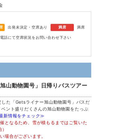
金
席
出発未決定・空席あり
満席
満席
電話にて空席状況をお問い合わせ下さい
ー旭山動物園号」日帰りバスツアー
した「Getsライナー旭山動物園号」バスだ
イベント盛りだくさんの旭山動物園をたっぷ
で最新情報をチェック≫
開催となるため、雪が積もるまではご覧いた
始）
ない場合がございます。