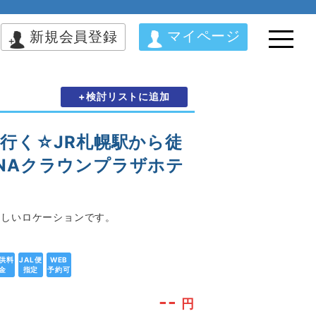
マイページ
新規会員登録
+検討リストに追加
行く☆JR札幌駅から徒
NAクラウンプラザホテ
わしいロケーションです。
供料
JAL便
WEB
金
指定
予約可
--
円