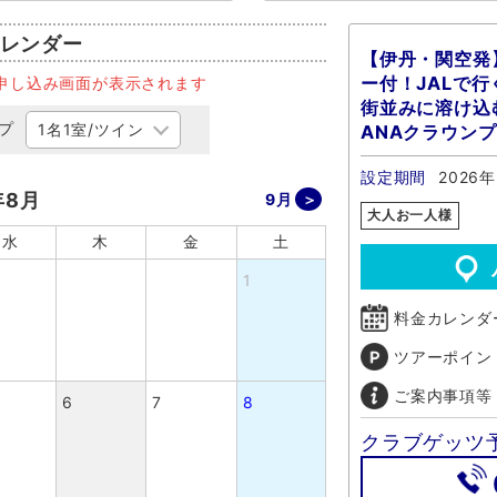
レンダー
【伊丹・関空発
ー付！JALで
申し込み画面が表示されます
街並みに溶け込
プ
ANAクラウン
設定期間
2026年
年8月
9月
大人お一人様
水
木
金
土
1
料金カレンダ
ツアーポイン
ご案内事項等
6
7
8
クラブゲッツ