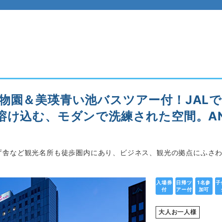
物園＆美瑛青い池バスツアー付！JALで
溶け込む、モダンで洗練された空間。A
庁舎など観光名所も徒歩圏内にあり、ビジネス、観光の拠点にふさ
入場券
日帰ツ
1名参
子
付
アー付
加可
大人お一人様