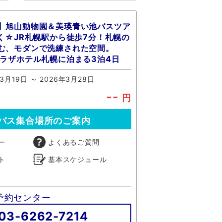
】旭山動物園＆美瑛青い池バスツア
行く☆JR札幌駅から徒歩7分！札幌の
む、モダンで洗練された空間。
プラザホテル札幌に泊まる3泊4日
3月19日 ～ 2026年3月28日
--
円
バス集合場所のご案内
ー
よくあるご質問
ト
基本スケジュール
予約センター
03-6262-7214