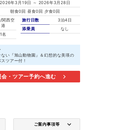
2026年3月19日 ～ 2026年3月28日
朝食0回 昼食0回 夕食0回
/関西空
旅行日数
3泊4日
港
添乗員
なし
1名
ト
せない『旭山動物園』＆幻想的な美瑛の
バスツアー付！
照会・ツアー予約へ進む
ご案内事項等