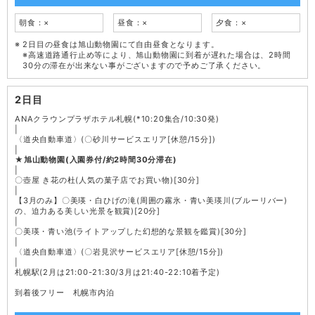
朝食：×
昼食：×
夕食：×
2日目の昼食は旭山動物園にて自由昼食となります。
※高速道路通行止め等により、旭山動物園に到着が遅れた場合は、2時間
30分の滞在が出来ない事がございますので予めご了承ください。
2日目
ANAクラウンプラザホテル札幌(*10:20集合/10:30発)
|
〈道央自動車道〉(〇砂川サービスエリア[休憩/15分])
|
★旭山動物園(入園券付/約2時間30分滞在)
|
〇壺屋 き花の杜(人気の菓子店でお買い物)[30分]
|
【3月のみ】〇美瑛・白ひげの滝(周囲の霧氷・青い美瑛川(ブルーリバー)
の、迫力ある美しい光景を観賞)[20分]
|
〇美瑛・青い池(ライトアップした幻想的な景観を鑑賞)[30分]
|
〈道央自動車道〉(〇岩見沢サービスエリア[休憩/15分])
|
札幌駅(2月は21:00-21:30/3月は21:40-22:10着予定)
到着後フリー 札幌市内泊