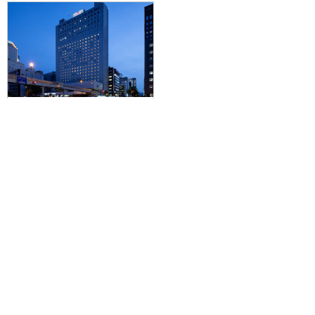
【羽田空港発】旭山動物園＆美瑛
青い池バスツアー付！JALで行く
☆JR札幌駅から徒歩7分！札幌の
街並みに溶け込む、モダンで洗練
された空間。ANAクラウンプラザ
ホテル札幌に泊まる3泊4日
71,800円～178,000円
旅行企画実施
札幌通運株式会社
sapporo experss co.,ltd.