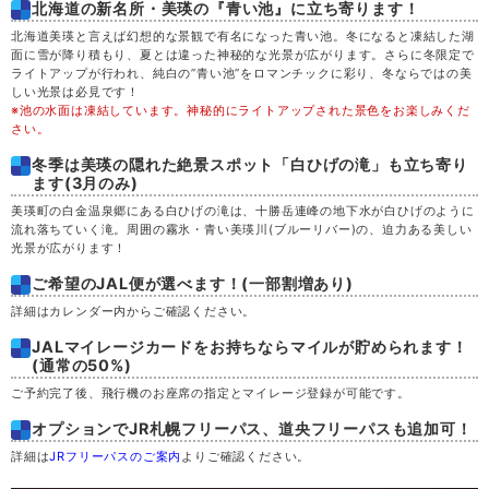
北海道の新名所・美瑛の『青い池』に立ち寄ります！
金
28
北海道美瑛と言えば幻想的な景観で有名になった青い池。冬になると凍結した湖
面に雪が降り積もり、夏とは違った神秘的な光景が広がります。さらに冬限定で
土
29
ライトアップが行われ、純白の”青い池”をロマンチックに彩り、冬ならではの美
しい光景は必見です！
※池の水面は凍結しています。神秘的にライトアップされた景色をお楽しみくだ
日
30
さい。
冬季は美瑛の隠れた絶景スポット「白ひげの滝」も立ち寄り
月
31
ます(3月のみ)
美瑛町の白金温泉郷にある白ひげの滝は、十勝岳連峰の地下水が白ひげのように
流れ落ちていく滝。周囲の霧氷・青い美瑛川(ブルーリバー)の、迫力ある美しい
光景が広がります！
ご希望のJAL便が選べます！(一部割増あり)
詳細はカレンダー内からご確認ください。
JALマイレージカードをお持ちならマイルが貯められます！
(通常の50%)
ご予約完了後、飛行機のお座席の指定とマイレージ登録が可能です。
オプションでJR札幌フリーパス、道央フリーパスも追加可！
詳細は
JRフリーパスのご案内
よりご確認ください。