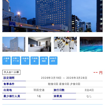
入場券
日帰ツ
1名参加
子供料
JAL便
WEB予
付
アー付
可
金
指定
約可
--
円
大人お一人様
設定期間
2026年3月19日 ～ 2026年3月28日
食事条件
朝食0回 昼食0回 夕食0回
出発地
羽田空港
旅行日数
3泊4日
最少催行人員
1名
添乗員
なし