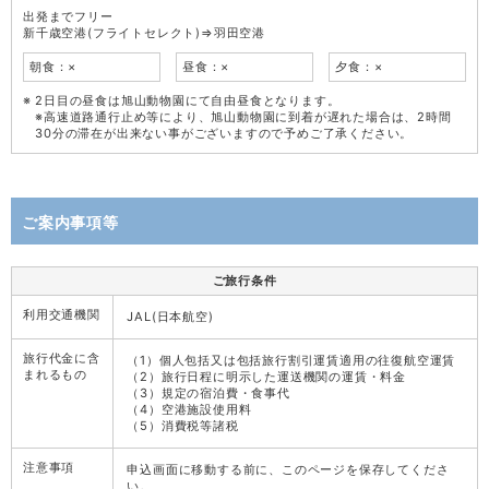
出発までフリー
新千歳空港(フライトセレクト)⇒羽田空港
朝食：×
昼食：×
夕食：×
2日目の昼食は旭山動物園にて自由昼食となります。
※高速道路通行止め等により、旭山動物園に到着が遅れた場合は、2時間
30分の滞在が出来ない事がございますので予めご了承ください。
ご案内事項等
ご旅行条件
利用交通機関
JAL(日本航空)
旅行代金に含
（1）個人包括又は包括旅行割引運賃適用の往復航空運賃
まれるもの
（2）旅行日程に明示した運送機関の運賃・料金
（3）規定の宿泊費・食事代
（4）空港施設使用料
（5）消費税等諸税
注意事項
申込画面に移動する前に、このページを保存してくださ
い。