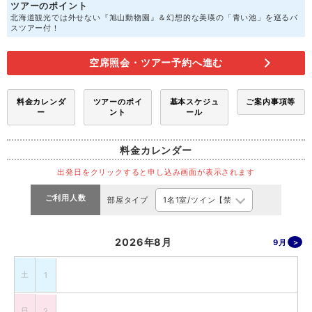
ツアーのポイント
北海道観光では外せない『旭山動物園』＆幻想的な美瑛の「青い池」を巡るバ
スツアー付！
空席照会・ツアー予約へ進む
料金カレンダ
ツアーのポイ
基本スケジュ
ご案内事項等
ー
ント
ール
料金カレンダー
出発日をクリックすると申し込み画面が表示されます
ご利用人数
部屋タイプ
2026年8月
9月
土
1
日
2