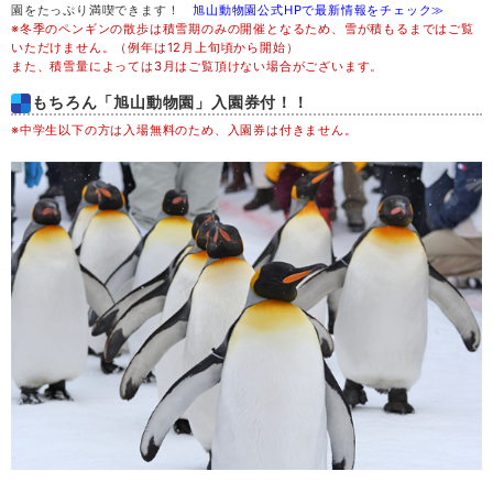
園をたっぷり満喫できます！
旭山動物園公式HPで最新情報をチェック≫
※冬季のペンギンの散歩は積雪期のみの開催となるため、雪が積もるまではご覧
木
20
いただけません。（例年は12月上旬頃から開始）
また、積雪量によっては3月はご覧頂けない場合がございます。
金
21
もちろん「旭山動物園」入園券付！！
※中学生以下の方は入場無料のため、入園券は付きません。
土
22
日
23
月
24
火
25
水
26
木
27