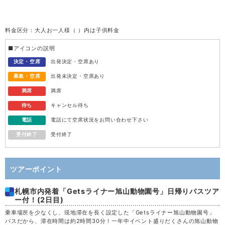
火
11
料金区分：大人お一人様（ ）内は子供料金
水
12
■アイコンの説明
木
13
決定・空席
出発決定・空席あり
募集・空席
出発未決定・空席あり
金
14
満席
満席
待ち
キャンセル待ち
土
15
電話
電話にて空席状況をお問い合わせ下さい
受付終了
受付終了
日
16
月
17
ツアーポイント
札幌市内発着「Getsライナー旭山動物園号」日帰りバスツア
火
18
ー付！(2日目)
乗車場所を少なくし、現地滞在を長く設定した「Getsライナー旭山動物園号」
水
19
バスだから、滞在時間は約2時間30分！一年中イベント盛りだくさんの旭山動物