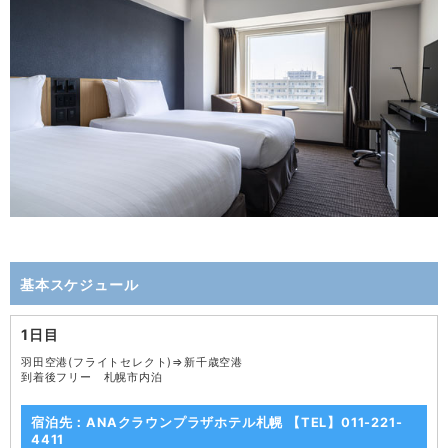
基本スケジュール
1日目
羽田空港(フライトセレクト)⇒新千歳空港
到着後フリー 札幌市内泊
宿泊先：ANAクラウンプラザホテル札幌 【TEL】011-221-
4411