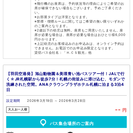
※飛行機のお座席は、予約状況等の理由によりご希望のお
席が確保できない場合もございます。予めご了承くださ
い。
※お部屋タイプは洋室となります。
※禁煙・喫煙ルームに関してはご希望の無い限りいずれか
のご案内となります。
※2歳以下の幼児は無料。座席もご用意いたしません。座
席が必要な場合は、座席が必要な場合はおひとり様6,000
円かかります。
※上記幼児のお客様込みのお申込みは、オンライン予約は
できません。お電話でのお申込み限定となります。
貸切バス会社名：「Ｈ.ＣＳ観光」他
【羽田空港発】旭山動物園＆美瑛青い池バスツアー付！JALで行
く☆JR札幌駅から徒歩7分！札幌の街並みに溶け込む、モダンで
洗練された空間。ANAクラウンプラザホテル札幌に泊まる3泊4
日
設定期間
2026年3月19日 ～ 2026年3月28日
--
円
大人お一人様
バス集合場所のご案内