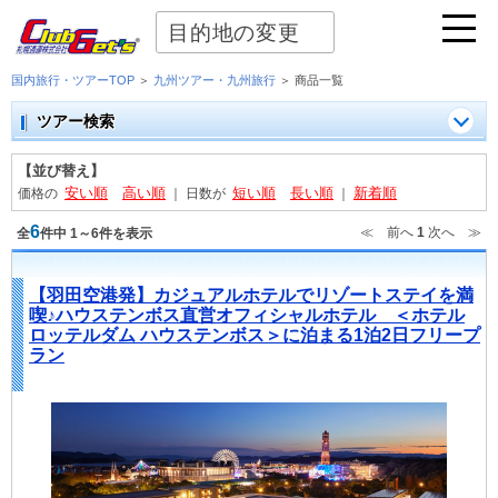
目的地の変更
国内旅行・ツアーTOP
＞
九州ツアー・九州旅行
＞ 商品一覧
ツアー検索
【並び替え】
安い順
高い順
短い順
長い順
新着順
価格の
｜
日数が
｜
6
≪ 前へ
1
次へ ≫
全
件中 1～6件を表示
【羽田空港発】カジュアルホテルでリゾートステイを満
喫♪ハウステンボス直営オフィシャルホテル ＜ホテル
ロッテルダム ハウステンボス＞に泊まる1泊2日フリープ
ラン