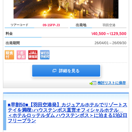
出発地
ツアーコード
09-15FP-J3
羽田空港
\40,500～\129,500
料金
出発期間
26/04/01～26/09/30
詳細を見る
検討リストに保存
■早割50■【羽田空港発】カジュアルホテルでリゾートス
テイを満喫♪ハウステンボス直営オフィシャルホテル
＜ホテルロッテルダム ハウステンボス＞に泊まる1泊2日
フリープラン