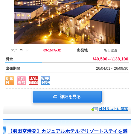
出発地
ツアーコード
09-15FA-J2
羽田空港
\40,500～\138,100
料金
出発期間
26/04/01～26/09/30
詳細を見る
検討リストに保存
【羽田空港発】カジュアルホテルでリゾートステイを満