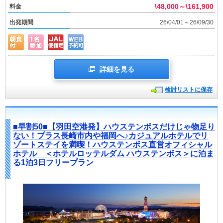
\48,000～\161,900
料金
出発期間
26/04/01～26/09/30
詳細を見る
検討リストに保存
■早割50■【羽田空港発】ハウステンボスだけじゃ物足り
ない！プラス長崎市内や福岡へ♪カジュアルホテルでリ
ゾートステイを満喫！ハウステンボス直営オフィシャル
ホテル ＜ホテルロッテルダム ハウステンボス＞に泊ま
る1泊3日フリープラン