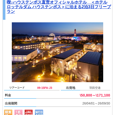
喫♪ハウステンボス直営オフィシャルホテル ＜ホテル
ロッテルダム ハウステンボス＞に泊まる2泊3日フリープ
ラン
出発地
ツアーコード
09-15FA-J3
羽田空港
\50,800～\171,100
料金
出発期間
26/04/01～26/09/30