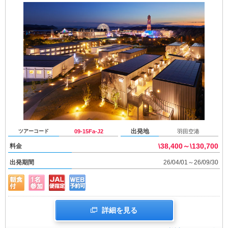
出発地
ツアーコード
09-15Fa-J2
羽田空港
\38,400～\130,700
料金
出発期間
26/04/01～26/09/30
詳細を見る