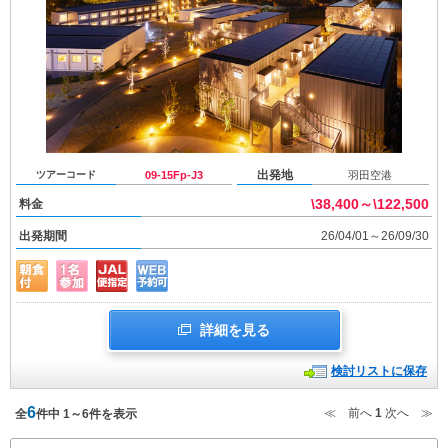
出発地
ツアーコード
09-15Fp-J3
羽田空港
\38,400～\122,500
料金
出発期間
26/04/01～26/09/30
詳細を見る
検討リストに保存
6
≪ 前へ
1
次へ ≫
全
件中 1～6件を表示