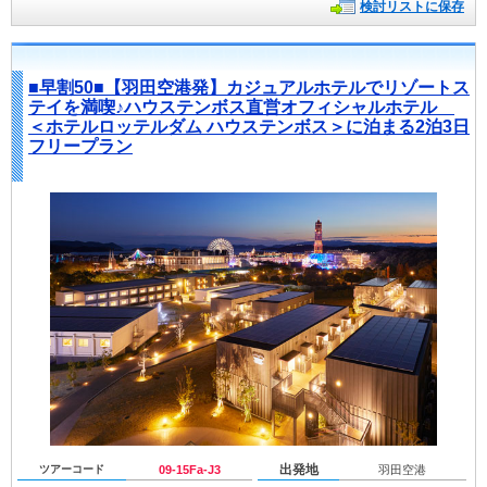
検討リストに保存
■早割50■【羽田空港発】カジュアルホテルでリゾートス
テイを満喫♪ハウステンボス直営オフィシャルホテル
＜ホテルロッテルダム ハウステンボス＞に泊まる2泊3日
フリープラン
出発地
ツアーコード
09-15Fa-J3
羽田空港