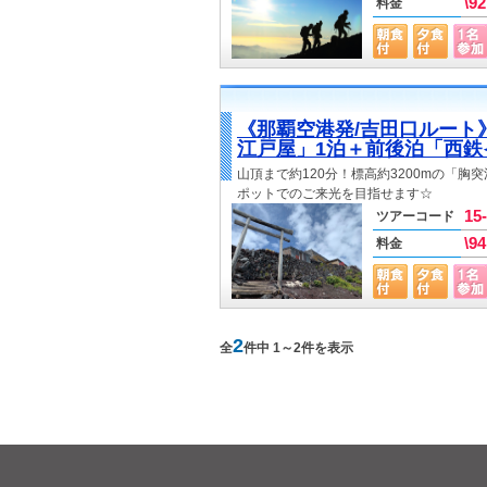
\9
料金
《那覇空港発/吉田口ルート
江戸屋」1泊＋前後泊「西鉄
山頂まで約120分！標高約3200mの「
ポットでのご来光を目指せます☆
15
ツアーコード
\9
料金
2
全
件中 1～2件を表示