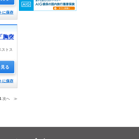
トに保存
「胸突
ベストス
を見る
トに保存
1
次へ ≫