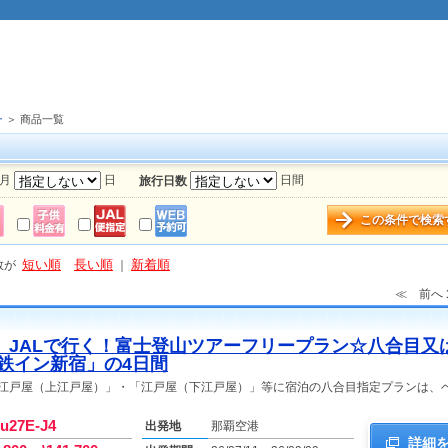
ー
＞ 商品一覧
月
日
日間
旅行日数
この条件で検索
短い順
長い順
新着順
数が
｜
≪ 前へ
》JALで行く！富士登山ツアーフリープラン☆八合目又
鉄イン新宿」の4日間
胸突江戸屋（上江戸屋）」・「江戸屋（下江戸屋）」等に宿泊の八合目指定プランは、
-u27E-J4
出発地
那覇空港
詳細