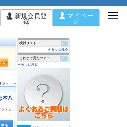
マイペー
新規会員登
ジ
録
検討リスト
＋もっと見る
これまで見たツアー
する
＋もっと見る
1
次へ ≫
は本八
ベストス
を見る