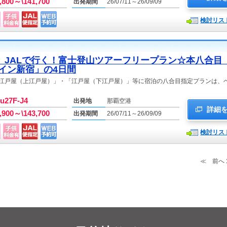
2,800～\141,700
出発期間
26/07/11～26/09/09
検討リス
》JALで行く！富士登山ツアーフリープラン☆本八合目
イン新宿」の4日間
胸突江戸屋（上江戸屋）」・「江戸屋（下江戸屋）」等に宿泊の八合目指定プランは、
-u27F-J4
出発地
那覇空港
詳細
4,900～\143,700
出発期間
26/07/11～26/09/09
検討リス
≪ 前へ