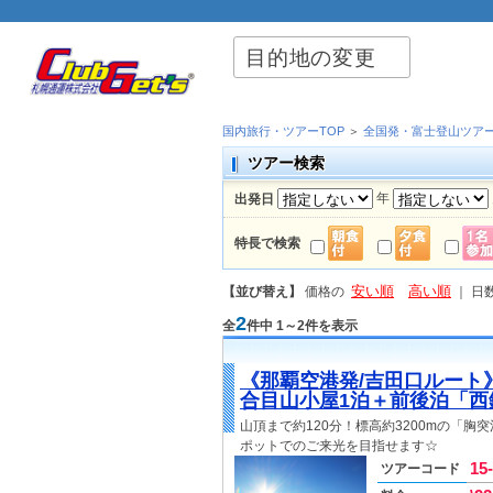
目的地の変更
国内旅行・ツアーTOP
＞
全国発・富士登山ツア
ツアー検索
年
出発日
特長で検索
安い順
高い順
【並び替え】
価格の
｜
日
2
全
件中 1～2件を表示
《那覇空港発/吉田口ルート
合目山小屋1泊＋前後泊「西
山頂まで約120分！標高約3200mの「
ポットでのご来光を目指せます☆
15
ツアーコード