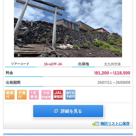
出発地
ツアーコード
15-n27F-J4
北九州空港
\91,200～\118,500
料金
出発期間
26/07/11～26/09/09
詳細を見る
検討リストに保存