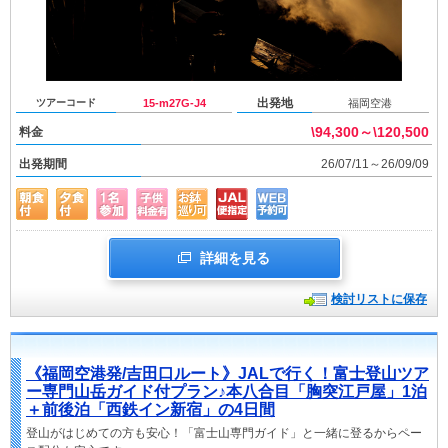
出発地
ツアーコード
15-m27G-J4
福岡空港
\94,300～\120,500
料金
出発期間
26/07/11～26/09/09
詳細を見る
検討リストに保存
《福岡空港発/吉田口ルート》JALで行く！富士登山ツア
ー専門山岳ガイド付プラン♪本八合目「胸突江戸屋」1泊
＋前後泊「西鉄イン新宿」の4日間
登山がはじめての方も安心！「富士山専門ガイド」と一緒に登るからペー