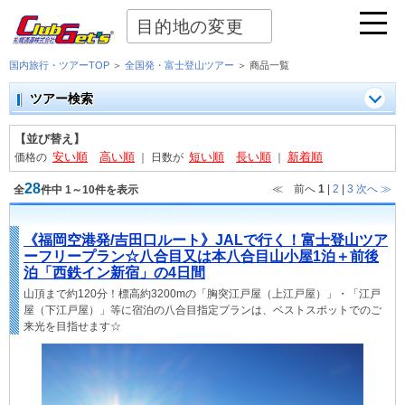
目的地の変更
国内旅行・ツアーTOP
＞
全国発・富士登山ツアー
＞ 商品一覧
ツアー検索
【並び替え】
安い順
高い順
短い順
長い順
新着順
価格の
｜
日数が
｜
28
≪ 前へ
1
|
2
|
3
次へ
≫
全
件中 1～10件を表示
《福岡空港発/吉田口ルート》JALで行く！富士登山ツア
ーフリープラン☆八合目又は本八合目山小屋1泊＋前後
泊「西鉄イン新宿」の4日間
山頂まで約120分！標高約3200mの「胸突江戸屋（上江戸屋）」・「江戸
屋（下江戸屋）」等に宿泊の八合目指定プランは、ベストスポットでのご
来光を目指せます☆