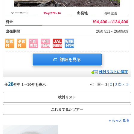
出発地
ツアーコード
15-p27F-J4
長崎空港
\94,400～\134,400
料金
出発期間
26/07/11～26/09/09
詳細を見る
検討リストに保存
28
≪ 前へ
1
|
2
|
3
次へ
≫
全
件中 1～10件を表示
検討リスト
これまで見たツアー
＋もっと見る