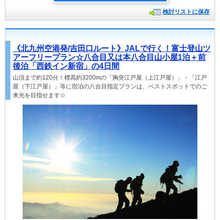
検討リストに保存
《北九州空港発/吉田口ルート》JALで行く！富士登山ツ
アーフリープラン☆八合目又は本八合目山小屋1泊＋前
後泊「西鉄イン新宿」の4日間
山頂まで約120分！標高約3200mの「胸突江戸屋（上江戸屋）」・「江戸
屋（下江戸屋）」等に宿泊の八合目指定プランは、ベストスポットでのご
来光を目指せます☆