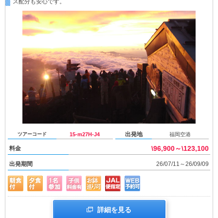
ス配分も安心です。
出発地
ツアーコード
15-m27H-J4
福岡空港
\96,900～\123,100
料金
出発期間
26/07/11～26/09/09
詳細を見る