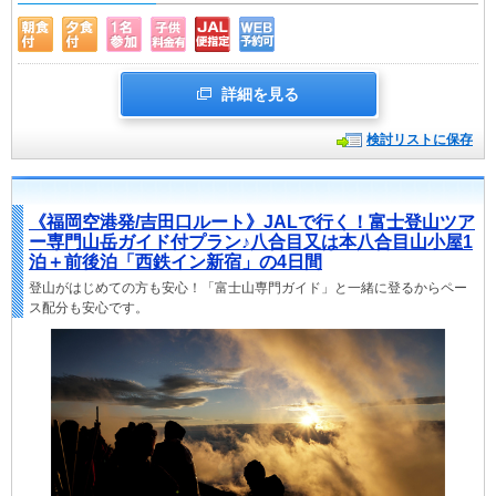
詳細を見る
検討リストに保存
《福岡空港発/吉田口ルート》JALで行く！富士登山ツア
ー専門山岳ガイド付プラン♪八合目又は本八合目山小屋1
泊＋前後泊「西鉄イン新宿」の4日間
登山がはじめての方も安心！「富士山専門ガイド」と一緒に登るからペー
ス配分も安心です。