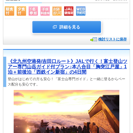
詳細を見る
検討リストに保存
《北九州空港発/吉田口ルート》JALで行く！富士登山ツ
アー専門山岳ガイド付プラン♪本八合目「胸突江戸屋」1
泊＋前後泊「西鉄イン新宿」の4日間
登山がはじめての方も安心！「富士山専門ガイド」と一緒に登るからペー
ス配分も安心です。