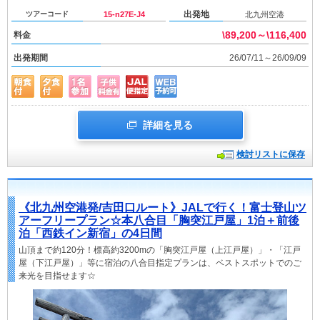
出発地
ツアーコード
15-n27E-J4
北九州空港
\89,200～\116,400
料金
出発期間
26/07/11～26/09/09
詳細を見る
検討リストに保存
《北九州空港発/吉田口ルート》JALで行く！富士登山ツ
アーフリープラン☆本八合目「胸突江戸屋」1泊＋前後
泊「西鉄イン新宿」の4日間
山頂まで約120分！標高約3200mの「胸突江戸屋（上江戸屋）」・「江戸
屋（下江戸屋）」等に宿泊の八合目指定プランは、ベストスポットでのご
来光を目指せます☆