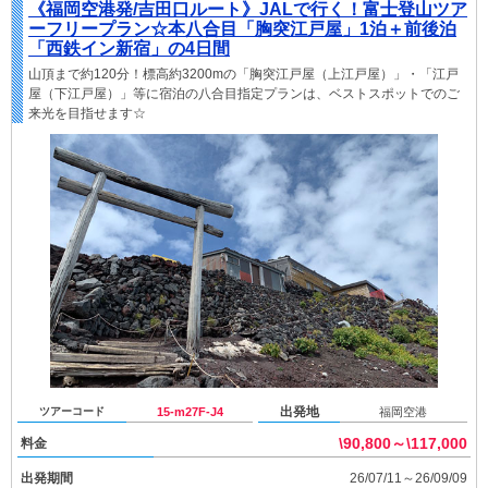
《福岡空港発/吉田口ルート》JALで行く！富士登山ツア
ーフリープラン☆本八合目「胸突江戸屋」1泊＋前後泊
「西鉄イン新宿」の4日間
山頂まで約120分！標高約3200mの「胸突江戸屋（上江戸屋）」・「江戸
屋（下江戸屋）」等に宿泊の八合目指定プランは、ベストスポットでのご
来光を目指せます☆
出発地
ツアーコード
15-m27F-J4
福岡空港
\90,800～\117,000
料金
出発期間
26/07/11～26/09/09