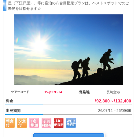
屋（下江戸屋）」等に宿泊の八合目指定プランは、ベストスポットでのご
来光を目指せます☆
出発地
ツアーコード
15-p27E-J4
長崎空港
\92,300～\132,400
料金
出発期間
26/07/11～26/09/09