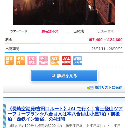
出発地
ツアーコード
15-n27H-J4
北九州空港
\97,400～\124,600
料金
出発期間
26/07/11～26/09/09
詳細を見る
検討リストに保存
《長崎空港発/吉田口ルート》JALで行く！富士登山ツア
ーフリープラン☆八合目又は本八合目山小屋1泊＋前後
泊「西鉄イン新宿」の4日間
山頂まで約120分！標高約3200mの「胸突江戸屋（上江戸屋）」・「江戸