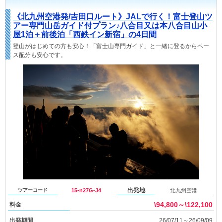
《北九州空港発/吉田口ルート》JALで行く！富士登山ツ
アー専門山岳ガイド付プラン♪八合目又は本八合目山小
屋1泊＋前後泊「西鉄イン新宿」の4日間
登山がはじめての方も安心！「富士山専門ガイド」と一緒に登るからペー
ス配分も安心です。
出発地
ツアーコード
15-n27G-J4
北九州空港
\94,800～\122,100
料金
出発期間
26/07/11～26/09/09