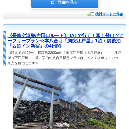
詳細を見る
検討リストに保存
《長崎空港発/吉田口ルート》JALで行く！富士登山ツア
ーフリープラン☆本八合目「胸突江戸屋」1泊＋前後泊
「西鉄イン新宿」の4日間
山頂まで約120分！標高約3200mの「胸突江戸屋（上江戸屋）」・「江戸
屋（下江戸屋）」等に宿泊の八合目指定プランは、ベストスポットでのご
来光を目指せます☆