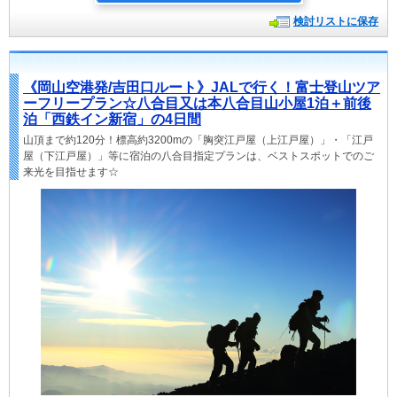
検討リストに保存
《岡山空港発/吉田口ルート》JALで行く！富士登山ツア
ーフリープラン☆八合目又は本八合目山小屋1泊＋前後
泊「西鉄イン新宿」の4日間
山頂まで約120分！標高約3200mの「胸突江戸屋（上江戸屋）」・「江戸
屋（下江戸屋）」等に宿泊の八合目指定プランは、ベストスポットでのご
来光を目指せます☆