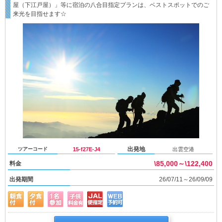
屋（下江戸屋）」等に宿泊の八合目指定プランは、ベストスポットでのご
来光を目指せます☆
出発地
ツアーコード
15-f27E-J4
出雲空港
\85,000～\122,400
料金
出発期間
26/07/11～26/09/09