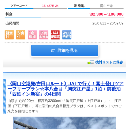
出発地
ツアーコード
15-c27E-J4
岡山空港
\82,300～\106,000
料金
出発期間
26/07/11～26/09/09
詳細を見る
検討リストに保存
《岡山空港発/吉田口ルート》JALで行く！富士登山ツア
ーフリープラン☆本八合目「胸突江戸屋」1泊＋前後泊
「西鉄イン新宿」の4日間
山頂まで約120分！標高約3200mの「胸突江戸屋（上江戸屋）」・「江戸
屋（下江戸屋）」等に宿泊の八合目指定プランは、ベストスポットでのご
来光を目指せます☆