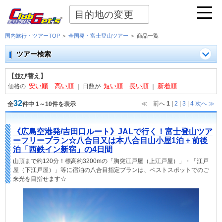
目的地の変更
国内旅行・ツアーTOP
＞
全国発・富士登山ツアー
＞ 商品一覧
ツアー検索
【並び替え】
安い順
高い順
短い順
長い順
新着順
価格の
｜
日数が
｜
32
≪ 前へ
1
|
2
|
3
|
4
次へ
≫
全
件中 1～10件を表示
《広島空港発/吉田口ルート》JALで行く！富士登山ツア
ーフリープラン☆八合目又は本八合目山小屋1泊＋前後
泊「西鉄イン新宿」の4日間
山頂まで約120分！標高約3200mの「胸突江戸屋（上江戸屋）」・「江戸
屋（下江戸屋）」等に宿泊の八合目指定プランは、ベストスポットでのご
来光を目指せます☆