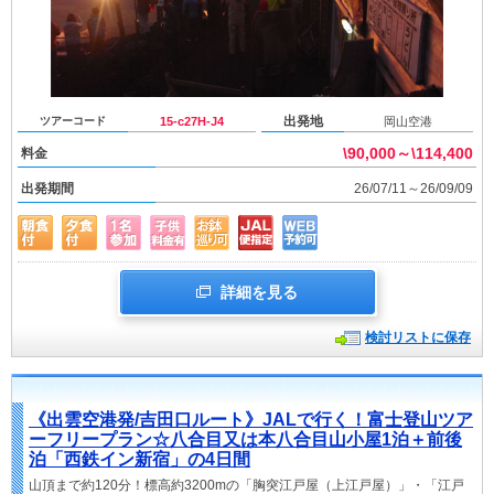
出発地
ツアーコード
15-c27H-J4
岡山空港
\90,000～\114,400
料金
出発期間
26/07/11～26/09/09
詳細を見る
検討リストに保存
《出雲空港発/吉田口ルート》JALで行く！富士登山ツア
ーフリープラン☆八合目又は本八合目山小屋1泊＋前後
泊「西鉄イン新宿」の4日間
山頂まで約120分！標高約3200mの「胸突江戸屋（上江戸屋）」・「江戸