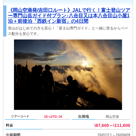
《岡山空港発/吉田口ルート》JALで行く！富士登山ツア
ー専門山岳ガイド付プラン♪八合目又は本八合目山小屋1
泊＋前後泊「西鉄イン新宿」の4日間
登山がはじめての方も安心！「富士山専門ガイド」と一緒に登るからペー
ス配分も安心です。
出発地
ツアーコード
15-c27G-J4
岡山空港
\87,600～\111,600
料金
出発期間
26/07/11～26/09/09