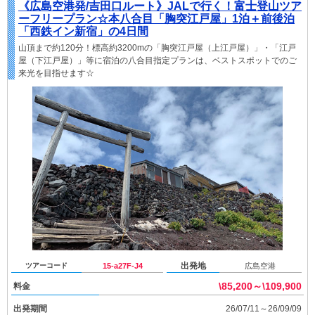
《広島空港発/吉田口ルート》JALで行く！富士登山ツア
ーフリープラン☆本八合目「胸突江戸屋」1泊＋前後泊
「西鉄イン新宿」の4日間
山頂まで約120分！標高約3200mの「胸突江戸屋（上江戸屋）」・「江戸
屋（下江戸屋）」等に宿泊の八合目指定プランは、ベストスポットでのご
来光を目指せます☆
出発地
ツアーコード
15-a27F-J4
広島空港
\85,200～\109,900
料金
出発期間
26/07/11～26/09/09