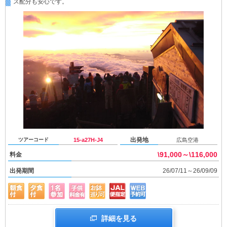
ス配分も安心です。
出発地
ツアーコード
15-a27H-J4
広島空港
\91,000～\116,000
料金
出発期間
26/07/11～26/09/09
詳細を見る