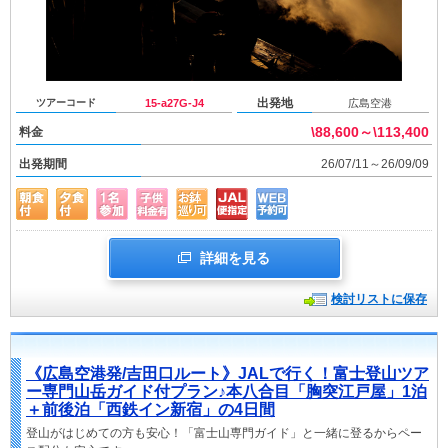
出発地
ツアーコード
15-a27G-J4
広島空港
\88,600～\113,400
料金
出発期間
26/07/11～26/09/09
詳細を見る
検討リストに保存
《広島空港発/吉田口ルート》JALで行く！富士登山ツア
ー専門山岳ガイド付プラン♪本八合目「胸突江戸屋」1泊
＋前後泊「西鉄イン新宿」の4日間
登山がはじめての方も安心！「富士山専門ガイド」と一緒に登るからペー