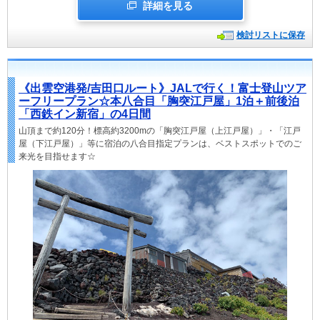
詳細を見る
検討リストに保存
《出雲空港発/吉田口ルート》JALで行く！富士登山ツア
ーフリープラン☆本八合目「胸突江戸屋」1泊＋前後泊
「西鉄イン新宿」の4日間
山頂まで約120分！標高約3200mの「胸突江戸屋（上江戸屋）」・「江戸
屋（下江戸屋）」等に宿泊の八合目指定プランは、ベストスポットでのご
来光を目指せます☆