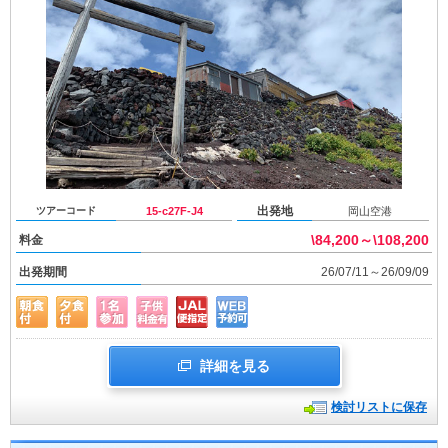
出発地
ツアーコード
15-c27F-J4
岡山空港
\84,200～\108,200
料金
出発期間
26/07/11～26/09/09
詳細を見る
検討リストに保存