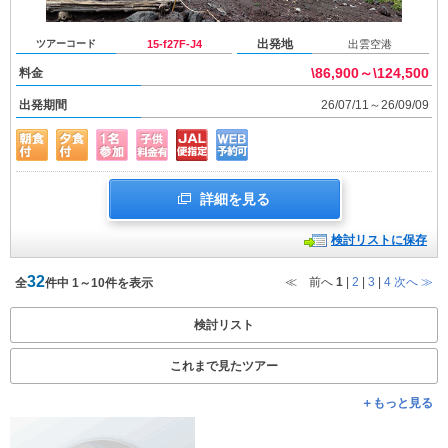
出発地
ツアーコード
15-f27F-J4
出雲空港
\86,900～\124,500
料金
出発期間
26/07/11～26/09/09
詳細を見る
検討リストに保存
32
≪ 前へ
1
|
2
|
3
|
4
次へ
≫
全
件中 1～10件を表示
検討リスト
これまで見たツアー
＋もっと見る