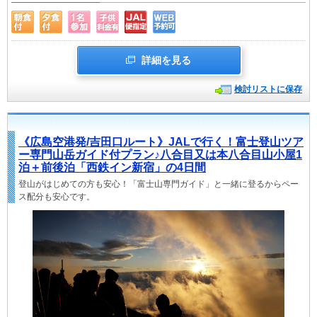
詳細を見る
検討リストに保存
《広島空港発/吉田口ルート》JALで行く！富士登山ツア
ー専門山岳ガイド付プラン♪八合目又は本八合目山小屋1
泊＋前後泊「西鉄イン新宿」の4日間
登山がはじめての方も安心！「富士山専門ガイド」と一緒に登るからペー
ス配分も安心です。