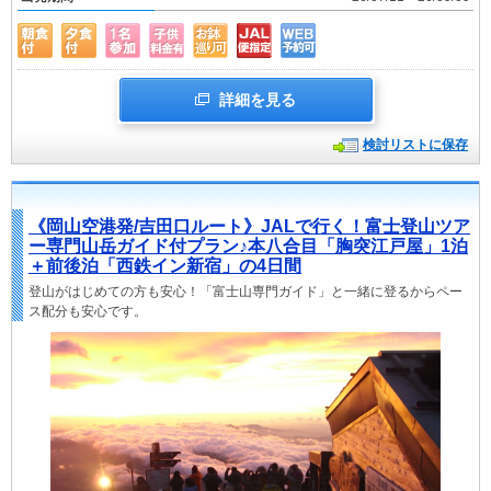
詳細を見る
検討リストに保存
《岡山空港発/吉田口ルート》JALで行く！富士登山ツア
ー専門山岳ガイド付プラン♪本八合目「胸突江戸屋」1泊
＋前後泊「西鉄イン新宿」の4日間
登山がはじめての方も安心！「富士山専門ガイド」と一緒に登るからペー
ス配分も安心です。