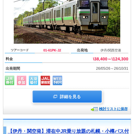
出発地
ツアーコード
01-61PK-J2
伊丹/関西空港
\38,400～\124,300
料金
出発期間
26/05/26～26/10/31
詳細を見る
検討リストに保存
【伊丹・関空発】滞在中JR乗り放題の札幌・小樽パス付