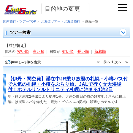
目的地の変更
国内旅行・ツアーTOP
＞
北海道ツアー・北海道旅行
＞ 商品一覧
ツアー検索
【並び替え】
安い順
高い順
短い順
長い順
新着順
価格の
｜
日数が
｜
3
≪ 前へ
1
次へ ≫
全
件中 1～3件を表示
【伊丹・関空発】滞在中JR乗り放題の札幌・小樽パス付
で人気の札幌・小樽をぶらり旅。JALで行く☆大浴場
付！ホテルリソルトリニティ札幌に泊まる1泊2日
地下鉄大通駅2番出口より徒歩1分、大通公園目の前の好立地！さらに最上
階には展望スパを備えた、観光・ビジネスの拠点に最適なホテルです。