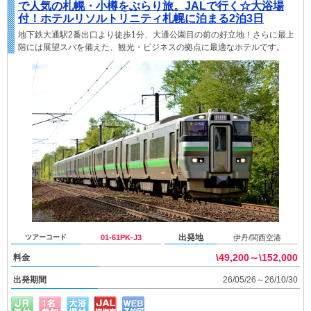
で人気の札幌・小樽をぶらり旅。JALで行く☆大浴場
付！ホテルリソルトリニティ札幌に泊まる2泊3日
地下鉄大通駅2番出口より徒歩1分、大通公園目の前の好立地！さらに最上
階には展望スパを備えた、観光・ビジネスの拠点に最適なホテルです。
出発地
ツアーコード
01-61PK-J3
伊丹/関西空港
\49,200～\152,000
料金
出発期間
26/05/26～26/10/30