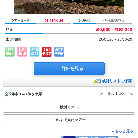
出発地
ツアーコード
01-61PK-J4
伊丹/関西空港
\60,500～\192,200
料金
出発期間
26/05/26～26/10/29
詳細を見る
検討リストに保存
3
≪ 前へ
1
次へ ≫
全
件中 1～3件を表示
検討リスト
これまで見たツアー
＋もっと見る