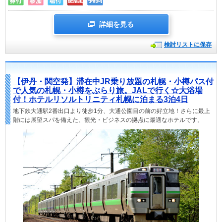
詳細を見る
検討リストに保存
【伊丹・関空発】滞在中JR乗り放題の札幌・小樽パス付
で人気の札幌・小樽をぶらり旅。JALで行く☆大浴場
付！ホテルリソルトリニティ札幌に泊まる3泊4日
地下鉄大通駅2番出口より徒歩1分、大通公園目の前の好立地！さらに最上
階には展望スパを備えた、観光・ビジネスの拠点に最適なホテルです。