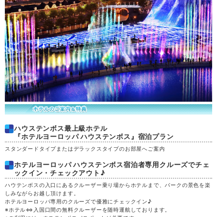
水
30
ハウステンボス最上級ホテル
『ホテルヨーロッパ ハウステンボス』宿泊プラン
スタンダードタイプまたはデラックスタイプのお部屋へご案内
ホテルヨーロッパ ハウステンボス宿泊者専用クルーズでチェ
ックイン・チェックアウト♪
ハウテンボスの入口にあるクルーザー乗り場からホテルまで、パークの景色を楽
しみながらお越し頂けます。
ホテルヨーロッパ専用のクルーズで優雅にチェックイン♪
※ホテル⇔入国口間の無料クルーザーを随時運航しております。