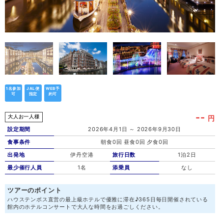
1名参加
JAL便
WEB予
可
指定
約可
--
円
大人お一人様
設定期間
2026年4月1日 ～ 2026年9月30日
食事条件
朝食0回 昼食0回 夕食0回
出発地
伊丹空港
旅行日数
1泊2日
最少催行人員
1名
添乗員
なし
ツアーのポイント
ハウステンボス直営の最上級ホテルで優雅に滞在♪365日毎日開催されている
館内のホテルコンサートで大人な時間をお過ごしください。