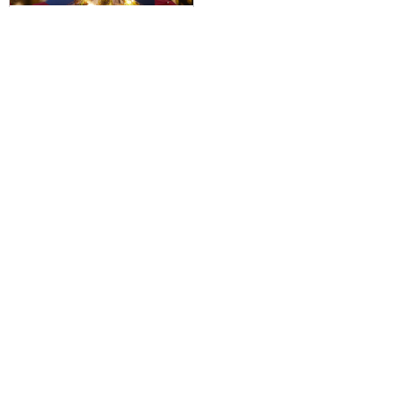
■早割50■【伊丹空港発】ハウス
テンボス満喫！最上級のハウステ
ンボス直営オフィシャルホテル
＜ホテルヨーロッパ ハウステンボ
ス＞に泊まる1泊2日フリープラン
0円～0円
旅行企画実施
札幌通運株式会社
sapporo experss co.,ltd.
観光庁長官登録旅行業第225号
会社概要
個人情報保護方針について
旅行条件書と旅行約款
目的地サイト