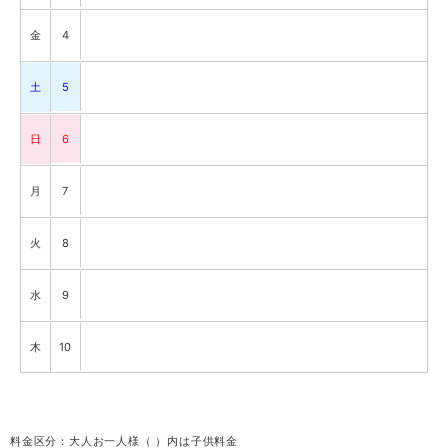
金
4
土
5
日
6
月
7
火
8
水
9
木
10
金
11
料金区分：大人お一人様（ ）内は子供料金