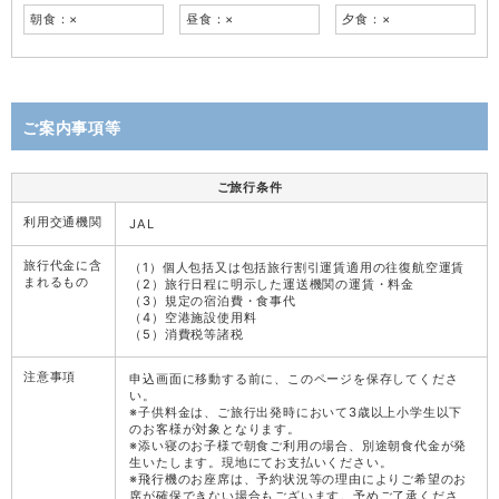
朝食：×
昼食：×
夕食：×
ご案内事項等
ご旅行条件
利用交通機関
JAL
旅行代金に含
（1）個人包括又は包括旅行割引運賃適用の往復航空運賃
まれるもの
（2）旅行日程に明示した運送機関の運賃・料金
（3）規定の宿泊費・食事代
（4）空港施設使用料
（5）消費税等諸税
注意事項
申込画面に移動する前に、このページを保存してくださ
い。
※子供料金は、ご旅行出発時において3歳以上小学生以下
のお客様が対象となります。
※添い寝のお子様で朝食ご利用の場合、別途朝食代金が発
生いたします。現地にてお支払いください。
※飛行機のお座席は、予約状況等の理由によりご希望のお
席が確保できない場合もございます。予めご了承くださ