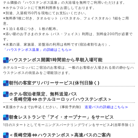
テル隣接の『ハウステンボス温泉』の大浴場を無料でご利用いただけます。
※ホテルフロントにて無料利用券をお渡ししております。
※別途、入湯税150円を現地にてお支払いください。
※無料券1枚に付き、タオルセット（バスタオル、フェイスタオル）1組をご用
意。
※１泊１名様につき、１枚の配布。
※添い寝のお子さまのタオル（バス・フェイス）利用は、別料金200円が必要で
す。
※水素の湯、家族湯、岩盤浴の利用は有料です(宿泊者割引あり）。
「ハウステンボス温泉」の詳細はこちら≫
ハウステンボス開園1時間前から早朝入場可能
ホテルヨーロッパにご宿泊のお客様は、一般のお客様が入場される前の静かなハ
ウステンボスの街並みをご堪能頂けます。
朝刊の客室デリバリーサービス(休刊日除く)
ホテル宿泊者限定、無料送迎バス
＜長崎空港⇔ホテルヨーロッパ ハウステンボス＞
※直接ホテルまでお申込ください。(事前予約制)
送迎バスの詳細はこちら≫
朝食レストランで「アイ・オープナー」をサービス
1日のスタートとしてモーニングスパークリングワインをサービス♪(吉翠亭除く)
＜長崎空港⇔ハウステンボス＞高速バスのご案内