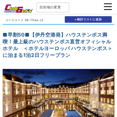
目的地の変更
+検討リストに追加
コースコード 09-75Aa-J2
■早割50■【伊丹空港発】ハウステンボス満
喫！最上級のハウステンボス直営オフィシャル
ホテル ＜ホテルヨーロッパ ハウステンボス＞
に泊まる1泊2日フリープラン