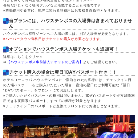
長崎だけじゃなく福岡グルメなど堪能することも可能です♪
月
21
※移動費用や食事代、観光に関わる諸費用はお客様各自負担となります。
当プランには、ハウステンボスの入場券は含まれておりませ
火
22
ん
ハウステンボス有料ゾーンへご入場の際には、別途入場券が必要となります。
※ハーバータウン有料日はチケットの購入が必要となります。
水
23
オプションでハウステンボス入場チケットも追加可！
木
24
詳細はこちらをクリック
⇒
【ハウステンボス事前購入チケットのご案内】
よりご確認ください。
金
25
チケット購入の場合は翌日1DAYパスポート付き！！
ホテルヨーロッパ ハウステンボスにご宿泊されたお客様には、チェックイン日
の入場パスポートをご購入いただいた場合、宿泊の翌日にご利用可能な「翌日
土
26
1DAYパスポート」をフロントにてお渡しします。
※ご購入いただくパスポートの種別は問いません。1DAYパスポートや夕方以降利
用できる夜間系パスポート、すべての券種が対象となります。
日
27
※チェックイン日のパスポートと交換でフロントにてお渡しとなります。
月
28
火
29