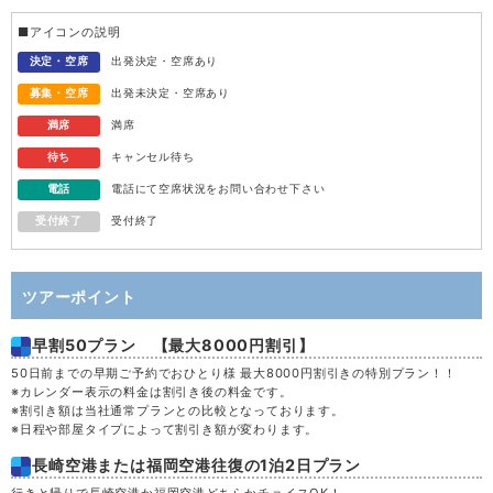
土
12
■アイコンの説明
日
13
決定・空席
出発決定・空席あり
募集・空席
出発未決定・空席あり
月
14
満席
満席
待ち
キャンセル待ち
火
15
電話
電話にて空席状況をお問い合わせ下さい
受付終了
受付終了
水
16
木
17
ツアーポイント
早割50プラン 【最大8000円割引】
金
18
50日前までの早期ご予約でおひとり様 最大8000円割引きの特別プラン！！
※カレンダー表示の料金は割引き後の料金です。
土
19
※割引き額は当社通常プランとの比較となっております。
※日程や部屋タイプによって割引き額が変わります。
日
20
長崎空港または福岡空港往復の1泊2日プラン
行きと帰りで長崎空港か福岡空港どちらかチョイスOK！