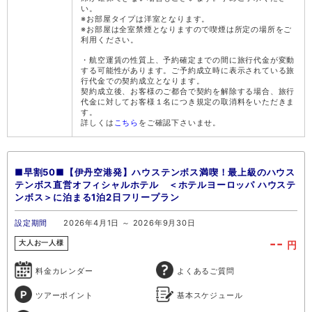
い。
※お部屋タイプは洋室となります。
※お部屋は全室禁煙となりますので喫煙は所定の場所をご
利用ください。
・航空運賃の性質上、予約確定までの間に旅行代金が変動
する可能性があります。ご予約成立時に表示されている旅
行代金での契約成立となります。
契約成立後、お客様のご都合で契約を解除する場合、旅行
代金に対してお客様１名につき規定の取消料をいただきま
す。
詳しくは
こちら
をご確認下さいませ。
■早割50■【伊丹空港発】ハウステンボス満喫！最上級のハウス
テンボス直営オフィシャルホテル ＜ホテルヨーロッパ ハウステ
ンボス＞に泊まる1泊2日フリープラン
設定期間
2026年4月1日 ～ 2026年9月30日
--
円
大人お一人様
料金カレンダー
よくあるご質問
ツアーポイント
基本スケジュール