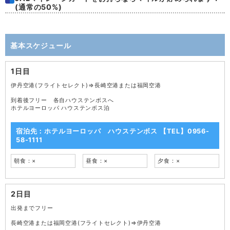
(通常の50%)
基本スケジュール
1日目
伊丹空港(フライトセレクト)⇒長崎空港または福岡空港
到着後フリー 各自ハウステンボスへ
ホテルヨーロッパ ハウステンボス泊
宿泊先：ホテルヨーロッパ ハウステンボス 【TEL】0956-
58-1111
朝食：×
昼食：×
夕食：×
2日目
出発までフリー
長崎空港または福岡空港(フライトセレクト)⇒伊丹空港