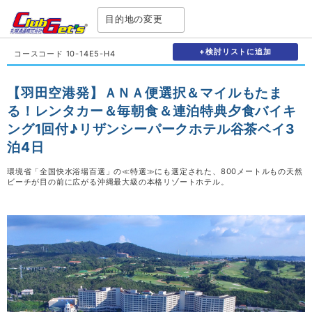
目的地の変更
+検討リストに追加
コースコード 10-14E5-H4
【羽田空港発】ＡＮＡ便選択＆マイルもたま
る！レンタカー＆毎朝食＆連泊特典夕食バイキ
ング1回付♪リザンシーパークホテル谷茶ベイ3
泊4日
環境省「全国快水浴場百選」の≪特選≫にも選定された、800メートルもの天然
ビーチが目の前に広がる沖縄最大級の本格リゾートホテル。