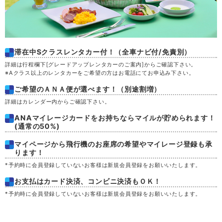
滞在中Sクラスレンタカー付！（全車ナビ付/免責別）
詳細は行程欄下
[グレードアップレンタカーのご案内]
からご確認下さい。
※Aクラス以上のレンタカーをご希望の方はお電話にてお申込み下さい。
ご希望のＡＮＡ便が選べます！（別途割増）
詳細はカレンダー内からご確認下さい。
ANAマイレージカードをお持ちならマイルが貯められます！
(通常の50%)
マイページから飛行機のお座席の希望やマイレージ登録も承
ります！
*予約時に会員登録していないお客様は
新規会員登録
をお願いいたします。
お支払はカード決済、コンビニ決済もＯＫ！
*予約時に会員登録していないお客様は
新規会員登録
をお願いいたします。