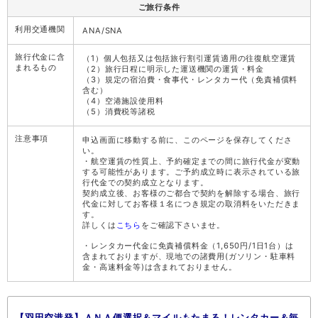
ご旅行条件
利用交通機関
ANA/SNA
旅行代金に含
（1）個人包括又は包括旅行割引運賃適用の往復航空運賃
まれるもの
（2）旅行日程に明示した運送機関の運賃・料金
（3）規定の宿泊費・食事代・レンタカー代（免責補償料
含む）
（4）空港施設使用料
（5）消費税等諸税
注意事項
申込画面に移動する前に、このページを保存してくださ
い。
・航空運賃の性質上、予約確定までの間に旅行代金が変動
する可能性があります。ご予約成立時に表示されている旅
行代金での契約成立となります。
契約成立後、お客様のご都合で契約を解除する場合、旅行
代金に対してお客様１名につき規定の取消料をいただきま
す。
詳しくは
こちら
をご確認下さいませ。
・レンタカー代金に免責補償料金（1,650円/1日1台）は
含まれておりますが、現地での諸費用(ガソリン・駐車料
金・高速料金等)は含まれておりません。
【羽田空港発】ＡＮＡ便選択＆マイルもたまる！レンタカー＆毎