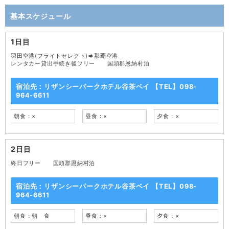
基本スケジュール
1日目
羽田空港(フライトセレクト)⇒那覇空港
レンタカー貸出手続き後フリー 国頭郡恩納村泊
宿泊先：リザンシーパークホテル谷茶ベイ 【TEL】098-
964-6611
朝食：×
昼食：×
夕食：×
2日目
終日フリー 国頭郡恩納村泊
宿泊先：リザンシーパークホテル谷茶ベイ 【TEL】098-
964-6611
朝食：朝 食
昼食：×
夕食：×