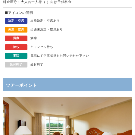
料金区分：大人お一人様（ ）内は子供料金
水
12
■アイコンの説明
木
13
決定・空席
出発決定・空席あり
募集・空席
出発未決定・空席あり
金
14
満席
満席
待ち
キャンセル待ち
土
15
電話
電話にて空席状況をお問い合わせ下さい
受付終了
受付終了
日
16
月
17
ツアーポイント
火
18
水
19
木
20