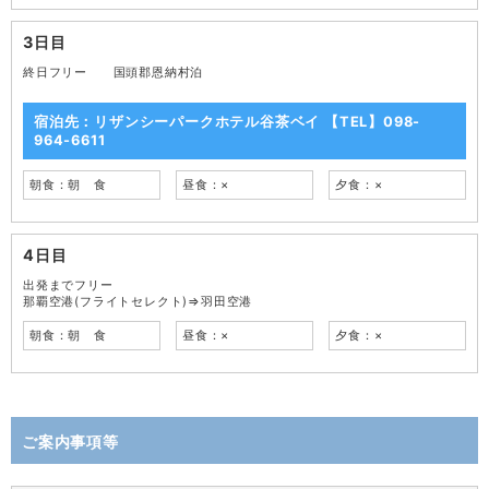
3日目
終日フリー 国頭郡恩納村泊
宿泊先：リザンシーパークホテル谷茶ベイ 【TEL】098-
964-6611
朝食：朝 食
昼食：×
夕食：×
4日目
出発までフリー
那覇空港(フライトセレクト)⇒羽田空港
朝食：朝 食
昼食：×
夕食：×
ご案内事項等