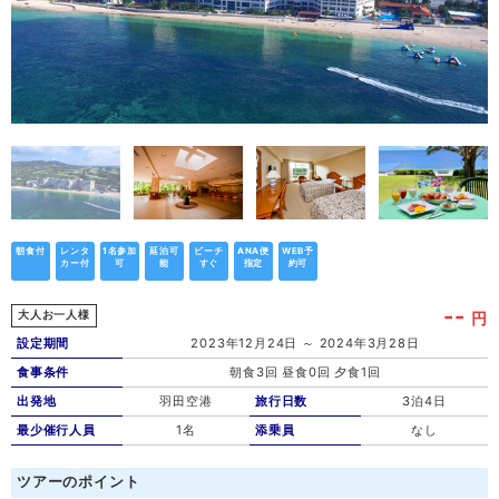
朝食付
レンタ
1名参加
延泊可
ビーチ
ANA便
WEB予
カー付
可
能
すぐ
指定
約可
--
円
大人お一人様
設定期間
2023年12月24日 ～ 2024年3月28日
食事条件
朝食3回 昼食0回 夕食1回
出発地
羽田空港
旅行日数
3泊4日
最少催行人員
1名
添乗員
なし
ツアーのポイント