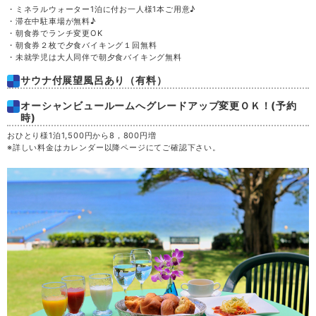
土
29
・ミネラルウォーター1泊に付お一人様1本ご用意♪
・滞在中駐車場が無料♪
・朝食券でランチ変更OK
日
30
・朝食券２枚で夕食バイキング１回無料
・未就学児は大人同伴で朝夕食バイキング無料
月
31
サウナ付展望風呂あり（有料）
オーシャンビュールームへグレードアップ変更ＯＫ！(予約
時)
おひとり様1泊1,500円から8，800円増
※詳しい料金はカレンダー以降ページにてご確認下さい。