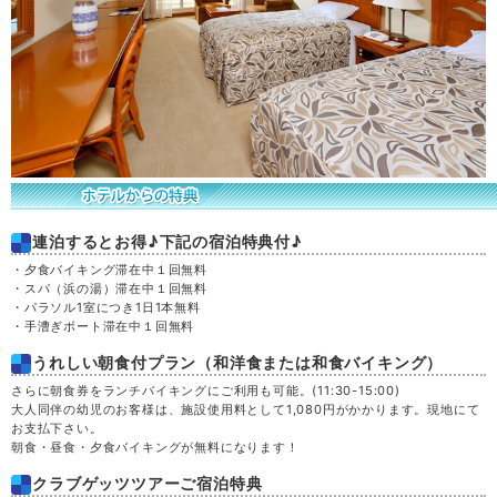
金
21
土
22
日
23
月
24
連泊するとお得♪下記の宿泊特典付♪
・夕食バイキング滞在中１回無料
火
25
・スパ（浜の湯）滞在中１回無料
・パラソル1室につき1日1本無料
・手漕ぎボート滞在中１回無料
水
26
うれしい朝食付プラン（和洋食または和食バイキング）
木
27
さらに朝食券をランチバイキングにご利用も可能。(11:30-15:00)
大人同伴の幼児のお客様は、施設使用料として1,080円がかかります。現地にて
お支払下さい。
金
28
朝食・昼食・夕食バイキングが無料になります！
クラブゲッツツアーご宿泊特典