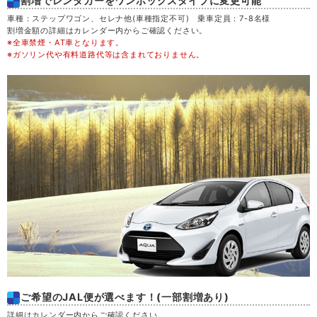
割増でレンタカーをワンボックスタイプに変更可能
木
20
車種：ステップワゴン、セレナ他(車種指定不可) 乗車定員：7-8名様
割増金額の詳細はカレンダー内からご確認ください。
※全車禁煙・AT車となります。
金
21
※ガソリン代や有料道路代等は含まれておりません。
土
22
日
23
月
24
火
25
水
26
木
27
ご希望のJAL便が選べます！(一部割増あり)
金
28
詳細はカレンダー内からご確認ください。