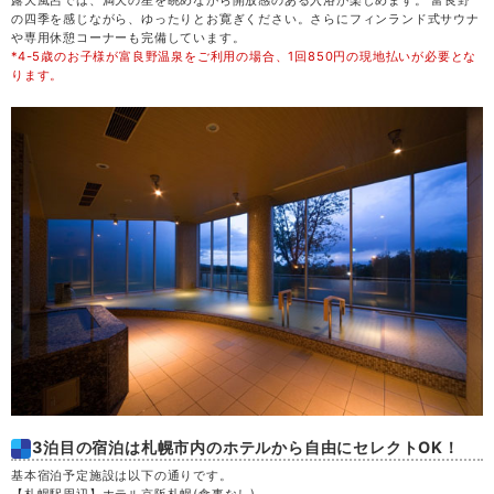
露天風呂では、満天の星を眺めながら開放感のある入浴が楽しめます。 富良野
の四季を感じながら、ゆったりとお寛ぎください。さらにフィンランド式サウナ
や専用休憩コーナーも完備しています。
*4-5歳のお子様が富良野温泉をご利用の場合、1回850円の現地払いが必要とな
ります。
3泊目の宿泊は札幌市内のホテルから自由にセレクトOK！
基本宿泊予定施設は以下の通りです。
【札幌駅周辺】ホテル京阪札幌
(食事なし)