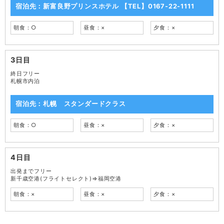
宿泊先：新富良野プリンスホテル 【TEL】0167-22-1111
朝食：○
昼食：×
夕食：×
3日目
終日フリー
札幌市内泊
宿泊先：札幌 スタンダードクラス
朝食：○
昼食：×
夕食：×
4日目
出発までフリー
新千歳空港(フライトセレクト)⇒福岡空港
朝食：×
昼食：×
夕食：×