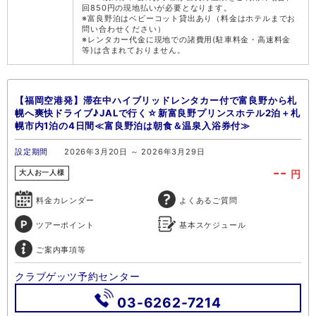
回850円の現地払いが必要となります。
※富良野泊はベビーコット貸出あり（料金はホテルまでお
問い合わせください）
※レンタカー代金に現地での諸費用(駐車料金・高速料金
等)は含まれておりません。
【福岡空港発】滞在中ハイブリッドレンタカー付で富良野から札
幌へ爽快ドライブ♪JALで行く☆新富良野プリンスホテル2泊＋札
幌市内1泊の4日間≪富良野泊は朝食＆温泉入浴券付≫
設定期間
2026年3月20日 ～ 2026年3月29日
--
円
大人お一人様
料金カレンダー
よくあるご質問
ツアーポイント
基本スケジュール
ご案内事項等
クラブゲッツ予約センター
03-6262-7214