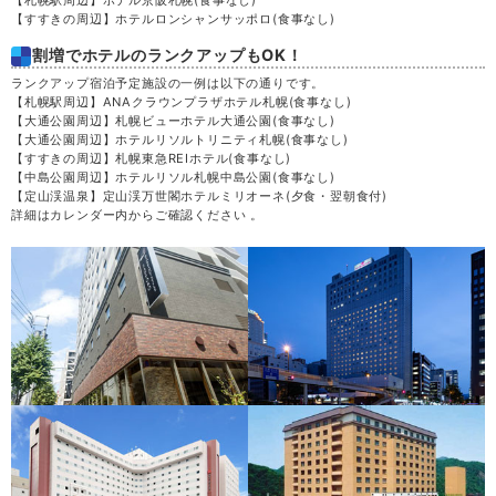
【すすきの周辺】ホテルロンシャンサッポロ
(食事なし)
割増でホテルのランクアップもOK！
ランクアップ宿泊予定施設の一例は以下の通りです。
【札幌駅周辺】ANAクラウンプラザホテル札幌
(食事なし)
【大通公園周辺】札幌ビューホテル大通公園
(食事なし)
【大通公園周辺】ホテルリソルトリニティ札幌
(食事なし)
【すすきの周辺】札幌東急REIホテル
(食事なし)
【中島公園周辺】ホテルリソル札幌中島公園
(食事なし)
【定山渓温泉】定山渓万世閣ホテルミリオーネ
(夕食・翌朝食付)
詳細はカレンダー内からご確認ください 。