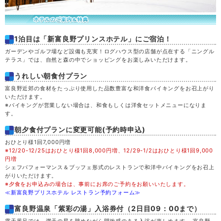
1泊目は「新富良野プリンスホテル」にご宿泊！
ガーデンやゴルフ場など設備も充実！ログハウス型の店舗が点在する「ニングル
テラス」では、自然と森の中でショッピングをお楽しみいただけます。
うれしい朝食付プラン
富良野近郊の食材をたっぷり使用した品数豊富な和洋食バイキングをお召上がり
いただけます。
※バイキングが営業しない場合は、和食もしくは洋食セットメニューになりま
す。
朝夕食付プランに変更可能(予約時申込)
おひとり様1回7,000円増
※12/20-12/25はおひとり様1回8,000円増、12/29-1/2はおひとり様1回9,000
円増
シェフパフォーマンス＆ブッフェ形式のレストランで和洋中バイキングをお召上
がりいただけます。
※夕食をお申込みの場合は、事前にお席のご予約をお願いいたします。
≪新富良野プリスホテル レストラン予約フォーム≫
富良野温泉「紫彩の湯」入浴券付（2日目09：00まで）