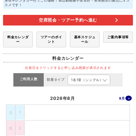
滞在中レンタカー付でこの価格！旭山動物園や富良野・美瑛観光の拠点にオス
スメです！
空席照会・ツアー予約へ進む
料金カレンダ
ツアーのポイ
基本スケジュ
ご案内事項等
ー
ント
ール
料金カレンダー
出発日をクリックすると申し込み画面が表示されます
ご利用人数
部屋タイプ
2026年8月
9月
土
1
日
2