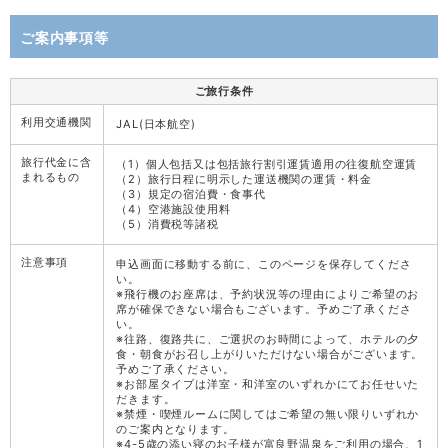
ご案内事項等
ご旅行条件
利用交通機関
JAL(日本航空)
旅行代金に含
（1）個人包括又は包括旅行割引運賃適用の往復航空運賃
まれるもの
（2）旅行日程に明示した運送機関の運賃・料金
（3）規定の宿泊費・食事代
（4）空港施設使用料
（5）消費税等諸税
注意事項
申込画面に移動する前に、このページを保存してくださ
い。
※飛行機のお座席は、予約状況等の理由によりご希望のお
席が確保できない場合もございます。予めご了承くださ
い。
※往路、復路共に、ご選択のお時間によって、ホテルの夕
食・朝食がお召し上がりいただけない場合がございます。
予めご了承ください。
※お部屋タイプは洋室・和洋室のいずれかにてお任せいた
だきます。
※禁煙・喫煙ルームに関してはご希望の無い限りいずれか
のご案内となります。
※4-5歳の添い寝のお子様が富良野温泉をご利用の場合、1