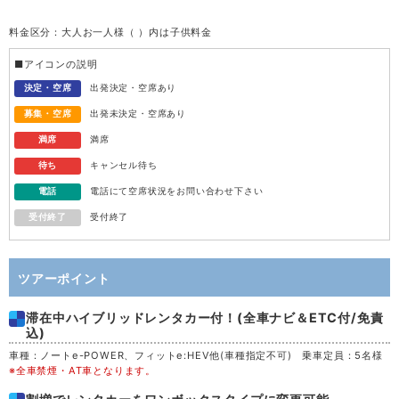
料金区分：大人お一人様（ ）内は子供料金
水
12
■アイコンの説明
木
13
決定・空席
出発決定・空席あり
募集・空席
出発未決定・空席あり
金
14
満席
満席
待ち
キャンセル待ち
土
15
電話
電話にて空席状況をお問い合わせ下さい
受付終了
受付終了
日
16
月
17
ツアーポイント
滞在中ハイブリッドレンタカー付！(全車ナビ＆ETC付/免責
火
18
込)
車種：ノートe-POWER、フィットe:HEV他(車種指定不可) 乗車定員：5名様
水
19
※全車禁煙・AT車となります。