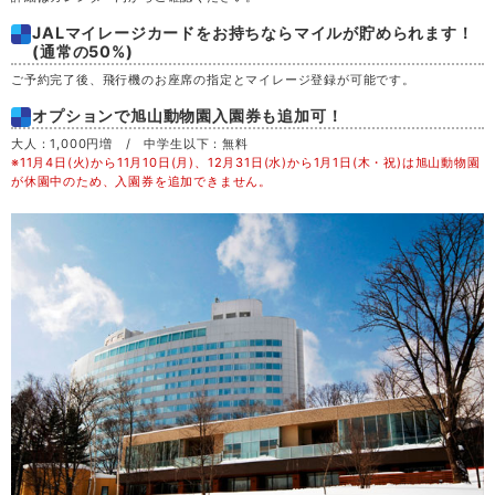
JALマイレージカードをお持ちならマイルが貯められます！
土
29
(通常の50%)
ご予約完了後、飛行機のお座席の指定とマイレージ登録が可能です。
日
30
オプションで旭山動物園入園券も追加可！
大人：1,000円増 / 中学生以下：無料
月
31
※11月4日(火)から11月10日(月)、12月31日(水)から1月1日(木・祝)は旭山動物園
が休園中のため、入園券を追加できません。