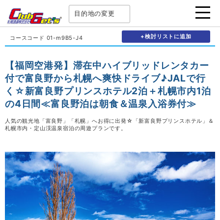
目的地の変更
+検討リストに追加
コースコード 01-m9B5-J4
【福岡空港発】滞在中ハイブリッドレンタカー
付で富良野から札幌へ爽快ドライブ♪JALで行
く☆新富良野プリンスホテル2泊＋札幌市内1泊
の4日間≪富良野泊は朝食＆温泉入浴券付≫
人気の観光地「富良野」「札幌」へお得に出発☆「新富良野プリンスホテル」＆
札幌市内・定山渓温泉宿泊の周遊プランです。