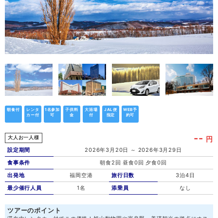
朝食付
レンタ
1名参加
子供料
大浴場
JAL便
WEB予
カー付
可
金
付
指定
約可
--
円
大人お一人様
設定期間
2026年3月20日 ～ 2026年3月29日
食事条件
朝食2回 昼食0回 夕食0回
出発地
福岡空港
旅行日数
3泊4日
最少催行人員
1名
添乗員
なし
ツアーのポイント