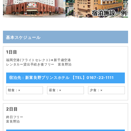
基本スケジュール
1日目
福岡空港(フライトセレクト)⇒新千歳空港
レンタカー貸出手続き後フリー 富良野泊
宿泊先：新富良野プリンスホテル 【TEL】0167-22-1111
朝食：×
昼食：×
夕食：×
2日目
終日フリー
富良野泊