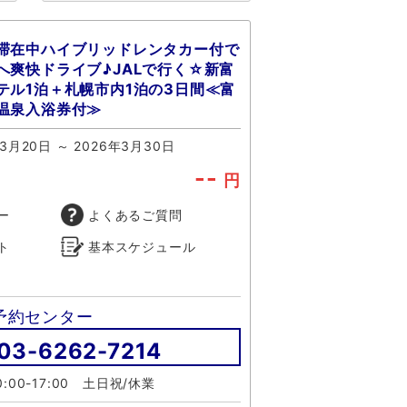
滞在中ハイブリッドレンタカー付で
へ爽快ドライブ♪JALで行く☆新富
テル1泊＋札幌市内1泊の3日間≪富
温泉入浴券付≫
年3月20日 ～ 2026年3月30日
--
円
ー
よくあるご質問
ト
基本スケジュール
予約センター
03-6262-7214
:00-17:00 土日祝/休業