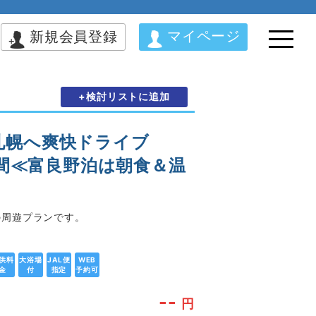
マイページ
新規会員登録
+検討リストに追加
札幌へ爽快ドライブ
日間≪富良野泊は朝食＆温
の周遊プランです。
供料
大浴場
JAL便
WEB
金
付
指定
予約可
--
円