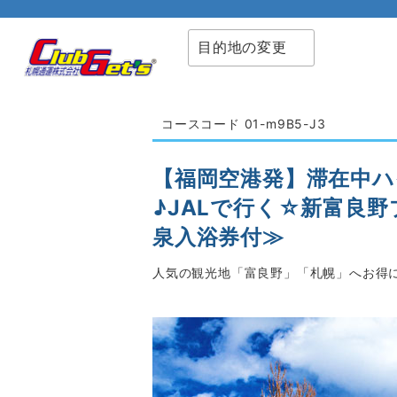
目的地の変更
コースコード 01-m9B5-J3
【福岡空港発】滞在中
♪JALで行く☆新富良
泉入浴券付≫
人気の観光地「富良野」「札幌」へお得