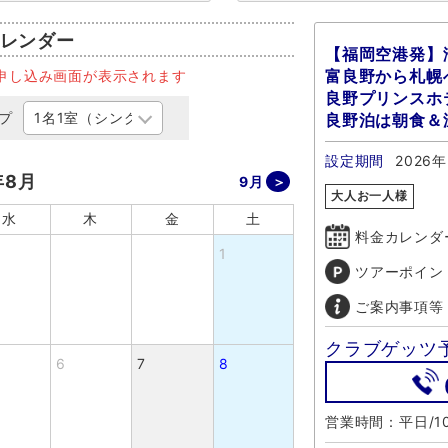
レンダー
【福岡空港発】
富良野から札幌
申し込み画面が表示されます
良野プリンスホ
プ
良野泊は朝食＆
設定期間
2026
年8月
9月
大人お一人様
水
木
金
土
料金カレンダ
1
ツアーポイン
ご案内事項等
クラブゲッツ
6
7
8
営業時間：平日/10