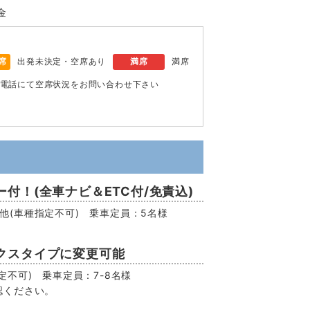
金
席
出発未決定・空席あり
満席
満席
電話にて空席状況をお問い合わせ下さい
付！(全車ナビ＆ETC付/免責込)
EV他(車種指定不可) 乗車定員：5名様
クスタイプに変更可能
不可) 乗車定員：7-8名様
認ください。