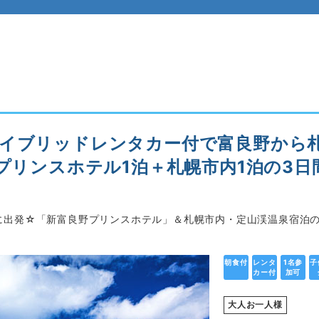
ハイブリッドレンタカー付で富良野から
野プリンスホテル1泊＋札幌市内1泊の3
に出発☆「新富良野プリンスホテル」＆札幌市内・定山渓温泉宿泊
朝食付
レンタ
1名参
子
カー付
加可
大人お一人様