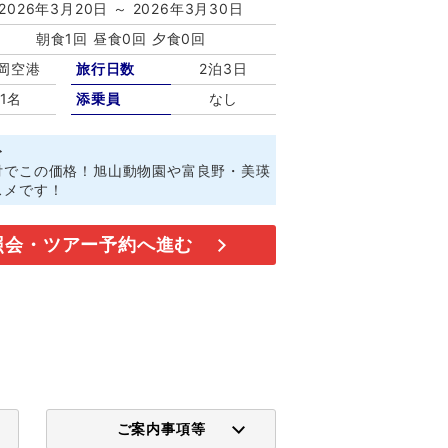
2026年3月20日 ～ 2026年3月30日
朝食1回 昼食0回 夕食0回
岡空港
旅行日数
2泊3日
1名
添乗員
なし
ト
付でこの価格！旭山動物園や富良野・美瑛
スメです！
照会・ツアー予約へ進む
ご案内事項等