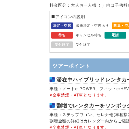
料金区分：大人お一人様（ ）内は子供料
■アイコンの説明
決定・空席
出発決定・空席あり
募集・空
待ち
キャンセル待ち
電話
受付終了
受付終了
ツアーポイント
滞在中ハイブリッドレンタカー
車種：ノートe-POWER、フィットe:H
※全車禁煙・AT車となります。
割増でレンタカーをワンボッ
車種：ステップワゴン、セレナ他(車種指定
割増金額の詳細はカレンダー内からご確
※全車禁煙・AT車となります。