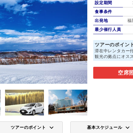
設定期間
食事条件
出発地
福
最少催行人員
ツアーのポイン
滞在中レンタカー
観光の拠点にオス
空席
ツアーのポイント
基本スケジュール