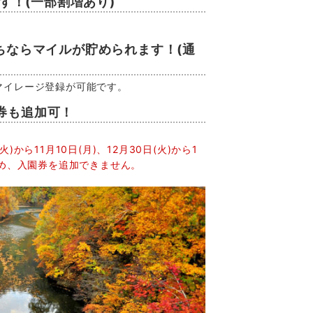
ます！(一部割増あり)
。
ちならマイルが貯められます！(通
マイレージ登録が可能です。
券も追加可！
火)から11月10日(月)、12月30日(火)から1
ため、入園券を追加できません。