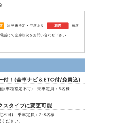
金
席
出発未決定・空席あり
満席
満席
電話にて空席状況をお問い合わせ下さい
付！(全車ナビ＆ETC付/免責込)
EV他(車種指定不可) 乗車定員：5名様
クスタイプに変更可能
不可) 乗車定員：7-8名様
認ください。