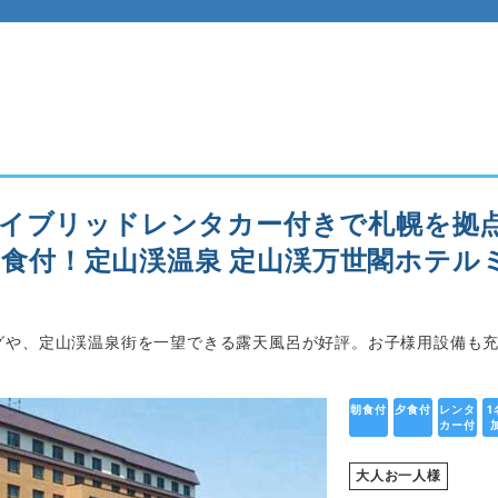
ハイブリッドレンタカー付きで札幌を拠
朝夕食付！定山渓温泉 定山渓万世閣ホテ
グや、定山渓温泉街を一望できる露天風呂が好評。お子様用設備も
朝食付
夕食付
レンタ
1
カー付
大人お一人様