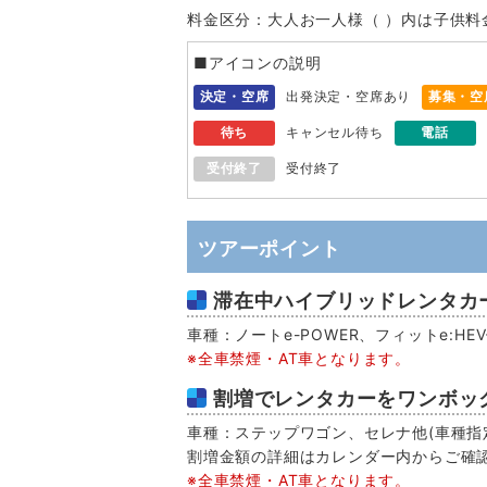
料金区分：大人お一人様（ ）内は子供料
■アイコンの説明
決定・空席
出発決定・空席あり
募集・空
待ち
キャンセル待ち
電話
受付終了
受付終了
ツアーポイント
滞在中ハイブリッドレンタカー
車種：ノートe-POWER、フィットe:H
※全車禁煙・AT車となります。
割増でレンタカーをワンボッ
車種：ステップワゴン、セレナ他(車種指定
割増金額の詳細はカレンダー内からご確
※全車禁煙・AT車となります。