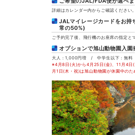
ご希望のJAL/FDA便が選べ
詳細はカレンダー内からご確認ください
JALマイレージカードをお持
常の50%)
ご予約完了後、飛行機のお座席の指定と
オプションで旭山動物園入園
大人：1,000円増 / 中学生以下：無料
※4月8日(火)から4月25日(金)、11月4日(
月1日(木・祝)は旭山動物園が休園中の