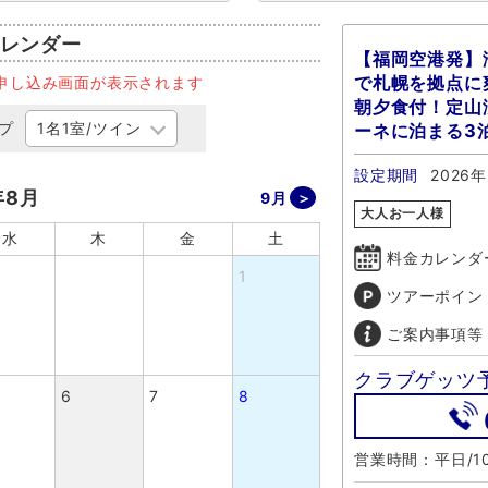
レンダー
【福岡空港発】
で札幌を拠点に爽
申し込み画面が表示されます
朝夕食付！定山
プ
ーネに泊まる3
設定期間
2026年
年8月
9月
大人お一人様
水
木
金
土
料金カレンダ
1
ツアーポイン
ご案内事項等
クラブゲッツ
6
7
8
営業時間：平日/10