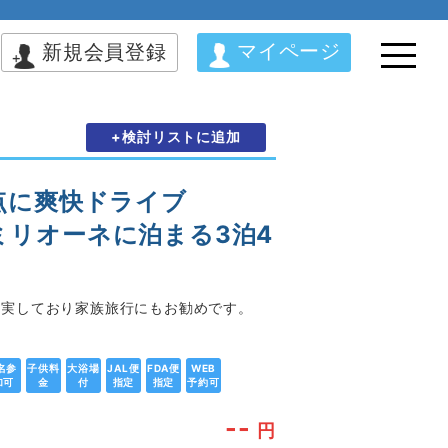
マイページ
新規会員登録
+検討リストに追加
点に爽快ドライブ
ルミリオーネに泊まる3泊4
充実しており家族旅行にもお勧めです。
名参
子供料
大浴場
JAL便
FDA便
WEB
加可
金
付
指定
指定
予約可
--
円