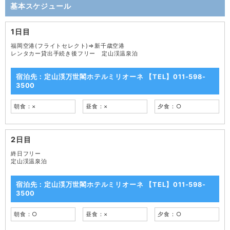
基本スケジュール
1日目
福岡空港(フライトセレクト)⇒新千歳空港
レンタカー貸出手続き後フリー 定山渓温泉泊
宿泊先：定山渓万世閣ホテルミリオーネ 【TEL】011-598-
3500
朝食：×
昼食：×
夕食：○
2日目
終日フリー
定山渓温泉泊
宿泊先：定山渓万世閣ホテルミリオーネ 【TEL】011-598-
3500
朝食：○
昼食：×
夕食：○