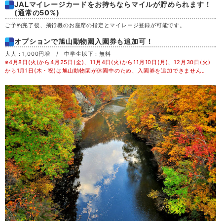
JALマイレージカードをお持ちならマイルが貯められます！
土
29
(通常の50%)
ご予約完了後、飛行機のお座席の指定とマイレージ登録が可能です。
日
30
オプションで旭山動物園入園券も追加可！
大人：1,000円増 / 中学生以下：無料
月
31
※4月8日(火)から4月25日(金)、11月4日(火)から11月10日(月)、12月30日(火)
から1月1日(木・祝)は旭山動物園が休園中のため、入園券を追加できません。