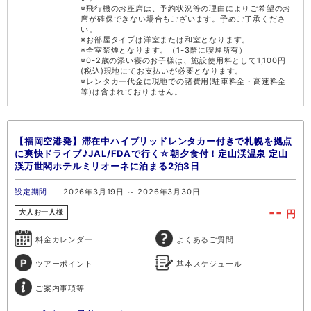
※飛行機のお座席は、予約状況等の理由によりご希望のお
席が確保できない場合もございます。予めご了承くださ
い。
※お部屋タイプは洋室または和室となります。
※全室禁煙となります。（1-3階に喫煙所有）
※0-2歳の添い寝のお子様は、施設使用料として1,100円
(税込)現地にてお支払いが必要となります。
※レンタカー代金に現地での諸費用(駐車料金・高速料金
等)は含まれておりません。
【福岡空港発】滞在中ハイブリッドレンタカー付きで札幌を拠点
に爽快ドライブ♪JAL/FDAで行く☆朝夕食付！定山渓温泉 定山
渓万世閣ホテルミリオーネに泊まる2泊3日
設定期間
2026年3月19日 ～ 2026年3月30日
--
円
大人お一人様
料金カレンダー
よくあるご質問
ツアーポイント
基本スケジュール
ご案内事項等