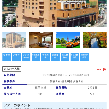
朝食付
夕食付
レンタ
1名参加
子供料
大浴場
JAL便
FDA便
WEB予
カー付
可
金
付
指定
指定
約可
--
円
大人お一人様
設定期間
2026年3月19日 ～ 2026年3月30日
食事条件
朝食2回 昼食0回 夕食2回
出発地
福岡空港
旅行日数
2泊3日
最少催行人員
1名
添乗員
なし
ツアーのポイント