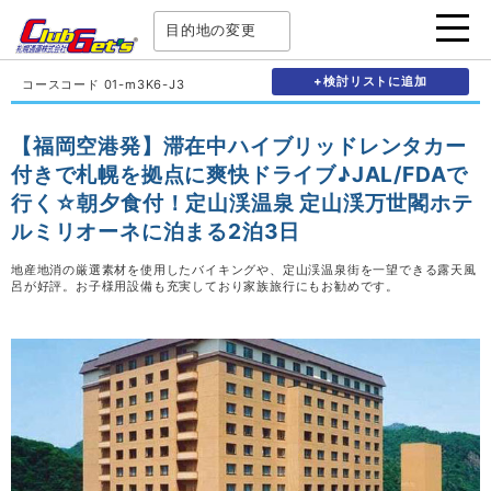
目的地の変更
+検討リストに追加
コースコード 01-m3K6-J3
【福岡空港発】滞在中ハイブリッドレンタカー
付きで札幌を拠点に爽快ドライブ♪JAL/FDAで
行く☆朝夕食付！定山渓温泉 定山渓万世閣ホテ
ルミリオーネに泊まる2泊3日
地産地消の厳選素材を使用したバイキングや、定山渓温泉街を一望できる露天風
呂が好評。お子様用設備も充実しており家族旅行にもお勧めです。