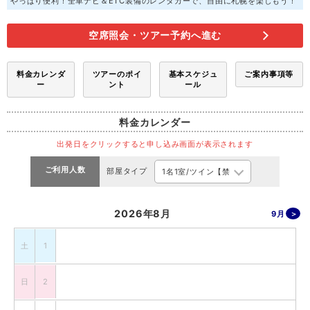
やっぱり便利！全車ナビ＆ETC装備のレンタカーで、自由に札幌を楽しもう！
空席照会・ツアー予約へ進む
料金カレンダ
ツアーのポイ
基本スケジュ
ご案内事項等
ー
ント
ール
料金カレンダー
出発日をクリックすると申し込み画面が表示されます
ご利用人数
部屋タイプ
2026年8月
9月
土
1
日
2