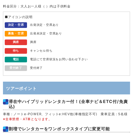
料金区分：大人お一人様（ ）内は子供料金
水
12
■アイコンの説明
木
13
決定・空席
出発決定・空席あり
募集・空席
出発未決定・空席あり
金
14
満席
満席
待ち
キャンセル待ち
土
15
電話
電話にて空席状況をお問い合わせ下さい
受付終了
受付終了
日
16
月
17
ツアーポイント
滞在中ハイブリッドレンタカー付！(全車ナビ＆ETC付/免責
火
18
込)
車種：ノートe-POWER、フィットe:HEV他(車種指定不可) 乗車定員：5名様
水
19
※全車禁煙・AT車となります。
割増でレンタカーをワンボックスタイプに変更可能
木
20