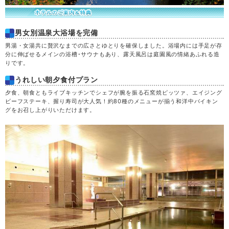
男女別温泉大浴場を完備
男湯・女湯共に贅沢なまでの広さとゆとりを確保しました。浴場内には手足が存
分に伸ばせるメインの浴槽･サウナもあり、露天風呂は庭園風の情緒あふれる造
りです。
うれしい朝夕食付プラン
夕食、朝食ともライブキッチンでシェフが腕を振る石窯焼ピッツァ、エイジング
ビーフステーキ、握り寿司が大人気！約80種のメニューが揃う和洋中バイキン
グをお召し上がりいただけます。