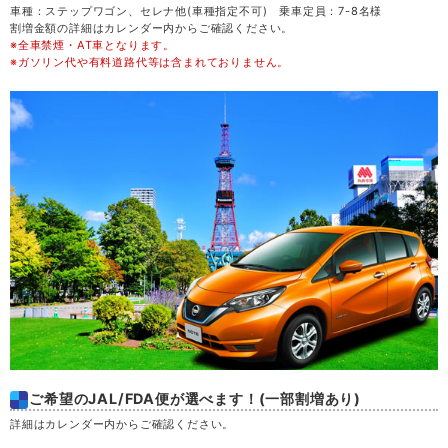
車種：ステップワゴン、セレナ他(車種指定不可) 乗車定員：7-8名様
割増金額の詳細はカレンダー内からご確認ください。
※全車禁煙・AT車となります。
金
21
※ガソリン代や有料道路代等は含まれておりません。
土
22
日
23
月
24
火
25
水
26
木
27
ご希望のJAL/FDA便が選べます！(一部割増あり)
金
28
詳細はカレンダー内からご確認ください。