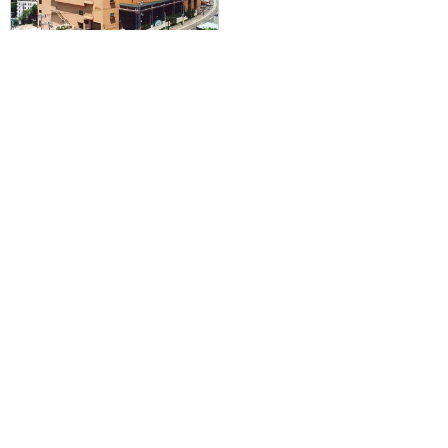
【福岡空港発】滞在中ハイブリッ
ドレンタカー付きで札幌を拠点に
爽快ドライブ♪JAL/FDAで行く☆
朝夕食付！定山渓温泉 定山渓万世
閣ホテルミリオーネに泊まる2泊3
日
77,900円～170,400円
旅行企画実施
札幌通運株式会社
sapporo experss co.,ltd.
観光庁長官登録旅行業第225号
会社概要
個人情報保護方針について
旅行条件書と旅行約款