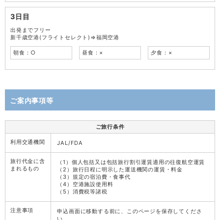
3日目
出発までフリー
新千歳空港(フライトセレクト)⇒福岡空港
朝食：○
昼食：×
夕食：×
ご案内事項等
ご旅行条件
利用交通機関
JAL/FDA
旅行代金に含
（1）個人包括又は包括旅行割引運賃適用の往復航空運賃
まれるもの
（2）旅行日程に明示した運送機関の運賃・料金
（3）規定の宿泊費・食事代
（4）空港施設使用料
（5）消費税等諸税
注意事項
申込画面に移動する前に、このページを保存してくださ
い。