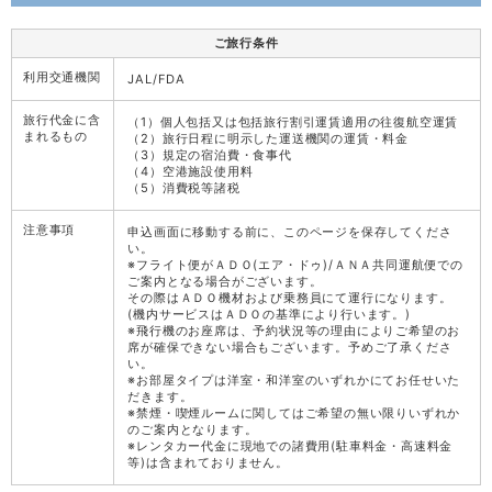
ご旅行条件
利用交通機関
JAL/FDA
旅行代金に含
（1）個人包括又は包括旅行割引運賃適用の往復航空運賃
まれるもの
（2）旅行日程に明示した運送機関の運賃・料金
（3）規定の宿泊費・食事代
（4）空港施設使用料
（5）消費税等諸税
注意事項
申込画面に移動する前に、このページを保存してくださ
い。
※フライト便がＡＤＯ(エア・ドゥ)/ＡＮＡ共同運航便での
ご案内となる場合がございます。
その際はＡＤＯ機材および乗務員にて運行になります。
(機内サービスはＡＤＯの基準により行います。)
※飛行機のお座席は、予約状況等の理由によりご希望のお
席が確保できない場合もございます。予めご了承くださ
い。
※お部屋タイプは洋室・和洋室のいずれかにてお任せいた
だきます。
※禁煙・喫煙ルームに関してはご希望の無い限りいずれか
のご案内となります。
※レンタカー代金に現地での諸費用(駐車料金・高速料金
等)は含まれておりません。