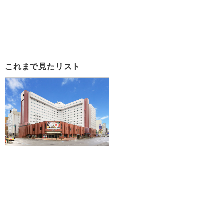
これまで見たリスト
【福岡空港発】滞在中ハイブリッ
ドレンタカー付きで札幌を拠点に
爽快ドライブ♪JAL/FDAで行く☆
札幌東急REIホテルに泊まる1泊2日
51,100円～133,800円