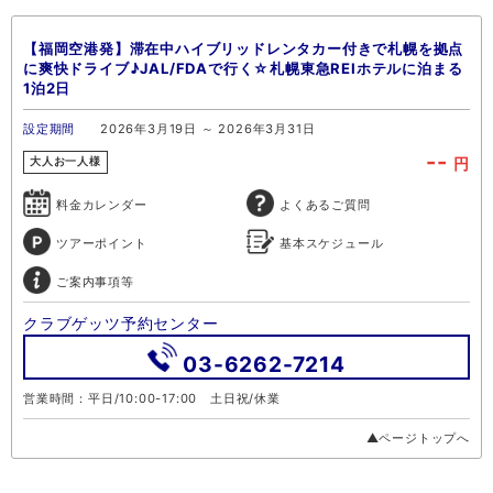
【福岡空港発】滞在中ハイブリッドレンタカー付きで札幌を拠点
に爽快ドライブ♪JAL/FDAで行く☆札幌東急REIホテルに泊まる
1泊2日
設定期間
2026年3月19日 ～ 2026年3月31日
--
円
大人お一人様
料金カレンダー
よくあるご質問
ツアーポイント
基本スケジュール
ご案内事項等
クラブゲッツ予約センター
03-6262-7214
営業時間：平日/10:00-17:00 土日祝/休業
▲ページトップへ