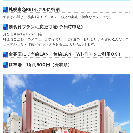
札幌東急REIホテルに宿泊
すすきの駅より徒歩1分！ビジネス・観光の拠点に便利なホテルです。
朝食付プランに変更可能(予約時申込)
おひとり様1回1,250円増
料理長こだわりのメニューが勢ぞろい！北海道の「おいしい」を詰め込んだリニ
ューアルした和洋食バイキングをお召上がりいただけます。
全客室にて有線LAN、無線LAN（Wi-Fi）をご利用OK！
駐車場 1泊1,500円（先着順）