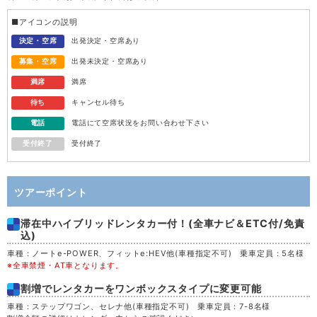
水
12
■アイコンの説明
木
13
決定・空席
出発決定・空席あり
募集・空席
出発未決定・空席あり
金
14
満席
満席
待ち
キャンセル待ち
土
15
電話
電話にて空席状況をお問い合わせ下さい
受付終了
受付終了
日
16
月
17
ツアーポイント
滞在中ハイブリッドレンタカー付！(全車ナビ＆ETC付/免責
火
18
込)
車種：ノートe-POWER、フィットe:HEV他(車種指定不可) 乗車定員：5名様
水
19
※全車禁煙・AT車となります。
割増でレンタカーをワンボックスタイプに変更可能
木
20
車種：ステップワゴン、セレナ他(車種指定不可) 乗車定員：7-8名様