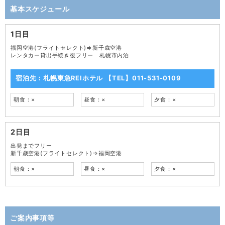
基本スケジュール
1日目
福岡空港(フライトセレクト)⇒新千歳空港
レンタカー貸出手続き後フリー 札幌市内泊
宿泊先：札幌東急REIホテル 【TEL】011-531-0109
朝食：×
昼食：×
夕食：×
2日目
出発までフリー
新千歳空港(フライトセレクト)⇒福岡空港
朝食：×
昼食：×
夕食：×
ご案内事項等