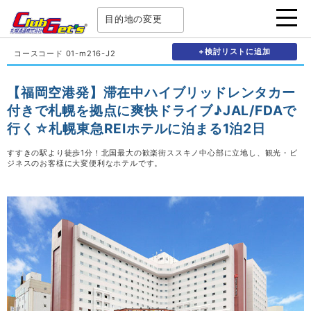
目的地の変更
+検討リストに追加
コースコード 01-m216-J2
【福岡空港発】滞在中ハイブリッドレンタカー
付きで札幌を拠点に爽快ドライブ♪JAL/FDAで
行く☆札幌東急REIホテルに泊まる1泊2日
すすきの駅より徒歩1分！北国最大の歓楽街ススキノ中心部に立地し、観光・ビ
ジネスのお客様に大変便利なホテルです。