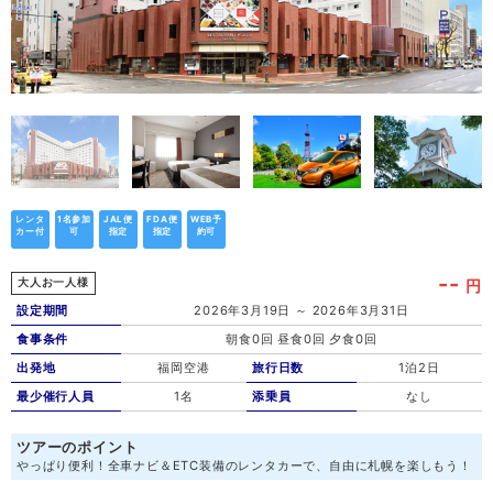
レンタ
1名参加
JAL便
FDA便
WEB予
カー付
可
指定
指定
約可
--
円
大人お一人様
設定期間
2026年3月19日 ～ 2026年3月31日
食事条件
朝食0回 昼食0回 夕食0回
出発地
福岡空港
旅行日数
1泊2日
最少催行人員
1名
添乗員
なし
ツアーのポイント
やっぱり便利！全車ナビ＆ETC装備のレンタカーで、自由に札幌を楽しもう！