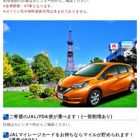
割増金額の詳細はカレンダー内からご確認ください。
※全車禁煙・AT車となります。
金
21
※ガソリン代や有料道路代等は含まれておりません。
土
22
日
23
月
24
火
25
水
26
木
27
ご希望のJAL/FDA便が選べます！(一部割増あり)
金
28
詳細はカレンダー内からご確認ください。
JALマイレージカードをお持ちならマイルが貯められます！
土
29
(通常の50%)