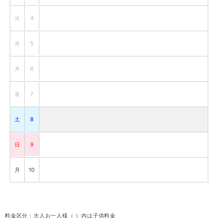
火
4
水
5
木
6
金
7
土
8
日
9
月
10
火
11
料金区分：大人お一人様（ ）内は子供料金