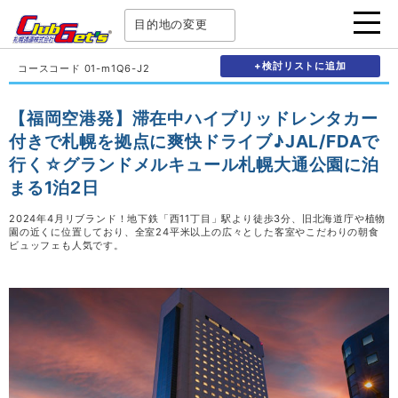
目的地の変更
+検討リストに追加
コースコード 01-m1Q6-J2
【福岡空港発】滞在中ハイブリッドレンタカー
付きで札幌を拠点に爽快ドライブ♪JAL/FDAで
行く☆グランドメルキュール札幌大通公園に泊
まる1泊2日
2024年4月リブランド！地下鉄「西11丁目」駅より徒歩3分、旧北海道庁や植物
園の近くに位置しており、全室24平米以上の広々とした客室やこだわりの朝食
ビュッフェも人気です。