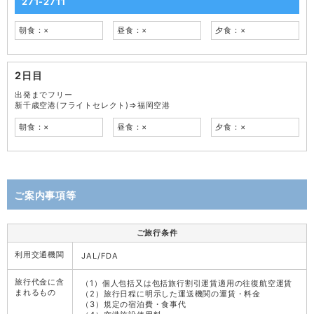
271-2711
朝食：×
昼食：×
夕食：×
2日目
出発までフリー
新千歳空港(フライトセレクト)⇒福岡空港
朝食：×
昼食：×
夕食：×
ご案内事項等
ご旅行条件
利用交通機関
JAL/FDA
旅行代金に含
（1）個人包括又は包括旅行割引運賃適用の往復航空運賃
まれるもの
（2）旅行日程に明示した運送機関の運賃・料金
（3）規定の宿泊費・食事代