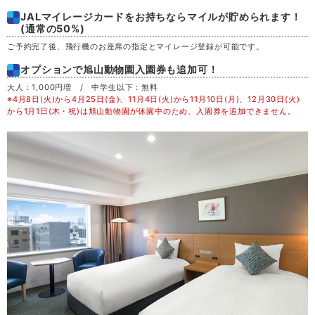
JALマイレージカードをお持ちならマイルが貯められます！
土
29
(通常の50%)
ご予約完了後、飛行機のお座席の指定とマイレージ登録が可能です。
日
30
オプションで旭山動物園入園券も追加可！
大人：1,000円増 / 中学生以下：無料
月
31
※4月8日(火)から4月25日(金)、11月4日(火)から11月10日(月)、12月30日(火)
から1月1日(木・祝)は旭山動物園が休園中のため、入園券を追加できません。