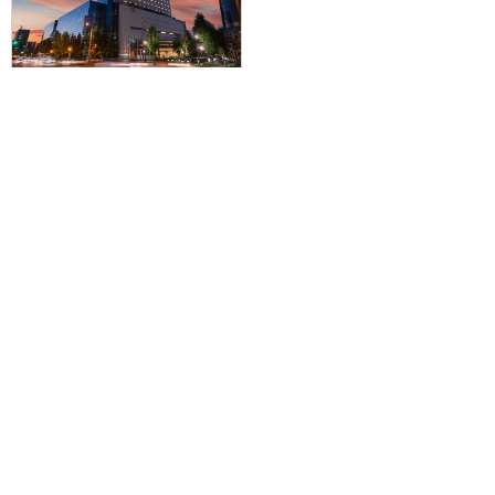
【福岡空港発】滞在中ハイブリッ
ドレンタカー付きで札幌を拠点に
爽快ドライブ♪JAL/FDAで行く☆
グランドメルキュール札幌大通公
園に泊まる1泊2日
49,000円～141,400円
旅行企画実施
札幌通運株式会社
sapporo experss co.,ltd.
観光庁長官登録旅行業第225号
会社概要
個人情報保護方針について