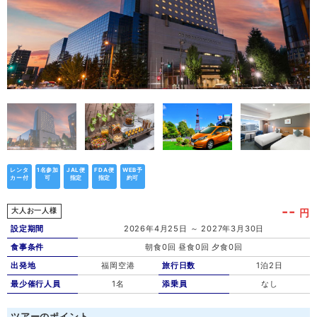
レンタ
1名参加
JAL便
FDA便
WEB予
カー付
可
指定
指定
約可
--
円
大人お一人様
設定期間
2026年4月25日 ～ 2027年3月30日
食事条件
朝食0回 昼食0回 夕食0回
出発地
福岡空港
旅行日数
1泊2日
最少催行人員
1名
添乗員
なし
ツアーのポイント