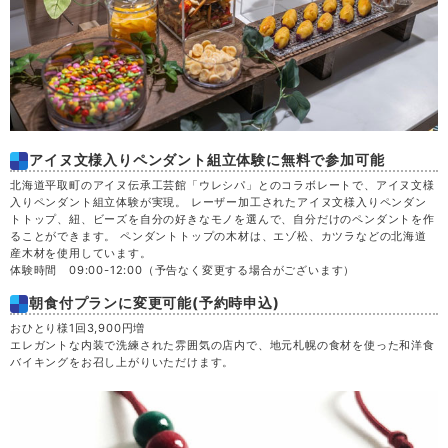
アイヌ文様入りペンダント組立体験に無料で参加可能
北海道平取町のアイヌ伝承工芸館「ウレシパ」とのコラボレートで、アイヌ文様
入りペンダント組立体験が実現。 レーザー加工されたアイヌ文様入りペンダン
トトップ、紐、ビーズを自分の好きなモノを選んで、自分だけのペンダントを作
ることができます。 ペンダントトップの木材は、エゾ松、カツラなどの北海道
産木材を使用しています。
体験時間 09:00-12:00（予告なく変更する場合がございます）
朝食付プランに変更可能(予約時申込)
おひとり様1回3,900円増
エレガントな内装で洗練された雰囲気の店内で、地元札幌の食材を使った和洋食
バイキングをお召し上がりいただけます。