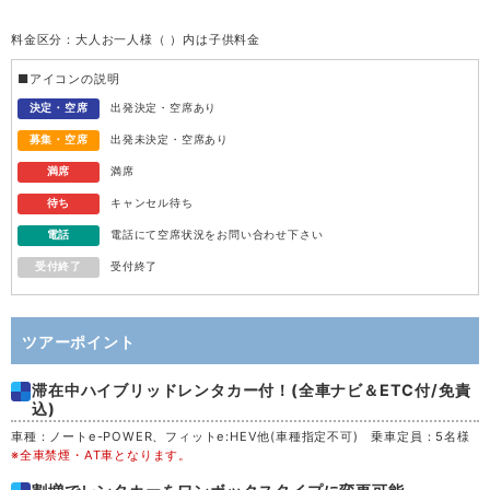
料金区分：大人お一人様（ ）内は子供料金
水
12
■アイコンの説明
木
13
決定・空席
出発決定・空席あり
募集・空席
出発未決定・空席あり
金
14
満席
満席
待ち
キャンセル待ち
土
15
電話
電話にて空席状況をお問い合わせ下さい
受付終了
受付終了
日
16
月
17
ツアーポイント
滞在中ハイブリッドレンタカー付！(全車ナビ＆ETC付/免責
火
18
込)
車種：ノートe-POWER、フィットe:HEV他(車種指定不可) 乗車定員：5名様
水
19
※全車禁煙・AT車となります。