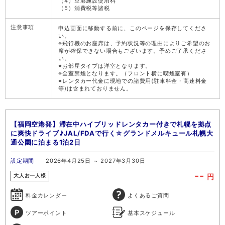
（4）空港施設使用料
（5）消費税等諸税
注意事項
申込画面に移動する前に、このページを保存してくださ
い。
※飛行機のお座席は、予約状況等の理由によりご希望のお
席が確保できない場合もございます。予めご了承くださ
い。
※お部屋タイプは洋室となります。
※全室禁煙となります。（フロント横に喫煙室有）
※レンタカー代金に現地での諸費用(駐車料金・高速料金
等)は含まれておりません。
【福岡空港発】滞在中ハイブリッドレンタカー付きで札幌を拠点
に爽快ドライブ♪JAL/FDAで行く☆グランドメルキュール札幌大
通公園に泊まる1泊2日
設定期間
2026年4月25日 ～ 2027年3月30日
--
円
大人お一人様
料金カレンダー
よくあるご質問
ツアーポイント
基本スケジュール