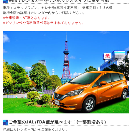
割増でレンタカーをワンボックスタイプに変更可能
木
20
車種：ステップワゴン、セレナ他(車種指定不可) 乗車定員：7-8名様
割増金額の詳細はカレンダー内からご確認ください。
※全車禁煙・AT車となります。
金
21
※ガソリン代や有料道路代等は含まれておりません。
土
22
日
23
月
24
火
25
水
26
木
27
ご希望のJAL/FDA便が選べます！(一部割増あり)
金
28
詳細はカレンダー内からご確認ください。