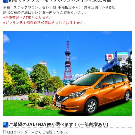
木
20
車種：ステップワゴン、セレナ他(車種指定不可) 乗車定員：7-8名様
割増金額の詳細はカレンダー内からご確認ください。
※全車禁煙・AT車となります。
金
21
※ガソリン代や有料道路代等は含まれておりません。
土
22
日
23
月
24
火
25
水
26
木
27
ご希望のJAL/FDA便が選べます！(一部割増あり)
金
28
詳細はカレンダー内からご確認ください。