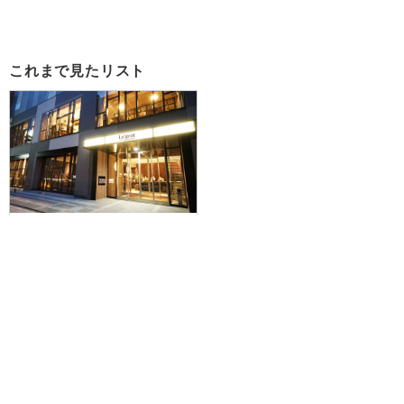
これまで見たリスト
【福岡空港発】滞在中ハイブリッ
ドレンタカー付きで札幌を拠点に
爽快ドライブ♪JAL/FDAで行く☆
大浴場付！ラ・ジェント・ステイ
札幌大通に泊まる3泊4日
87,100円～231,200円