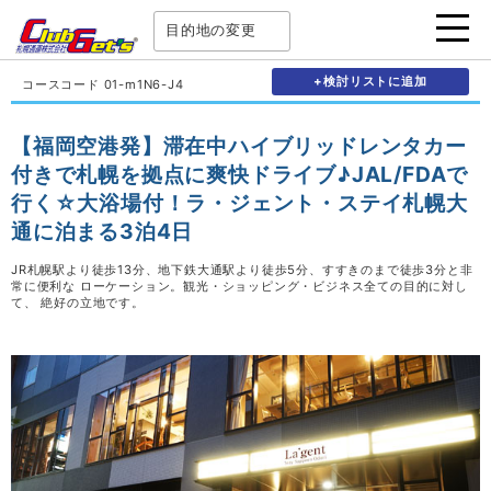
目的地の変更
+検討リストに追加
コースコード 01-m1N6-J4
【福岡空港発】滞在中ハイブリッドレンタカー
付きで札幌を拠点に爽快ドライブ♪JAL/FDAで
行く☆大浴場付！ラ・ジェント・ステイ札幌大
通に泊まる3泊4日
JR札幌駅より徒歩13分、地下鉄大通駅より徒歩5分、すすきのまで徒歩3分と非
常に便利な ローケーション。観光・ショッピング・ビジネス全ての目的に対し
て、 絶好の立地です。