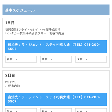
基本スケジュール
1日目
福岡空港(フライトセレクト)⇒新千歳空港
レンタカー貸出手続き後フリー 札幌市内泊
宿泊先：ラ・ジェント・ステイ札幌大通 【TEL】011-200-
5507
朝食：×
昼食：×
夕食：×
2日目
終日フリー
札幌市内泊
宿泊先：ラ・ジェント・ステイ札幌大通 【TEL】011-200-
5507
朝食：×
昼食：×
夕食：×