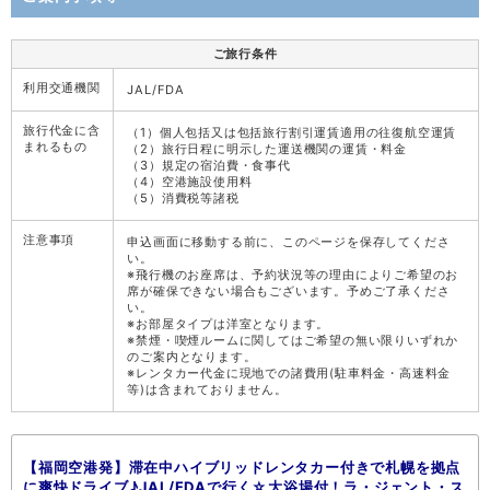
ご旅行条件
利用交通機関
JAL/FDA
旅行代金に含
（1）個人包括又は包括旅行割引運賃適用の往復航空運賃
まれるもの
（2）旅行日程に明示した運送機関の運賃・料金
（3）規定の宿泊費・食事代
（4）空港施設使用料
（5）消費税等諸税
注意事項
申込画面に移動する前に、このページを保存してくださ
い。
※飛行機のお座席は、予約状況等の理由によりご希望のお
席が確保できない場合もございます。予めご了承くださ
い。
※お部屋タイプは洋室となります。
※禁煙・喫煙ルームに関してはご希望の無い限りいずれか
のご案内となります。
※レンタカー代金に現地での諸費用(駐車料金・高速料金
等)は含まれておりません。
【福岡空港発】滞在中ハイブリッドレンタカー付きで札幌を拠点
に爽快ドライブ♪JAL/FDAで行く☆大浴場付！ラ・ジェント・ス