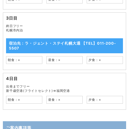
3日目
終日フリー
札幌市内泊
宿泊先：ラ・ジェント・ステイ札幌大通 【TEL】011-200-
5507
朝食：×
昼食：×
夕食：×
4日目
出発までフリー
新千歳空港(フライトセレクト)⇒福岡空港
朝食：×
昼食：×
夕食：×
ご案内事項等