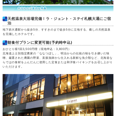
天然温泉大浴場完備！ラ・ジェント・ステイ札幌大通にご宿
泊
地下鉄大通駅から徒歩5分、すすきのまで徒歩5分に立地する、癒しの天然温泉
を完備したホテルです。
朝食付プランに変更可能(予約時申込)
おひとり様1回3,500円増（現地申込：3,800円）
北海道上士別指定農家の「ななつぼし」、明治からの伝統の味を引き継いだ味
噌、厳選された農園の野菜、直接漁師から仕入れる新鮮な魚介類など、北海道な
らではの食材をふんだんに使用した定食または和洋食バイキングをお召し上がり
いただけます。