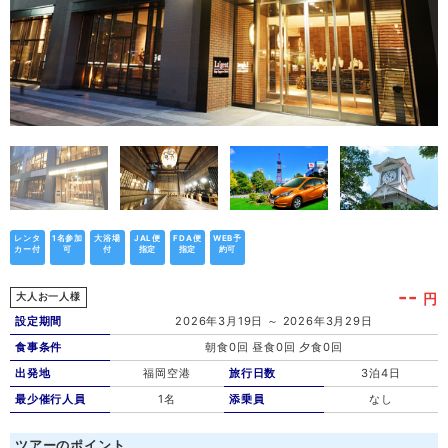
レンタ
1名参加
大浴場
JAL便
FDA便
WEB予
カー付
可
付
指定
指定
約可
--
円
大人お一人様
設定期間
2026年3月19日 ～ 2026年3月29日
食事条件
朝食0回 昼食0回 夕食0回
出発地
福岡空港
旅行日数
3泊4日
最少催行人員
1名
添乗員
なし
ツアーのポイント