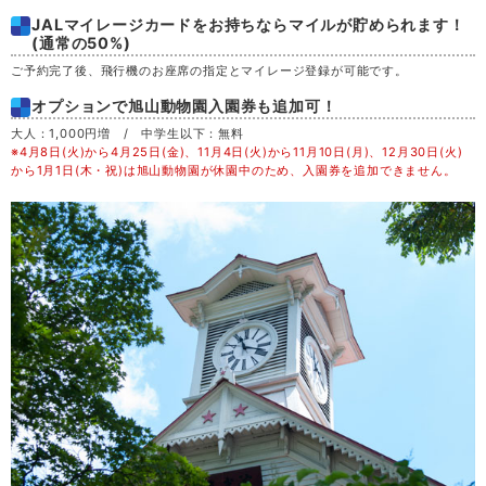
JALマイレージカードをお持ちならマイルが貯められます！
土
29
(通常の50%)
ご予約完了後、飛行機のお座席の指定とマイレージ登録が可能です。
日
30
オプションで旭山動物園入園券も追加可！
大人：1,000円増 / 中学生以下：無料
月
31
※4月8日(火)から4月25日(金)、11月4日(火)から11月10日(月)、12月30日(火)
から1月1日(木・祝)は旭山動物園が休園中のため、入園券を追加できません。