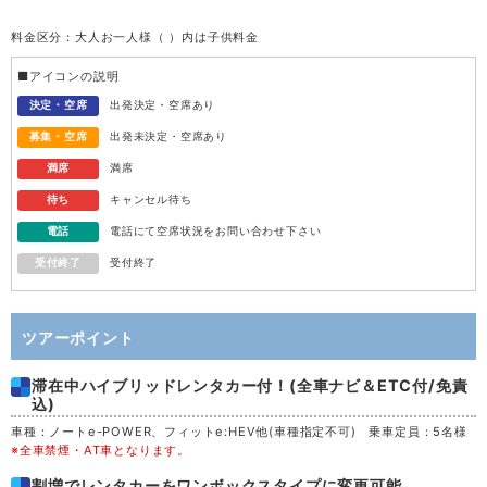
料金区分：大人お一人様（ ）内は子供料金
水
12
■アイコンの説明
木
13
決定・空席
出発決定・空席あり
募集・空席
出発未決定・空席あり
金
14
満席
満席
待ち
キャンセル待ち
土
15
電話
電話にて空席状況をお問い合わせ下さい
受付終了
受付終了
日
16
月
17
ツアーポイント
滞在中ハイブリッドレンタカー付！(全車ナビ＆ETC付/免責
火
18
込)
車種：ノートe-POWER、フィットe:HEV他(車種指定不可) 乗車定員：5名様
水
19
※全車禁煙・AT車となります。
割増でレンタカーをワンボックスタイプに変更可能