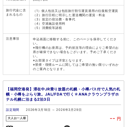
旅行代金に含
（1）個人包括又は包括旅行割引運賃適用の往復航空運賃
まれるもの
（2）旅行日程に明示した運送機関の運賃・料金
（3）規定の宿泊費・食事代
（4）空港施設使用料
（5）消費税等諸税
注意事項
申込画面に移動する前に、このページを保存してくださ
い。
※飛行機のお座席は、予約状況等の理由によりご希望のお
席が確保できない場合もございます。予めご了承くださ
い。
※お部屋タイプは洋室となります。
※禁煙・喫煙ルームに関してはご希望の無い限りいずれか
のご案内となります。
【福岡空港発】滞在中JR乗り放題の札幌・小樽パス付で人気の札
幌・小樽をぶらり旅。JAL/FDAで行く☆ANAクラウンプラザホ
テル札幌に泊まる2泊3日
設定期間
2026年3月18日 ～ 2026年3月29日
--
円
大人お一人様