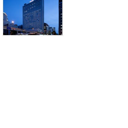
【福岡空港発】滞在中JR乗り放題
の札幌・小樽パス付で人気の札
幌・小樽をぶらり旅。JAL/FDAで
行く☆ANAクラウンプラザホテル
札幌に泊まる2泊3日
71,200円～182,000円
旅行企画実施
札幌通運株式会社
sapporo experss co.,ltd.
観光庁長官登録旅行業第225号