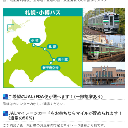
新千歳空港到着後、空港地下直結の新千歳空港駅での引換がオススメ！
木
20
金
21
土
22
日
23
月
24
火
25
水
26
ご希望のJAL/FDA便が選べます！(一部割増あり)
詳細はカレンダー内からご確認ください。
木
27
JALマイレージカードをお持ちならマイルが貯められます！
(通常の50%)
金
28
ご予約完了後、飛行機のお座席の指定とマイレージ登録が可能です。