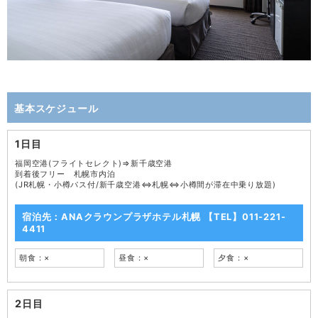
基本スケジュール
1日目
福岡空港(フライトセレクト)⇒新千歳空港
到着後フリー 札幌市内泊
(JR札幌・小樽パス付/新千歳空港⇔札幌⇔小樽間が滞在中乗り放題)
宿泊先：ANAクラウンプラザホテル札幌 【TEL】011-221-
4411
朝食：×
昼食：×
夕食：×
2日目