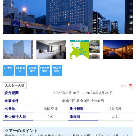
JR券付
1名参加
JAL便
FDA便
WEB予
可
指定
指定
約可
--
円
大人お一人様
設定期間
2026年3月18日 ～ 2026年3月29日
食事条件
朝食0回 昼食0回 夕食0回
出発地
福岡空港
旅行日数
2泊3日
最少催行人員
1名
添乗員
なし
ツアーのポイント
観光地めぐり・グルメ食べ歩きも楽しい、札幌・小樽エリアをぶらり旅。もち