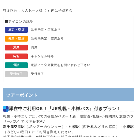
料金区分：大人お一人様（ ）内は子供料金
水
12
■アイコンの説明
木
13
決定・空席
出発決定・空席あり
募集・空席
出発未決定・空席あり
金
14
満席
満席
待ち
キャンセル待ち
土
15
電話
電話にて空席状況をお問い合わせ下さい
受付終了
受付終了
日
16
月
17
ツアーポイント
滞在中ご利用OK！『JR札幌・小樽パス』付きプラン！
火
18
札幌・小樽エリアはJRでの移動がベター！新千歳空港-札幌-小樽間乗り放題のフ
リーパス付でお得＆便利♪
水
19
新千歳空港駅
（JRツアーカウンター）・
札幌駅
（西改札みどりの窓口）・
小樽駅
（みどりの窓口）にてお引き換えください。