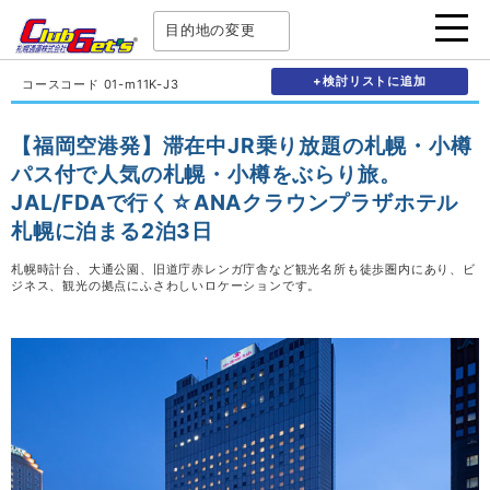
目的地の変更
+検討リストに追加
コースコード 01-m11K-J3
【福岡空港発】滞在中JR乗り放題の札幌・小樽
パス付で人気の札幌・小樽をぶらり旅。
JAL/FDAで行く☆ANAクラウンプラザホテル
札幌に泊まる2泊3日
札幌時計台、大通公園、旧道庁赤レンガ庁舎など観光名所も徒歩圏内にあり、ビ
ジネス、観光の拠点にふさわしいロケーションです。