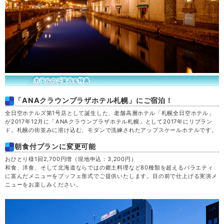
「ANAクラウンプラザホテル札幌」にご宿泊！
全日空ホテルズ第1号店として誕生した、老舗高層ホテル「札幌全日空ホテル」
が2017年12月に「ANAクラウンプラザホテル札幌」として2017年にリブラン
ド。札幌の街並みに溶け込む、モダンで洗練されたアップスケールホテルです。
朝食付プランに変更可能
おひとり様1回2,700円増（現地申込：3,200円）
和食、洋食、そして北海道ならではの郷土料理など80種類を超えるバラエティ
に富んだメニューをブッフェ形式でご提供いたします。目の前で仕上げる実演メ
ニューをお楽しみください。