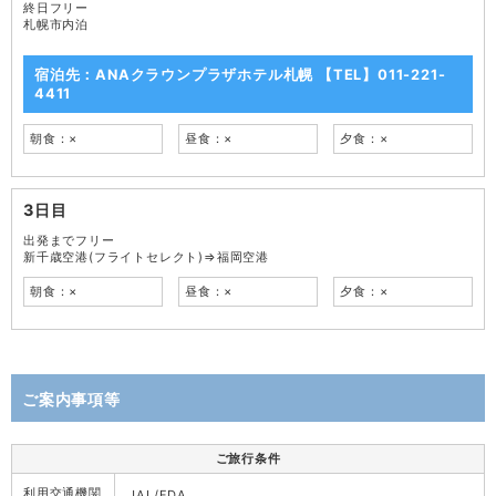
終日フリー
札幌市内泊
宿泊先：ANAクラウンプラザホテル札幌 【TEL】011-221-
4411
朝食：×
昼食：×
夕食：×
3日目
出発までフリー
新千歳空港(フライトセレクト)⇒福岡空港
朝食：×
昼食：×
夕食：×
ご案内事項等
ご旅行条件
利用交通機関
JAL/FDA