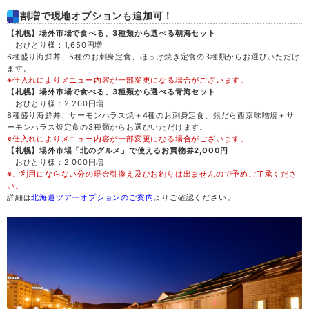
割増で現地オプションも追加可！
土
29
【札幌】場外市場で食べる、3種類から選べる朝海セット
おひとり様：1,650円増
6種盛り海鮮丼、5種のお刺身定食、ほっけ焼き定食の3種類からお選びいただけ
日
30
ます。
※仕入れによりメニュー内容が一部変更になる場合がございます。
【札幌】場外市場で食べる、3種類から選べる青海セット
月
31
おひとり様：2,200円増
8種盛り海鮮丼、サーモンハラス焼＋4種のお刺身定食、銀だら西京味噌焼＋サ
ーモンハラス焼定食の3種類からお選びいただけます。
※仕入れによりメニュー内容が一部変更になる場合がございます。
【札幌】場外市場「北のグルメ」で使えるお買物券2,000円
おひとり様：2,000円増
※ご利用にならない分の現金引換え及びお釣りは出ませんので予めご了承くださ
い。
詳細は
北海道ツアーオプションのご案内
よりご確認ください。