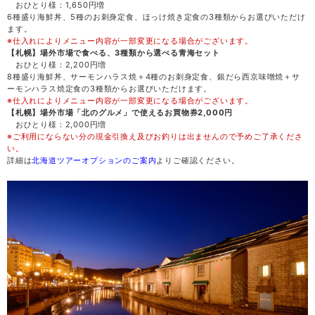
おひとり様：1,650円増
6種盛り海鮮丼、5種のお刺身定食、ほっけ焼き定食の3種類からお選びいただけ
土
29
ます。
※仕入れによりメニュー内容が一部変更になる場合がございます。
【札幌】場外市場で食べる、3種類から選べる青海セット
日
30
おひとり様：2,200円増
8種盛り海鮮丼、サーモンハラス焼＋4種のお刺身定食、銀だら西京味噌焼＋サ
ーモンハラス焼定食の3種類からお選びいただけます。
月
31
※仕入れによりメニュー内容が一部変更になる場合がございます。
【札幌】場外市場「北のグルメ」で使えるお買物券2,000円
おひとり様：2,000円増
※ご利用にならない分の現金引換え及びお釣りは出ませんので予めご了承くださ
い。
詳細は
北海道ツアーオプションのご案内
よりご確認ください。