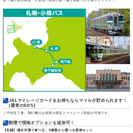
新千歳空港到着後、空港地下直結の新千歳空港駅での引換がオススメ！
木
20
金
21
土
22
日
23
月
24
火
25
水
26
JALマイレージカードをお持ちならマイルが貯められます！
(通常の50%)
木
27
ご予約完了後、飛行機のお座席の指定とマイレージ登録が可能です。
割増で現地オプションも追加可！
金
28
【札幌】場外市場で食べる、3種類から選べる朝海セット