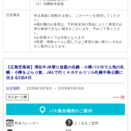
（5）消費税等諸税
注意事項
申込画面に移動する前に、このページを保存してくださ
い。
※飛行機のお座席は、予約状況等の理由によりご希望のお
席が確保できない場合もございます。予めご了承くださ
い。
※お部屋タイプは洋室となります。
※禁煙・喫煙ルームに関してはご希望の無い限りいずれか
のご案内となります。
【広島空港発】滞在中JR乗り放題の札幌・小樽パス付で人気の札
幌・小樽をぶらり旅。JALで行く☆ホテルリソル札幌中島公園に
泊まる2泊3日
設定期間
2026年3月18日 ～ 2026年3月29日
--
円
大人お一人様
バス集合場所のご案内
料金カレンダー
よくあるご質問