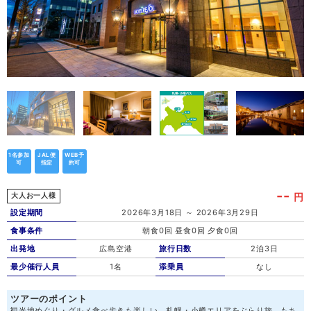
1名参加
JAL便
WEB予
可
指定
約可
--
円
大人お一人様
設定期間
2026年3月18日 ～ 2026年3月29日
食事条件
朝食0回 昼食0回 夕食0回
出発地
広島空港
旅行日数
2泊3日
最少催行人員
1名
添乗員
なし
ツアーのポイント
観光地めぐり・グルメ食べ歩きも楽しい、札幌・小樽エリアをぶらり旅。もち