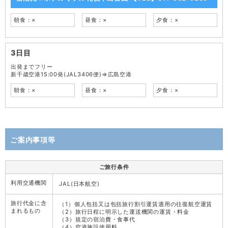
朝食：×
昼食：×
夕食：×
3日目
出発までフリー
新千歳空港15:00発(JAL3406便)⇒広島空港
朝食：×
昼食：×
夕食：×
ご案内事項等
ご旅行条件
利用交通機関
JAL(日本航空)
旅行代金に含
（1）個人包括又は包括旅行割引運賃適用の往復航空運賃
まれるもの
（2）旅行日程に明示した運送機関の運賃・料金
（3）規定の宿泊費・食事代
（4）空港施設使用料