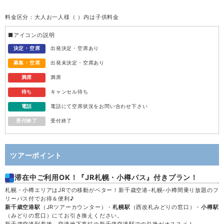
料金区分：大人お一人様（ ）内は子供料金
水
12
■アイコンの説明
木
13
決定・空席
出発決定・空席あり
募集・空席
出発未決定・空席あり
金
14
満席
満席
待ち
キャンセル待ち
土
15
電話
電話にて空席状況をお問い合わせ下さい
受付終了
受付終了
日
16
月
17
ツアーポイント
滞在中ご利用OK！『JR札幌・小樽パス』付きプラン！
火
18
札幌・小樽エリアはJRでの移動がベター！新千歳空港-札幌-小樽間乗り放題のフ
リーパス付でお得＆便利♪
水
19
新千歳空港駅
（JRツアーカウンター）・
札幌駅
（西改札みどりの窓口）・
小樽駅
（みどりの窓口）にてお引き換えください。