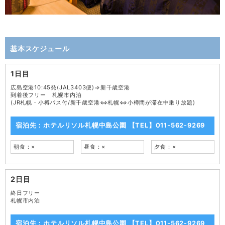
基本スケジュール
1日目
広島空港10:45発(JAL3403便)⇒新千歳空港
到着後フリー 札幌市内泊
(JR札幌・小樽パス付/新千歳空港⇔札幌⇔小樽間が滞在中乗り放題)
宿泊先：ホテルリソル札幌中島公園 【TEL】011-562-9269
朝食：×
昼食：×
夕食：×
2日目
終日フリー
札幌市内泊
宿泊先：ホテルリソル札幌中島公園 【TEL】011-562-9269