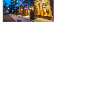
【広島空港発】滞在中JR乗り放題
の札幌・小樽パス付で人気の札
幌・小樽をぶらり旅。JALで行く
☆ホテルリソル札幌中島公園に泊
まる2泊3日
93,400円～160,200円
旅行企画実施
札幌通運株式会社
sapporo experss co.,ltd.
観光庁長官登録旅行業第225号
会社概要