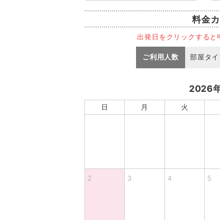
料金カ
出発日をクリックすると
ご利用人数
部屋タイ
2026
日
月
火
2
3
4
5