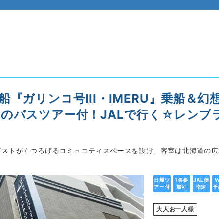
『ガリンコ号III・IMERU』乗船＆
のバスツアー付！JALで行く☆レンブ
はゲストがくつろげるコミュニティスペースを設け、客室は北海道の
日帰ツ
1名参
JAL便
W
アー付
加可
指定
予
大人お一人様