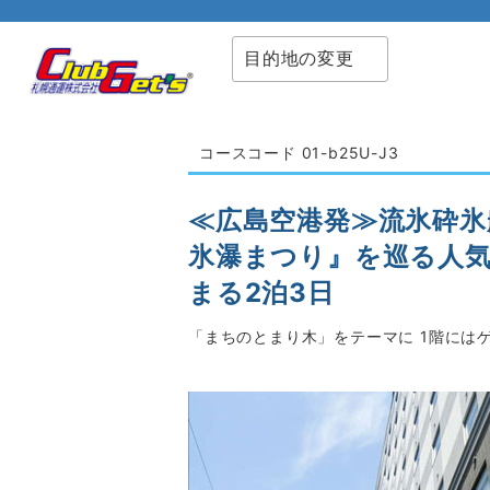
目的地の変更
コースコード 01-b25U-J3
≪広島空港発≫流氷砕氷船
氷瀑まつり』を巡る人気
まる2泊3日
「まちのとまり木」をテーマに 1階に