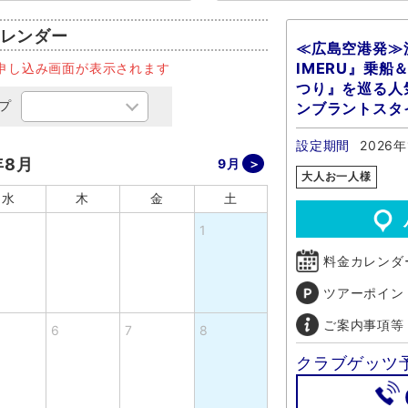
レンダー
≪広島空港発≫流
IMERU』乗
申し込み画面が表示されます
つり』を巡る人
プ
ンブラントスタ
設定期間
2026年
年8月
9月
大人お一人様
水
木
金
土
1
料金カレンダ
ツアーポイン
ご案内事項等
6
7
8
クラブゲッツ