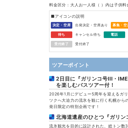
料金区分：大人お一人様（ ）内は子供料
■アイコンの説明
決定・空席
出発決定・空席あり
募集・空
待ち
キャンセル待ち
電話
受付終了
受付終了
ツアーポイント
2日目に『ガリンコ号III・I
を楽しむバスツアー付！
2026年1月にデビュー5周年を迎えるガリ
ツクへ大迫力の流氷を観に行く札幌から
発日限定の特別企画です！
北海道遺産のひとつ『ガリンコ号
流氷観光を目的に設計された、総トン数3