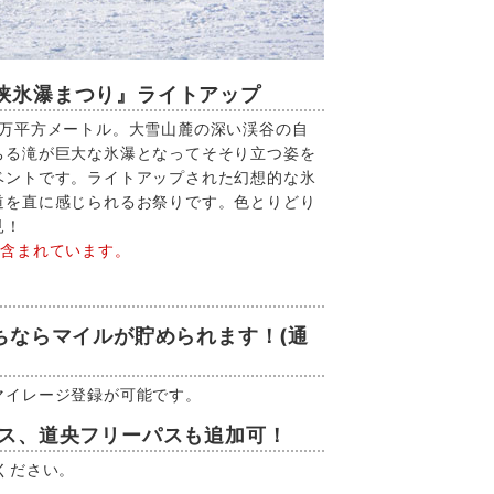
峡氷瀑まつり』ライトアップ
1万平方メートル。大雪山麓の深い渓谷の自
ちる滝が巨大な氷瀑となってそそり立つ姿を
ベントです。ライトアップされた幻想的な氷
道を直に感じられるお祭りです。色とりどり
見！
に含まれています。
ちならマイルが貯められます！(通
マイレージ登録が可能です。
パス、道央フリーパスも追加可！
ください。