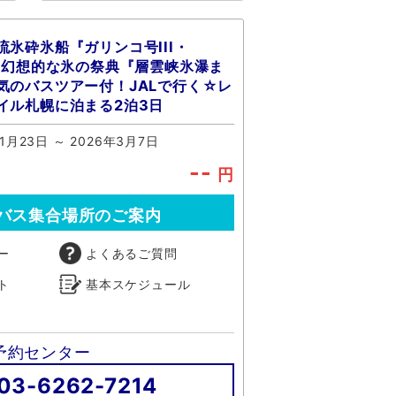
氷砕氷船『ガリンコ号III・
船＆幻想的な氷の祭典『層雲峡氷瀑ま
気のバスツアー付！JALで行く☆レ
イル札幌に泊まる2泊3日
1月23日 ～ 2026年3月7日
--
円
バス集合場所のご案内
ー
よくあるご質問
ト
基本スケジュール
予約センター
03-6262-7214