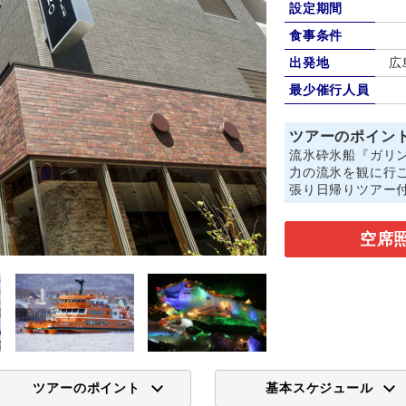
設定期間
食事条件
出発地
広
最少催行人員
ツアーのポイン
流氷砕氷船『ガリン
力の流氷を観に行
張り日帰りツアー
空席
ツアーのポイント
基本スケジュール