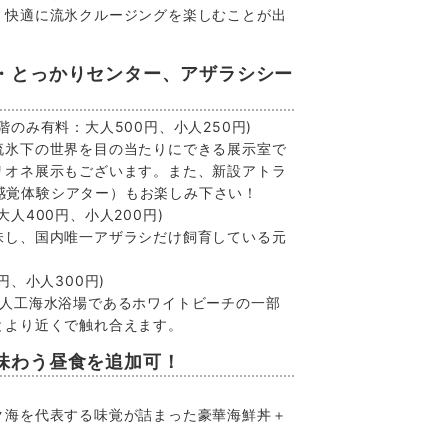
、快適に流氷クルージングを楽しむことが出
・とっかりセンター、アザラシシー
階のみ有料：大人500円、小人250円)
流氷下の世界を目の当たりにできる展示室で
リオネ展示もございます。また、新設アトラ
（新感覚体験シアター）もお楽しみ下さい！
大人400円、小人200円)
味し、国内唯一アザラシだけ飼育している元
円、小人300円)
に人工海水浴場であるホワイトビーチの一部
とより近くで触れ合えます。
味わう昼食を追加可！
ク海を代表する味覚が詰まった豪華海鮮丼＋