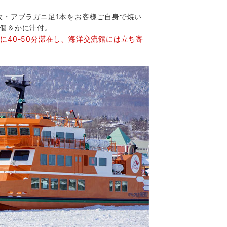
枚・アブラガニ足1本をお客様ご自身で焼い
2個＆かに汁付。
に40-50分滞在し、海洋交流館には立ち寄