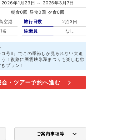
2026年1月23日 ～ 2026年3月7日
朝食0回 昼食0回 夕食0回
島空港
旅行日数
2泊3日
1名
添乗員
なし
ト
コ号II』でこの季節しか見られない大迫
こう！復路に層雲峡氷瀑まつりも楽しむ欲
付きプラン！
照会・ツアー予約へ進む
ご案内事項等