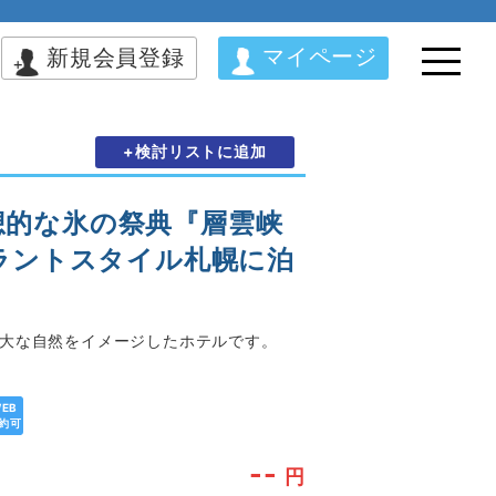
マイページ
新規会員登録
+検討リストに追加
幻想的な氷の祭典『層雲峡
ラントスタイル札幌に泊
広大な自然をイメージしたホテルです。
EB
約可
--
円