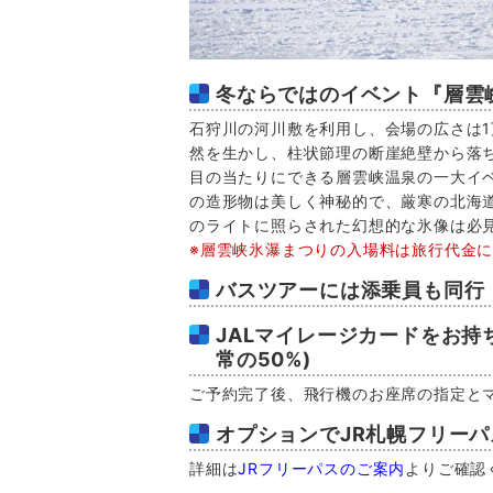
冬ならではのイベント『層雲
石狩川の河川敷を利用し、会場の広さは
然を生かし、柱状節理の断崖絶壁から落
目の当たりにできる層雲峡温泉の一大イ
の造形物は美しく神秘的で、厳寒の北海
のライトに照らされた幻想的な氷像は必
※層雲峡氷瀑まつりの入場料は旅行代金
バスツアーには添乗員も同行
JALマイレージカードをお持
常の50%)
ご予約完了後、飛行機のお座席の指定と
オプションでJR札幌フリー
詳細は
JRフリーパスのご案内
よりご確認