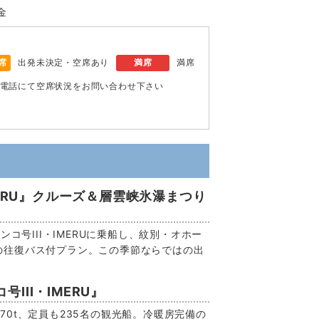
金
席
出発未決定・空席あり
満席
満席
電話にて空席状況をお問い合わせ下さい
MERU』クルーズ＆層雲峡氷瀑まつり
ンコ号III・IMERUに乗船し、紋別・オホー
の往復バス付プラン。この季節ならではの出
III・IMERU』
70t、定員も235名の観光船。冷暖房完備の