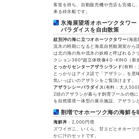
客室を持ち、自動販売機や売店も完備し
来る砕氷船です。
氷海展望塔オホーツクタワー
パラダイスを自由散策
紋別沖の海に立つオホーツクタワー
(海底
流氷の時期になると海底自然観測室から
は北の海の魚や流氷の妖精と呼ばれるク
クション360°超立体映像4Ｄ-KING
とっかりセンターアザラシランド
(有料：
とっかりはアイヌ語で「アザラシ」を意
気いっぱいのアザラシをご覧頂けます。
アザラシシーパラダイス
(有料：大人500
2頭のアザラシが暮らす飼育プールの他
を自然環境一体型の展示施設、アザラシ
割増でオホーツク海の海鮮を
海鮮丼
：2,000円増
ズワイガニ、いくら、甘エビとオホーツ
かに汁のセットです。