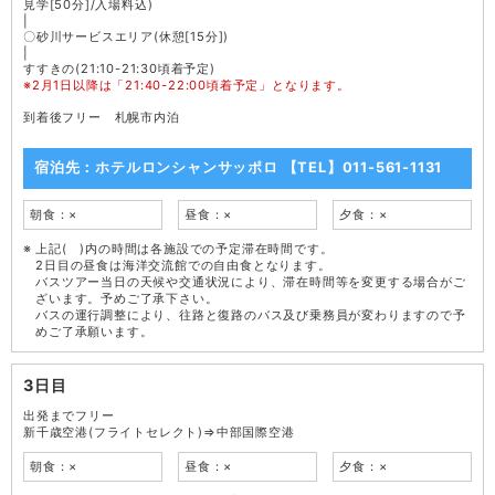
見学[50分]/入場料込)
|
〇砂川サービスエリア(休憩[15分])
|
すすきの(21:10-21:30頃着予定)
※2月1日以降は「21:40-22:00頃着予定」となります。
到着後フリー 札幌市内泊
宿泊先：ホテルロンシャンサッポロ 【TEL】011-561-1131
朝食：×
昼食：×
夕食：×
上記( )内の時間は各施設での予定滞在時間です。
2日目の昼食は海洋交流館での自由食となります。
バスツアー当日の天候や交通状況により、滞在時間等を変更する場合がご
ざいます。予めご了承下さい。
バスの運行調整により、往路と復路のバス及び乗務員が変わりますので予
めご了承願います。
3日目
出発までフリー
新千歳空港(フライトセレクト)⇒中部国際空港
朝食：×
昼食：×
夕食：×