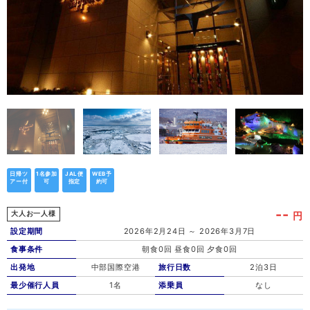
日帰ツ
1名参加
JAL便
WEB予
アー付
可
指定
約可
--
円
大人お一人様
設定期間
2026年2月24日 ～ 2026年3月7日
食事条件
朝食0回 昼食0回 夕食0回
出発地
中部国際空港
旅行日数
2泊3日
最少催行人員
1名
添乗員
なし