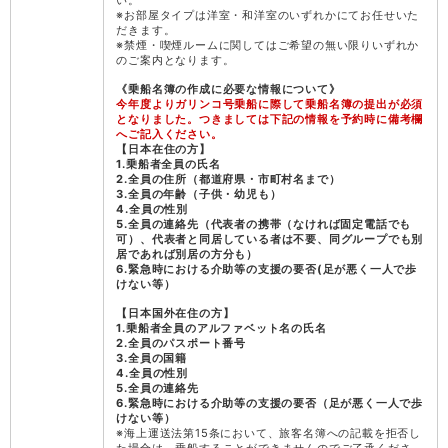
い。
※お部屋タイプは洋室・和洋室のいずれかにてお任せいた
だきます。
※禁煙・喫煙ルームに関してはご希望の無い限りいずれか
のご案内となります。
《乗船名簿の作成に必要な情報について》
今年度よりガリンコ号乗船に際して乗船名簿の提出が必須
となりました。つきましては下記の情報を予約時に備考欄
へご記入ください。
【日本在住の方】
1.乗船者全員の氏名
2.全員の住所（都道府県・市町村名まで）
3.全員の年齢（子供・幼児も）
4.全員の性別
5.全員の連絡先（代表者の携帯（なければ固定電話でも
可）、代表者と同居している者は不要、同グループでも別
居であれば別居の方分も）
6.緊急時における介助等の支援の要否(足が悪く一人で歩
けない等）
【日本国外在住の方】
1.乗船者全員のアルファベット名の氏名
2.全員のパスポート番号
3.全員の国籍
4.全員の性別
5.全員の連絡先
6.緊急時における介助等の支援の要否（足が悪く一人で歩
けない等）
※海上運送法第15条において、旅客名簿への記載を拒否し