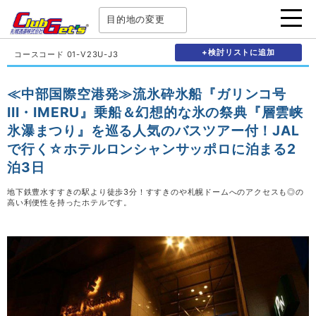
目的地の変更
+検討リストに追加
コースコード 01-V23U-J3
≪中部国際空港発≫流氷砕氷船『ガリンコ号
III・IMERU』乗船＆幻想的な氷の祭典『層雲峡
氷瀑まつり』を巡る人気のバスツアー付！JAL
で行く☆ホテルロンシャンサッポロに泊まる2
泊3日
地下鉄豊水すすきの駅より徒歩3分！すすきのや札幌ドームへのアクセスも◎の
高い利便性を持ったホテルです。