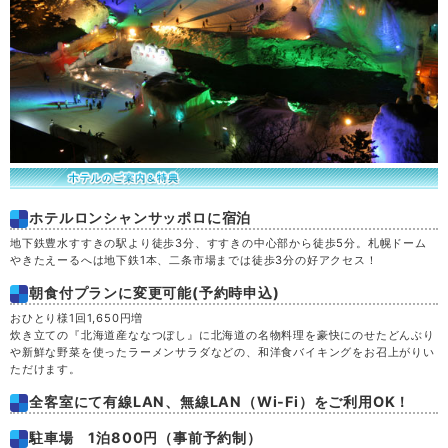
ホテルロンシャンサッポロに宿泊
地下鉄豊水すすきの駅より徒歩3分、すすきの中心部から徒歩5分。札幌ドーム
やきたえーるへは地下鉄1本、二条市場までは徒歩3分の好アクセス！
朝食付プランに変更可能(予約時申込)
おひとり様1回1,650円増
炊き立ての『北海道産ななつぼし』に北海道の名物料理を豪快にのせたどんぶり
や新鮮な野菜を使ったラーメンサラダなどの、和洋食バイキングをお召上がりい
ただけます。
全客室にて有線LAN、無線LAN（Wi-Fi）をご利用OK！
駐車場 1泊800円（事前予約制）