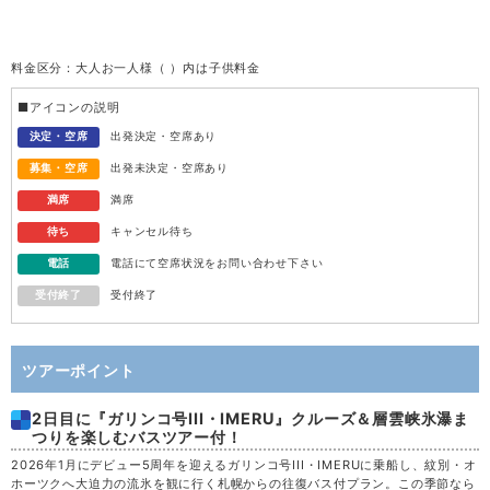
火
11
料金区分：大人お一人様（ ）内は子供料金
水
12
■アイコンの説明
木
13
決定・空席
出発決定・空席あり
募集・空席
出発未決定・空席あり
金
14
満席
満席
待ち
キャンセル待ち
土
15
電話
電話にて空席状況をお問い合わせ下さい
受付終了
受付終了
日
16
月
17
ツアーポイント
2日目に『ガリンコ号III・IMERU』クルーズ＆層雲峡氷瀑ま
火
18
つりを楽しむバスツアー付！
2026年1月にデビュー5周年を迎えるガリンコ号III・IMERUに乗船し、紋別・オ
水
19
ホーツクへ大迫力の流氷を観に行く札幌からの往復バス付プラン。この季節なら