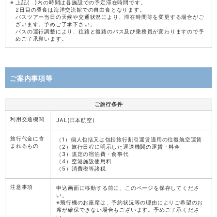
上記( )内の時間は各施設での予定滞在時間です。
2日目の昼食は海洋交流館での自由食となります。
バスツアー当日の天候や交通状況により、滞在時間等を変更する場合がご
ざいます。予めご了承下さい。
バスの運行調整により、往路と復路のバス及び乗務員が変わりますので予
めご了承願います。
ご案内事項等
ご旅行条件
利用交通機関
JAL(日本航空)
旅行代金に含
（1）個人包括又は包括旅行割引運賃適用の往復航空運賃
まれるもの
（2）旅行日程に明示した運送機関の運賃・料金
（3）規定の宿泊費・食事代
（4）空港施設使用料
（5）消費税等諸税
注意事項
申込画面に移動する前に、このページを保存してくださ
い。
※飛行機のお座席は、予約状況等の理由によりご希望のお
席が確保できない場合もございます。予めご了承くださ