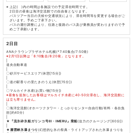
上記( )内の時間は各施設での予定滞在時間です。
2日目の昼食は海洋交流館での自由食となります。
バスツアー当日の天候や交通状況により、滞在時間等を変更する場合がご
ざいます。予めご了承下さい。
バスの運行調整により、往路と復路のバス及び乗務員が変わりますので予
めご了承願います。
2日目
ANAクラウンプラザホテル札幌(*7:40集合/7:50発)
※2月1日以降は「8:10集合/8:20発」となります。
|
道央自動車道
|
〇砂川サービスエリア(休憩[15分])
|
〇道の駅香りの里たきのうえ(休憩[15分])
|
〇マルカイチ水産(お買い物[15分])
※昼食を追加したお客様はマルカイチ水産に40-50分滞在し、海洋交流館に
は立ち寄りません。
|
〇海洋交流館(オホーツクタワー・とっかりセンター自由行動/有料・各自負
担[約40分)
|
★
『流氷砕氷船ガリンコ号III・IMERU』乗船
(迫力のクルージング[60分])
|
★
層雲峡氷瀑まつり
(幻想的な氷の祭典・ライトアップされた氷瀑まつりを