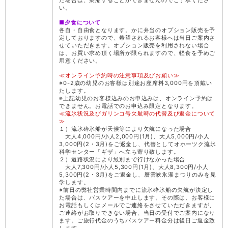
た場合は、乗船することができませんのでご了承くださ
い。
■夕食について
各自・自由食となります。かに弁当のオプション販売を予
定しておりますので、希望されるお客様へは当日ご案内さ
せていただきます。オプション販売を利用されない場合
は、お買い求め頂く場所が限られますので、軽食を予めご
用意ください。
≪オンライン予約時の注意事項及びお願い≫
※0-2歳の幼児のお客様は別途お座席料3,000円を頂戴い
たします。
※上記幼児のお客様込みのお申込みは、オンライン予約は
できません。お電話でのお申込み限定となります。
≪流氷状況及びガリンコ号欠航時の代替及び返金について
≫
１）流氷砕氷船が天候等により欠航になった場合
大人4,000円/小人2,000円(1月)、大人5,000円/小人
3,000円(2・3月)をご返金し、代替としてオホーツク流氷
科学センター「ギザ」へ立ち寄り致します。
２）道路状況により紋別まで行けなかった場合
大人7,300円/小人5,300円(1月)、大人8,300円/小人
5,300円(2・3月)をご返金し、層雲峡氷瀑まつりのみを見
学します。
※前日の弊社営業時間内までに流氷砕氷船の欠航が決定し
た場合は、バスツアーを中止します。その際は、お客様に
お電話もしくはメールでご連絡をさせていただきますが、
ご連絡がお取りできない場合、当日の受付でご案内になり
ます。ご旅行代金のうちバスツアー料金分は後日ご返金致