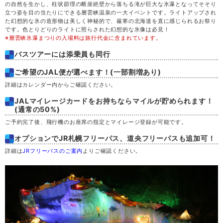
の自然を生かし、柱状節理の断崖絶壁から落ちる滝が巨大な氷瀑となってそそり
立つ姿を目の当たりにできる層雲峡温泉の一大イベントです。ライトアップされ
た幻想的な氷の造形物は美しく神秘的で、厳寒の北海道を直に感じられるお祭り
です。色とりどりのライトに照らされた幻想的な氷像は必見！
※層雲峡氷瀑まつりの入場料は旅行代金に含まれています。
バスツアーには添乗員も同行
ご希望のJAL便が選べます！(一部割増あり)
詳細はカレンダー内からご確認ください。
JALマイレージカードをお持ちならマイルが貯められます！
(通常の50%)
ご予約完了後、飛行機のお座席の指定とマイレージ登録が可能です。
オプションでJR札幌フリーパス、道央フリーパスも追加可！
詳細は
JRフリーパスのご案内
よりご確認ください。