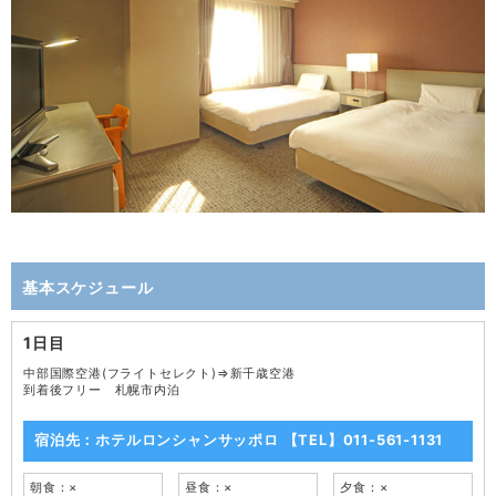
基本スケジュール
1日目
中部国際空港(フライトセレクト)⇒新千歳空港
到着後フリー 札幌市内泊
宿泊先：ホテルロンシャンサッポロ 【TEL】011-561-1131
朝食：×
昼食：×
夕食：×