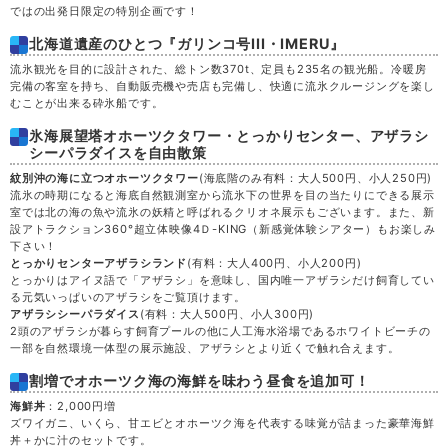
ではの出発日限定の特別企画です！
木
20
北海道遺産のひとつ『ガリンコ号III・IMERU』
流氷観光を目的に設計された、総トン数370t、定員も235名の観光船。冷暖房
完備の客室を持ち、自動販売機や売店も完備し、快適に流氷クルージングを楽し
金
21
むことが出来る砕氷船です。
氷海展望塔オホーツクタワー・とっかりセンター、アザラシ
土
22
シーパラダイスを自由散策
紋別沖の海に立つオホーツクタワー
(海底階のみ有料：大人500円、小人250円)
流氷の時期になると海底自然観測室から流氷下の世界を目の当たりにできる展示
日
23
室では北の海の魚や流氷の妖精と呼ばれるクリオネ展示もございます。また、新
設アトラクション360°超立体映像4Ｄ-KING（新感覚体験シアター）もお楽しみ
下さい！
月
24
とっかりセンターアザラシランド
(有料：大人400円、小人200円)
とっかりはアイヌ語で「アザラシ」を意味し、国内唯一アザラシだけ飼育してい
る元気いっぱいのアザラシをご覧頂けます。
火
25
アザラシシーパラダイス
(有料：大人500円、小人300円)
2頭のアザラシが暮らす飼育プールの他に人工海水浴場であるホワイトビーチの
一部を自然環境一体型の展示施設、アザラシとより近くで触れ合えます。
水
26
割増でオホーツク海の海鮮を味わう昼食を追加可！
木
27
海鮮丼
：2,000円増
ズワイガニ、いくら、甘エビとオホーツク海を代表する味覚が詰まった豪華海鮮
丼＋かに汁のセットです。