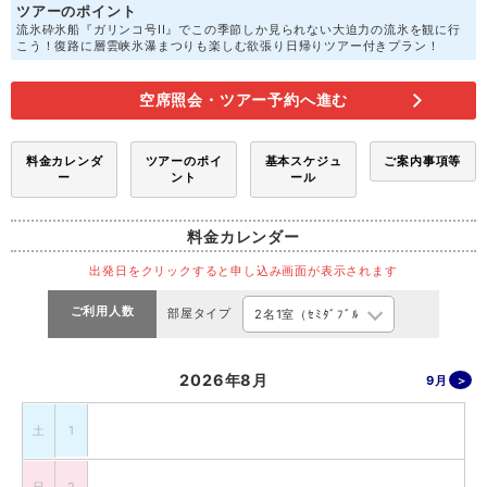
ツアーのポイント
流氷砕氷船『ガリンコ号II』でこの季節しか見られない大迫力の流氷を観に行
こう！復路に層雲峡氷瀑まつりも楽しむ欲張り日帰りツアー付きプラン！
空席照会・ツアー予約へ進む
料金カレンダ
ツアーのポイ
基本スケジュ
ご案内事項等
ー
ント
ール
料金カレンダー
出発日をクリックすると申し込み画面が表示されます
ご利用人数
部屋タイプ
2026年8月
9月
土
1
日