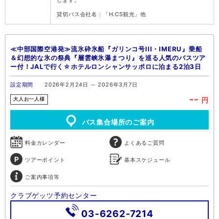
します。
貸切バス会社名：「H.CS観光」他
≪中部国際空港発≫流氷砕氷船『ガリンコ号III・IMERU』乗船
＆幻想的な氷の祭典『層雲峡氷瀑まつり』を巡る人気のバスツア
ー付！JALで行く☆ホテルロンシャンサッポロに泊まる2泊3日
設定期間
2026年2月24日 ～ 2026年3月7日
--
円
大人お一人様
バス集合場所のご案内
料金カレンダー
よくあるご質問
ツアーポイント
基本スケジュール
ご案内事項等
クラブゲッツ予約センター
03-6262-7214