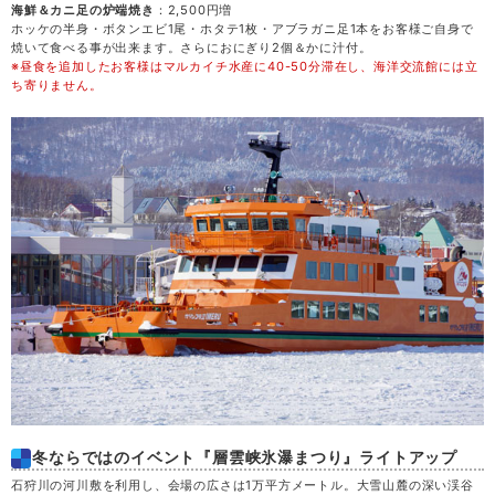
金
28
海鮮＆カニ足の炉端焼き
：2,500円増
ホッケの半身・ボタンエビ1尾・ホタテ1枚・アブラガニ足1本をお客様ご自身で
焼いて食べる事が出来ます。さらにおにぎり2個＆かに汁付。
※昼食を追加したお客様はマルカイチ水産に40-50分滞在し、海洋交流館には立
土
29
ち寄りません。
日
30
月
31
冬ならではのイベント『層雲峡氷瀑まつり』ライトアップ
石狩川の河川敷を利用し、会場の広さは1万平方メートル。大雪山麓の深い渓谷